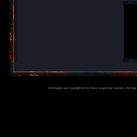
All images are copyrighted to there respective owners, this sit