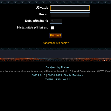
Uživatel:
Heslo:
Doba přihlášení:
Zůstat stále přihlášen:
Zapomněli jste heslo?
Catalysm, by Akyhne
e nor the themes author are in any way affiliated or linked with Blizzard Entertainment, WOW: Cata
SMF 2.0.15
|
SMF © 2015
,
Simple Machines
XHTML
RSS
WAP2