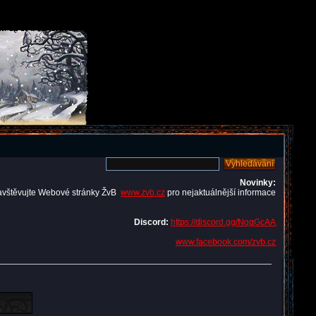
Novinky:
avštěvujte Webové stránky ŽvB
www.zvb.cz
pro nejaktuálnější informace
Discord:
https://discord.gg/NqqGcAA
www.facebook.com/zvb.cz