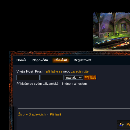
Domů
Nápověda
Přihlásit
Registrovat
Vítejte
Host
. Prosím
přihlašte se
nebo
zaregistrujte
.
Přihlašte se svým uživatelským jménem a heslem.
Život v Bradavicích
»
Přihlásit
Př