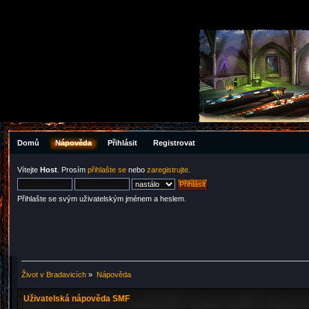
Domů
Nápověda
Přihlásit
Registrovat
Vítejte
Host
. Prosím
přihlašte se
nebo
zaregistrujte
.
Přihlašte se svým uživatelským jménem a heslem.
Život v Bradavicích
»
Nápověda
Uživatelská nápověda SMF