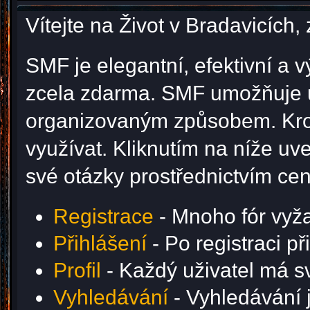
Vítejte na Život v Bradavicíc
SMF je elegantní, efektivní a v
zcela zdarma. SMF umožňuje u
organizovaným způsobem. Krom
využívat. Kliknutím na níže u
své otázky prostřednictvím ce
Registrace
- Mnoho fór vyžad
Přihlášení
- Po registraci p
Profil
- Každý uživatel má svů
Vyhledávání
- Vyhledávání j