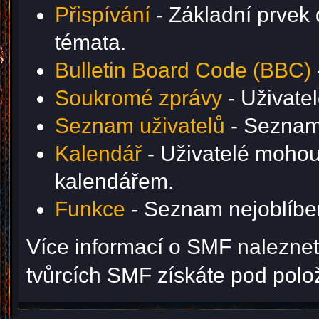
Přispívání
- Základní prvek 
témata.
Bulletin Board Code (BBC)
Soukromé zprávy
- Uživate
Seznam uživatelů
- Seznam 
Kalendář
- Uživatelé mohou 
kalendářem.
Funkce
- Seznam nejoblíben
Více informací o SMF nalezne
tvůrcích SMF získáte pod pol