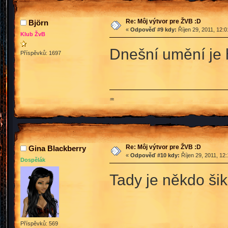
Re: Môj výtvor pre ŽVB :D
Björn
«
Odpověď #9 kdy:
Říjen 29, 2011, 12:
Klub ŽvB
Dnešní umění je h
Příspěvků: 1697
♒
Re: Môj výtvor pre ŽVB :D
Gina Blackberry
«
Odpověď #10 kdy:
Říjen 29, 2011, 12
Dospělák
Tady je někdo šik
Příspěvků: 569