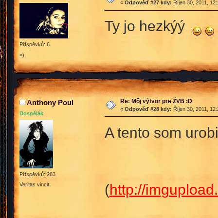
«
Odpověď #27 kdy:
Říjen 30, 2011, 12
Ty jo hezkýý
Příspěvků: 6
=)
Re: Môj výtvor pre ŽVB :D
Anthony Poul
«
Odpověď #28 kdy:
Říjen 30, 2011, 12
Dospělák
A tento som urobi
Příspěvků: 283
(
http://imguplo
Veritas vincit.