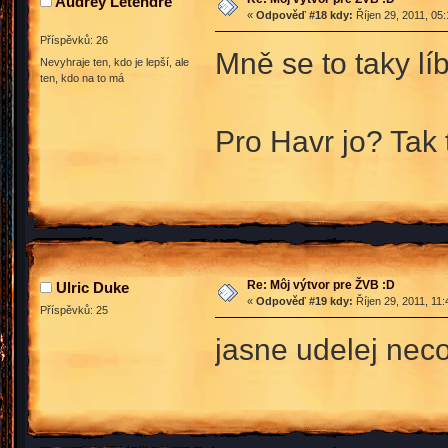
Audrey Letendre
«
Odpověď #18 kdy:
Říjen 29, 2011, 05
Příspěvků: 26
Mně se to taky líb
Nevyhraje ten, kdo je lepší, ale
ten, kdo na to má
Pro Havr jo? Tak 
Re: Môj výtvor pre ŽVB :D
Ulric Duke
«
Odpověď #19 kdy:
Říjen 29, 2011, 11
Příspěvků: 25
jasne udelej neco