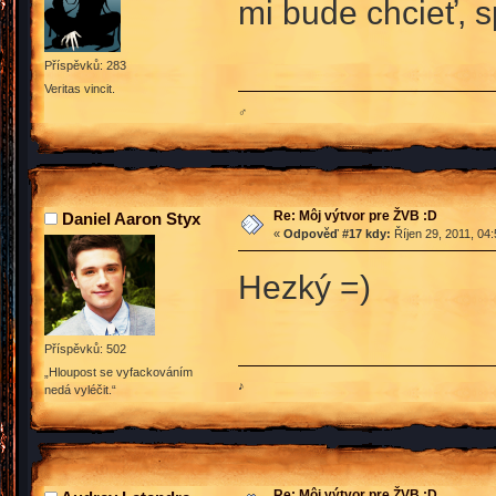
mi bude chcieť, 
Příspěvků: 283
Veritas vincit.
♂
Re: Môj výtvor pre ŽVB :D
Daniel Aaron Styx
«
Odpověď #17 kdy:
Říjen 29, 2011, 04
Hezký =)
Příspěvků: 502
„Hloupost se vyfackováním
♪
nedá vyléčit.“
Re: Môj výtvor pre ŽVB :D