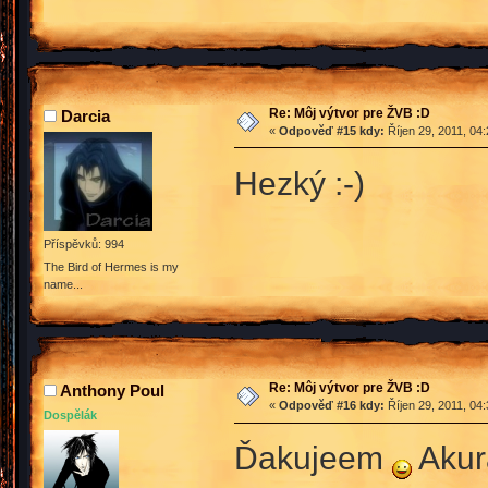
Re: Môj výtvor pre ŽVB :D
Darcia
«
Odpověď #15 kdy:
Říjen 29, 2011, 04
Hezký :-)
Příspěvků: 994
The Bird of Hermes is my
name...
Re: Môj výtvor pre ŽVB :D
Anthony Poul
«
Odpověď #16 kdy:
Říjen 29, 2011, 04
Dospělák
Ďakujeem
Akurá