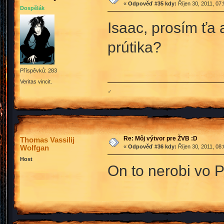
«
Odpověď #35 kdy:
Říjen 30, 2011, 07
Dospělák
Isaac, prosím ťa 
prútika?
Příspěvků: 283
Veritas vincit.
♂
Re: Môj výtvor pre ŽVB :D
Thomas Vassilij
Wolfgan
«
Odpověď #36 kdy:
Říjen 30, 2011, 08
Host
On to nerobi vo P