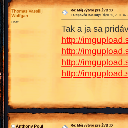
Re: Môj výtvor pre ŽVB :D
Thomas Vassilij
Wolfgan
«
Odpověď #34 kdy:
Říjen 30, 2011, 07
Host
Tak a ja sa prid
http://imguploa
http://imguploa
http://imguploa
http://imguploa
Re: Môj výtvor pre ŽVB :D
Anthony Poul