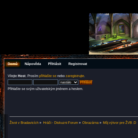
Domů
Nápověda
Přihlásit
Registrovat
Vítejte
Host
. Prosím
přihlašte se
nebo
zaregistrujte
.
Přihlašte se svým uživatelským jménem a heslem.
Život v Bradavicích
»
Hráči - Diskuzni Forum
»
Obrazárna
»
Môj výtvor pre ŽVB :D