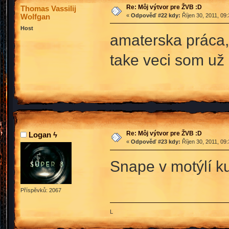
Re: Môj výtvor pre ŽVB :D
Thomas Vassilij
Wolfgan
«
Odpověď #22 kdy:
Říjen 30, 2011, 09
Host
amaterska práca,
take veci som už 
Re: Môj výtvor pre ŽVB :D
Logan ϟ
«
Odpověď #23 kdy:
Říjen 30, 2011, 09
Snape v motýlí k
Příspěvků: 2067
L