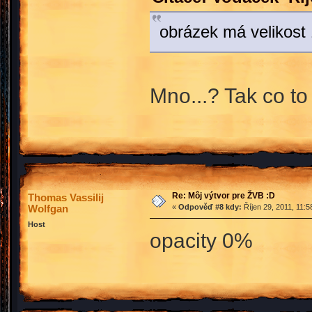
obrázek má velikost 
Mno...? Tak co t
Re: Môj výtvor pre ŽVB :D
Thomas Vassilij
Wolfgan
«
Odpověď #8 kdy:
Říjen 29, 2011, 11:5
Host
opacity 0%