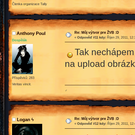
Členka organizace Tally
Re: Môj výtvor pre ŽVB :D
Anthony Poul
«
Odpověď #11 kdy:
Říjen 29, 2011, 12
Dospělák
Tak nechápem p
na upload obráz
Příspěvků: 283
Veritas vincit.
♂
Re: Môj výtvor pre ŽVB :D
Logan ϟ
«
Odpověď #12 kdy:
Říjen 29, 2011, 12