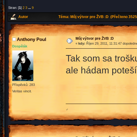
Stran: [
1
]
2
3
...
9
Autor
Téma: Môj výtvor pre ŽVB :D (Přečteno 3525
Môj výtvor pre ŽVB :D
Anthony Poul
«
kdy:
Říjen 29, 2011, 11:31:47 dopoledn
Dospělák
Tak som sa trošku
ale hádam pote
Příspěvků: 283
Veritas vincit.
♂