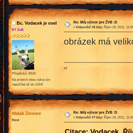
Re: Môj výtvor pre ŽVB :D
Bc. Vodacek je osel
«
Odpověď #6 kdy:
Říjen 29, 2011, 11:5
RT ŽvB
obrázek má veliko
luf
Příspěvků: 8529
Na prstech obou rukou lze
napočítat až do 1024!
Re: Môj výtvor pre ŽVB :D
Walak Zinsore
«
Odpověď #7 kdy:
Říjen 29, 2011, 11:5
Host
Citace: Vodacek Říj