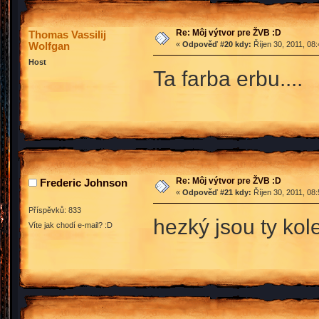
Re: Môj výtvor pre ŽVB :D
Thomas Vassilij
Wolfgan
«
Odpověď #20 kdy:
Říjen 30, 2011, 08
Host
Ta farba erbu....
Re: Môj výtvor pre ŽVB :D
Frederic Johnson
«
Odpověď #21 kdy:
Říjen 30, 2011, 08
Příspěvků: 833
hezký jsou ty kol
Víte jak chodí e-mail? :D