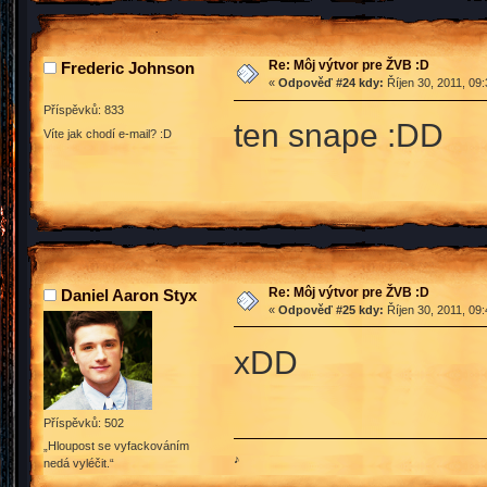
Re: Môj výtvor pre ŽVB :D
Frederic Johnson
«
Odpověď #24 kdy:
Říjen 30, 2011, 09
Příspěvků: 833
ten snape :DD
Víte jak chodí e-mail? :D
Re: Môj výtvor pre ŽVB :D
Daniel Aaron Styx
«
Odpověď #25 kdy:
Říjen 30, 2011, 09
xDD
Příspěvků: 502
„Hloupost se vyfackováním
♪
nedá vyléčit.“