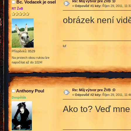
Re: Môj výtvor pre ŽVB :D
Bc. Vodacek je osel
«
Odpověď #1 kdy:
Říjen 29, 2011, 11:3
RT ŽvB
obrázek není vidě
luf
Příspěvků: 8529
Na prstech obou rukou lze
napočítat až do 1024!
Re: Môj výtvor pre ŽVB :D
Anthony Poul
«
Odpověď #2 kdy:
Říjen 29, 2011, 11:4
Dospělák
Ako to? Veď mne