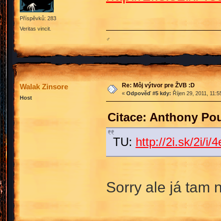
Příspěvků: 283
Veritas vincit.
♂
Re: Môj výtvor pre ŽVB :D
Walak Zinsore
«
Odpověď #5 kdy:
Říjen 29, 2011, 11:5
Host
Citace: Anthony Pou
TU:
http://2i.sk/2i
Sorry ale já tam n