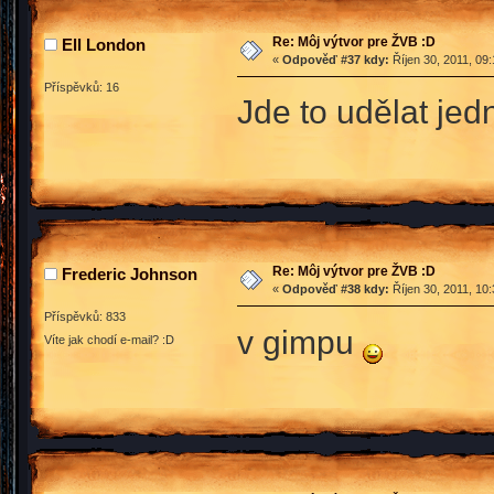
Re: Môj výtvor pre ŽVB :D
Ell London
«
Odpověď #37 kdy:
Říjen 30, 2011, 09
Příspěvků: 16
Jde to udělat jed
Re: Môj výtvor pre ŽVB :D
Frederic Johnson
«
Odpověď #38 kdy:
Říjen 30, 2011, 10
Příspěvků: 833
v gimpu
Víte jak chodí e-mail? :D