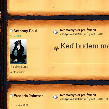
♂
Re: Môj výtvor pre ŽVB :D
Anthony Poul
«
Odpověď #29 kdy:
Říjen 30, 2011, 01
Dospělák
Keď budem mať 
Příspěvků: 283
♂
Veritas vincit.
Re: Môj výtvor pre ŽVB :D
Frederic Johnson
«
Odpověď #30 kdy:
Říjen 30, 2011, 03
Příspěvků: 833