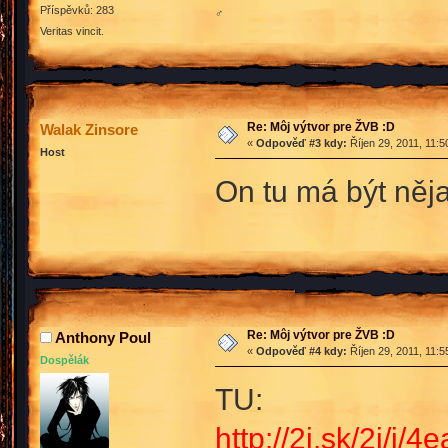
Příspěvků: 283
♂
Veritas vincit.
Re: Môj výtvor pre ŽVB :D
Walak Zinsore
«
Odpověď #3 kdy:
Říjen 29, 2011, 11:5
Host
On tu má být něj
Re: Môj výtvor pre ŽVB :D
Anthony Poul
«
Odpověď #4 kdy:
Říjen 29, 2011, 11:5
Dospělák
TU:
http://2i.sk/2i/