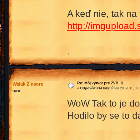
A keď nie, tak na 
http://imguploa
♂
Re: Môj výtvor pre ŽVB :D
Walak Zinsore
«
Odpověď #14 kdy:
Říjen 29, 2011, 03
Host
WoW Tak to je d
Hodilo by se to d