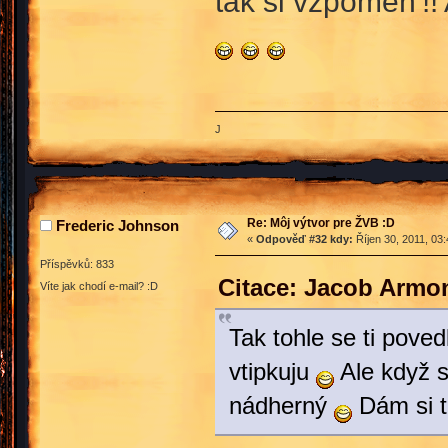
tak si vzpomeň'!!
J
Re: Môj výtvor pre ŽVB :D
Frederic Johnson
«
Odpověď #32 kdy:
Říjen 30, 2011, 03
Příspěvků: 833
Citace: Jacob Armon
Víte jak chodí e-mail? :D
Tak tohle se ti pove
vtipkuju
Ale když s
nádherný
Dám si t