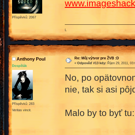
www.imageshack
Příspěvků: 2067
L
Re: Môj výtvor pre ŽVB :D
Anthony Poul
«
Odpověď #13 kdy:
Říjen 29, 2011, 03
Dospělák
No, po opätovnom
nie, tak si asi p
Příspěvků: 283
Malo by to byť tu:
Veritas vincit.