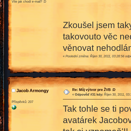
Víte jak chodí e-mail? :D
Zkoušel jsem taky
takovouto věc ne
věnovat nehodl
«
Poslední změna: Říjen 30, 2011, 03:28:56 od
Re: Môj výtvor pre ŽVB :D
Jacob Armongy
«
Odpověď #31 kdy:
Říjen 30, 2011, 03
Příspěvků: 207
Tak tohle se ti p
avatárek Jacobo