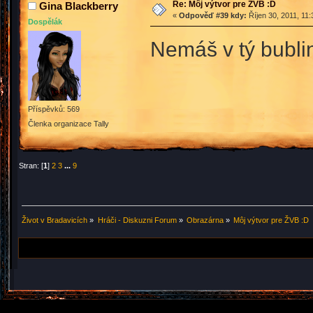
Re: Môj výtvor pre ŽVB :D
Gina Blackberry
«
Odpověď #39 kdy:
Říjen 30, 2011, 11
Dospělák
Nemáš v tý bubl
Příspěvků: 569
Členka organizace Tally
Stran: [
1
]
2
3
...
9
Život v Bradavicích
»
Hráči - Diskuzni Forum
»
Obrazárna
»
Môj výtvor pre ŽVB :D