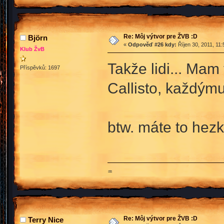
Re: Môj výtvor pre ŽVB :D
Björn
«
Odpověď #26 kdy:
Říjen 30, 2011, 11
Klub ŽvB
Takže lidi... Mam
Příspěvků: 1697
Callisto, každýmu
btw. máte to hez
♒
Re: Môj výtvor pre ŽVB :D
Terry Nice