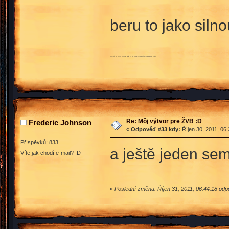
beru to jako silno
pokud to neni ironie tak si to muzes dat jako avatar sam
Re: Môj výtvor pre ŽVB :D
Frederic Johnson
«
Odpověď #33 kdy:
Říjen 30, 2011, 06
Příspěvků: 833
a ještě jeden sem
Víte jak chodí e-mail? :D
«
Poslední změna: Říjen 31, 2011, 06:44:18 od