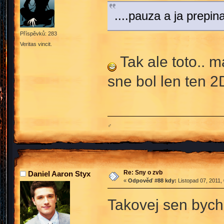
....pauza a ja prepi
Příspěvků: 283
Veritas vincit.
Tak ale toto.. 
sne bol len ten 
♂
Re: Sny o zvb
Daniel Aaron Styx
«
Odpověď #88 kdy:
Listopad 07, 2011,
Takovej sen bych 