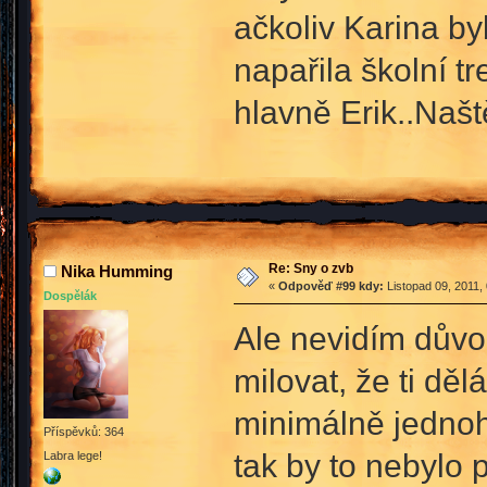
ačkoliv Karina by
napařila školní tr
hlavně Erik..Našt
Re: Sny o zvb
Nika Humming
«
Odpověď #99 kdy:
Listopad 09, 2011,
Dospělák
Ale nevidím důvod
milovat, že ti dě
minimálně jednoho
Příspěvků: 364
tak by to nebylo 
Labra lege!