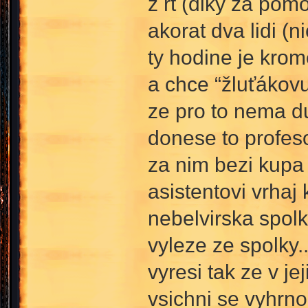
z rt (diky za pom
akorat dva lidi (
ty hodine je krom
a chce “žluťákovu“
ze pro to nema d
donese to profeso
za nim bezi kupa l
asistentovi vrhaj 
nebelvirska spolk
vyleze ze spolky.
vyresi tak ze v je
vsichni se vyhrnou