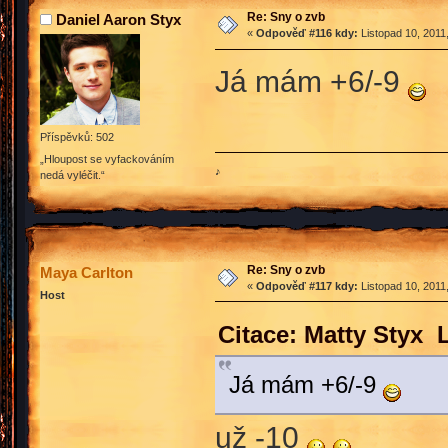
Re: Sny o zvb
Daniel Aaron Styx
«
Odpověď #116 kdy:
Listopad 10, 2011
Já mám +6/-9
Příspěvků: 502
„Hloupost se vyfackováním
♪
nedá vyléčit.“
Re: Sny o zvb
Maya Carlton
«
Odpověď #117 kdy:
Listopad 10, 2011
Host
Citace: Matty Styx 
Já mám +6/-9
už -10