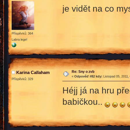
je vidět na co m
Příspěvků: 364
Labra lege!
Re: Sny o zvb
Karina Callaham
«
Odpověď #82 kdy:
Listopad 05, 2011,
Příspěvků: 329
Héjj já na hru př
babičkou..