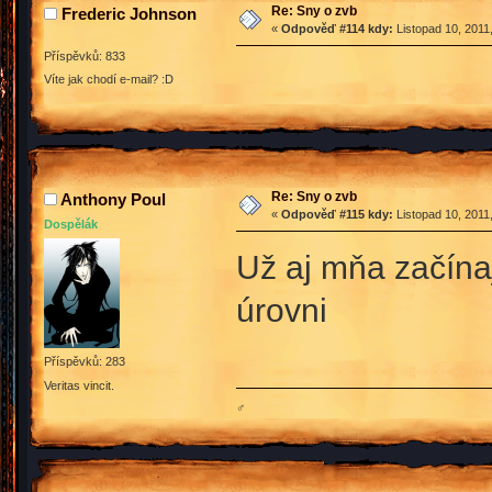
Re: Sny o zvb
Frederic Johnson
«
Odpověď #114 kdy:
Listopad 10, 2011
Příspěvků: 833
Víte jak chodí e-mail? :D
Re: Sny o zvb
Anthony Poul
«
Odpověď #115 kdy:
Listopad 10, 2011
Dospělák
Už aj mňa začín
úrovni
Příspěvků: 283
Veritas vincit.
♂