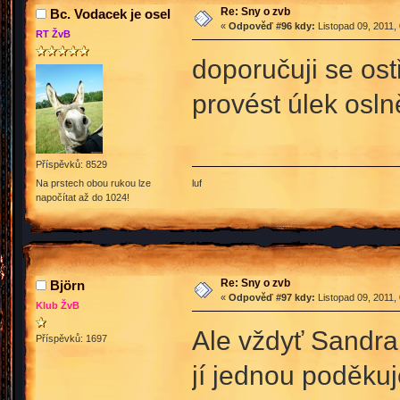
Re: Sny o zvb
Bc. Vodacek je osel
«
Odpověď #96 kdy:
Listopad 09, 2011,
RT ŽvB
doporučuji se ost
provést úlek osl
Příspěvků: 8529
luf
Na prstech obou rukou lze
napočítat až do 1024!
Re: Sny o zvb
Björn
«
Odpověď #97 kdy:
Listopad 09, 2011,
Klub ŽvB
Ale vždyť Sandra 
Příspěvků: 1697
jí jednou poděku