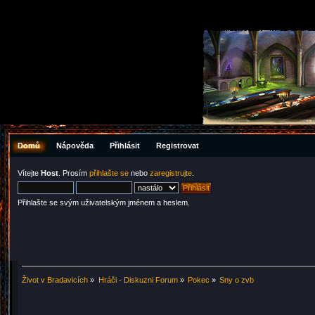
Domů
Nápověda
Přihlásit
Registrovat
Vítejte
Host
. Prosím
přihlašte se
nebo
zaregistrujte
.
Přihlašte se svým uživatelským jménem a heslem.
Život v Bradavicích
»
Hráči - Diskuzni Forum
»
Pokec
»
Sny o zvb