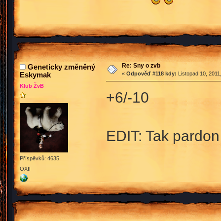
Re: Sny o zvb
Geneticky změněný
Eskymak
«
Odpověď #118 kdy:
Listopad 10, 2011
Klub ŽvB
+6/-10
EDIT: Tak pardon
Příspěvků: 4635
OXI!