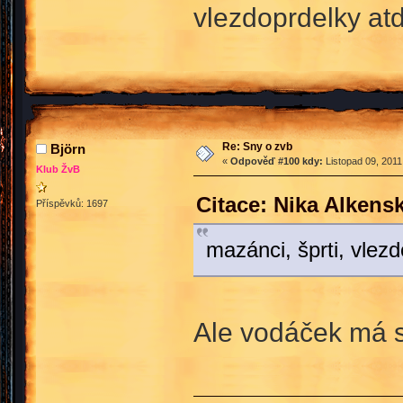
vlezdoprdelky atd
Re: Sny o zvb
Björn
«
Odpověď #100 kdy:
Listopad 09, 2011
Klub ŽvB
Citace: Nika Alkens
Příspěvků: 1697
mazánci, šprti, vlez
Ale vodáček má s