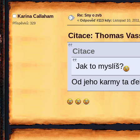
Re: Sny o zvb
Karina Callaham
«
Odpověď #113 kdy:
Listopad 10, 2011
Příspěvků: 329
Citace: Thomas Vass
Citace
Jak to myslíš?
Od jeho karmy ta ďel