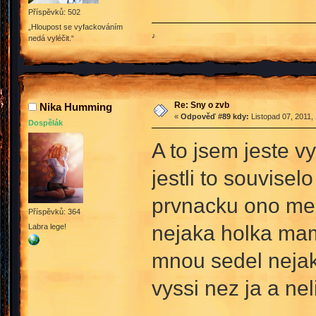
Příspěvků: 502
„Hloupost se vyfackováním
♪
nedá vyléčit.“
Re: Sny o zvb
Nika Humming
«
Odpověď #89 kdy:
Listopad 07, 2011,
Dospělák
A to jsem jeste v
jestli to souvise
prvnacku ono mezi
Příspěvků: 364
nejaka holka mam 
Labra lege!
mnou sedel nejak
vyssi nez ja a nel