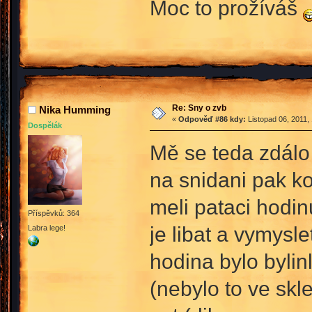
Moc to prožíváš
Re: Sny o zvb
Nika Humming
«
Odpověď #86 kdy:
Listopad 06, 2011,
Dospělák
Mě se teda zdálo 
na snidani pak ko
meli pataci hodin
Příspěvků: 364
je libat a vymysl
Labra lege!
hodina bylo bylin
(nebylo to ve skl