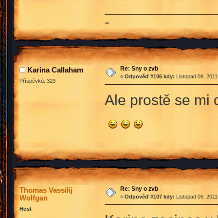
♒
Re: Sny o zvb
Karina Callaham
«
Odpověď #106 kdy:
Listopad 09, 2011
Příspěvků: 329
Ale prostě se mi o
Re: Sny o zvb
Thomas Vassilij
Wolfgan
«
Odpověď #107 kdy:
Listopad 09, 2011
Host