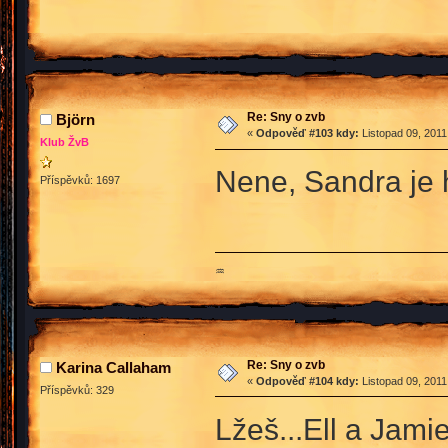
Re: Sny o zvb
Björn
«
Odpověď #103 kdy:
Listopad 09, 2011
Klub ŽvB
Nene, Sandra je 
Příspěvků: 1697
♒
Re: Sny o zvb
Karina Callaham
«
Odpověď #104 kdy:
Listopad 09, 2011
Příspěvků: 329
Lžeš...Ell a Jami