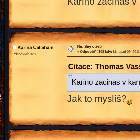
Karino zacinas 
Re: Sny o zvb
Karina Callaham
«
Odpověď #108 kdy:
Listopad 09, 2011
Příspěvků: 329
Citace: Thomas Vass
Karino zacinas v k
Jak to myslíš?