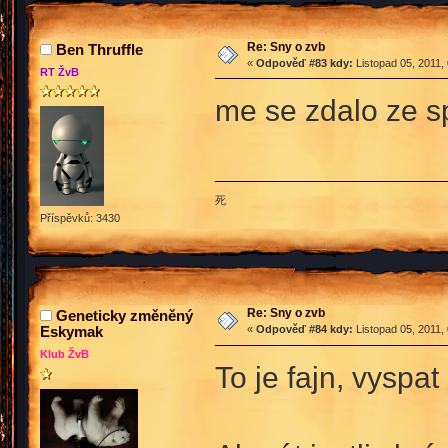
Re: Sny o zvb
Ben Thruffle
«
Odpověď #83 kdy:
Listopad 05, 2011,
RT ŽvB
me se zdalo ze s
死
Příspěvků: 3430
Re: Sny o zvb
Geneticky změněný
Eskymak
«
Odpověď #84 kdy:
Listopad 05, 2011,
Klub ŽvB
To je fajn, vyspa