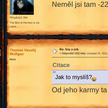
Neměl jsi tam -2
Příspěvků: 994
The Bird of Hermes is my
name...
Re: Sny o zvb
Thomas Vassilij
Wolfgan
«
Odpověď #111 kdy:
Listopad 10, 2011
Host
Citace
Jak to myslíš?
Od jeho karmy ta 