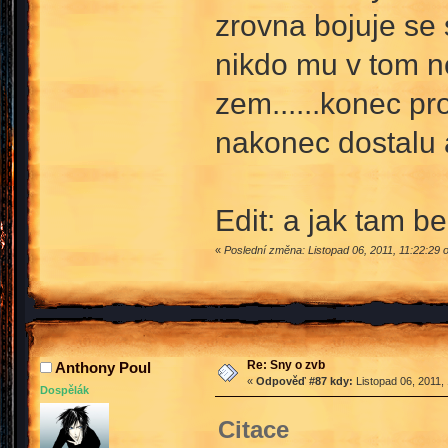
zrovna bojuje se
nikdo mu v tom ne
zem......konec pr
nakonec dostalu a
Edit: a jak tam 
«
Poslední změna: Listopad 06, 2011, 11:22:29
Re: Sny o zvb
Anthony Poul
«
Odpověď #87 kdy:
Listopad 06, 2011,
Dospělák
Citace