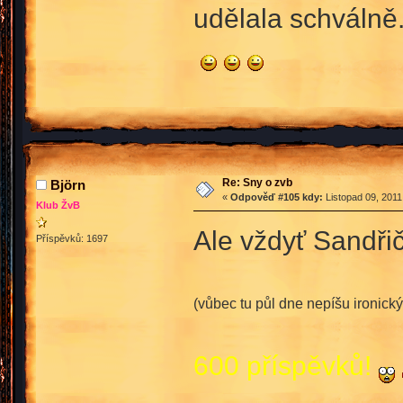
udělala schválně
Re: Sny o zvb
Björn
«
Odpověď #105 kdy:
Listopad 09, 2011
Klub ŽvB
Ale vždyť Sandři
Příspěvků: 1697
(vůbec tu půl dne nepíšu ironický
600 příspěvků!