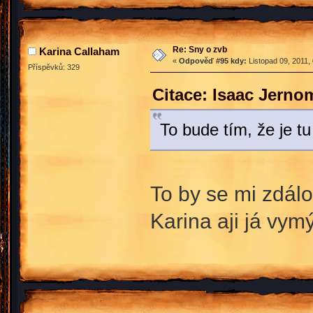
Re: Sny o zvb
Karina Callaham
«
Odpověď #95 kdy:
Listopad 09, 2011,
Příspěvků: 329
Citace: Isaac Jerno
To bude tím, že je tu
To by se mi zdál
Karina aji já vym