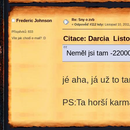
Re: Sny o zvb
Frederic Johnson
«
Odpověď #112 kdy:
Listopad 10, 2011
Příspěvků: 833
Citace: Darcia List
Víte jak chodí e-mail? :D
Neměl jsi tam -2200
jé aha, já už to
PS:Ta horší karma