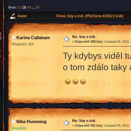
Stran:
1
2
[
3
]
4
5
...
10
Autor
Téma: Sny o zvb (Přečteno 415521 krát)
Re: Sny o zvb
Karina Callaham
«
Odpověď #80 kdy:
Listopad 04, 2011,
Příspěvků: 329
Ty kdybys viděl t
o tom zdálo taky 
Re: Sny o zvb
Nika Humming
«
Odpověď #81 kdy:
Listopad 04, 2011,
Dospělák