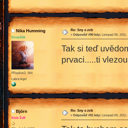
Re: Sny o zvb
Nika Humming
«
Odpověď #90 kdy:
Listopad 08, 2011,
Dospělák
Tak si teď uvědo
prvaci.....ti vle
Příspěvků: 364
Labra lege!
Re: Sny o zvb
Björn
«
Odpověď #91 kdy:
Listopad 09, 2011,
Klub ŽvB