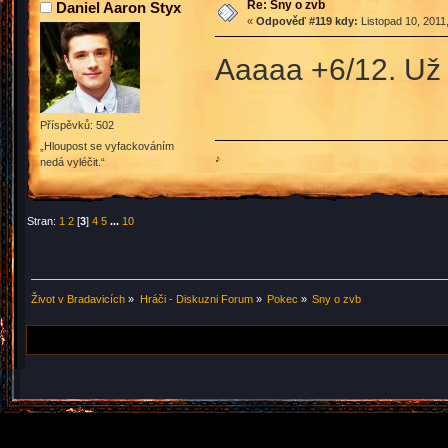
Re: Sny o zvb
Daniel Aaron Styx
«
Odpověď #119 kdy:
Listopad 10, 2011
Aaaaa +6/12. Už 
Příspěvků: 502
„Hloupost se vyfackováním
♪
nedá vyléčit.“
Stran:
1
2
[
3
]
4
5
...
10
Život v Bradavicích
»
Hráči - Diskuzni Forum
»
Pokec
»
Sny o zvb