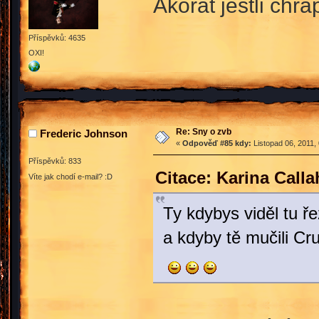
Akorát jestli chr
Příspěvků: 4635
OXI!
Re: Sny o zvb
Frederic Johnson
«
Odpověď #85 kdy:
Listopad 06, 2011,
Příspěvků: 833
Citace: Karina Call
Víte jak chodí e-mail? :D
Ty kdybys viděl tu ř
a kdyby tě mučili Cr