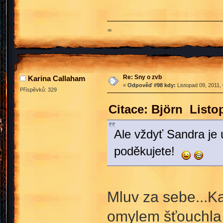
♒
Re: Sny o zvb
Karina Callaham
«
Odpověď #98 kdy:
Listopad 09, 2011,
Příspěvků: 329
Citace: Björn Listo
Ale vždyť Sandra je ú
poděkujete!
Mluv za sebe...Ka
omylem šťouchla 