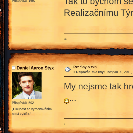
Tak to bychom se j
Příspěvků: 1697
Realizačnímu T
♒
Re: Sny o zvb
Daniel Aaron Styx
«
Odpověď #92 kdy:
Listopad 09, 2011,
My nejsme tak h
...
Příspěvků: 502
„Hloupost se vyfackováním
nedá vyléčit.“
♪