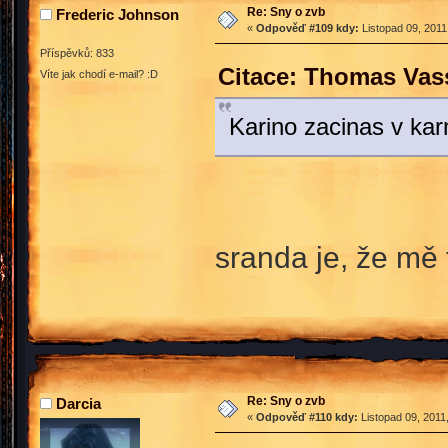
Re: Sny o zvb
Frederic Johnson
«
Odpověď #109 kdy:
Listopad 09, 2011
Příspěvků: 833
Citace: Thomas Vass
Víte jak chodí e-mail? :D
Karino zacinas v k
sranda je, že mě
Re: Sny o zvb
Darcia
«
Odpověď #110 kdy:
Listopad 09, 2011