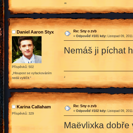
♒
Re: Sny o zvb
Daniel Aaron Styx
«
Odpověď #101 kdy:
Listopad 09, 2011
Nemáš ji píchat 
Příspěvků: 502
„Hloupost se vyfackováním
♪
nedá vyléčit.“
Re: Sny o zvb
Karina Callaham
«
Odpověď #102 kdy:
Listopad 09, 2011
Příspěvků: 329
Maëvlixka dobře 