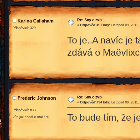
Re: Sny o zvb
Karina Callaham
«
Odpověď #93 kdy:
Listopad 09, 2011,
Příspěvků: 329
To je..A navíc je
zdává o Maëvlixc
Re: Sny o zvb
Frederic Johnson
«
Odpověď #94 kdy:
Listopad 09, 2011,
Příspěvků: 833
To bude tím, že j
Víte jak chodí e-mail? :D