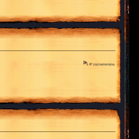
IP zaznamenána