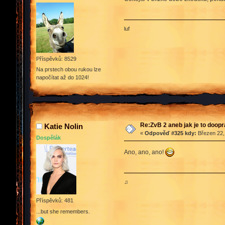
luf
Příspěvků: 8529
Na prstech obou rukou lze
napočítat až do 1024!
Re:ZvB 2 aneb jak je to doop
Katie Nolin
«
Odpověď #325 kdy:
Březen 22,
Dospělák
Ano, ano, ano!
♫
Příspěvků: 481
...but she remembers.