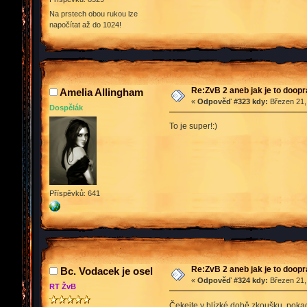
Na prstech obou rukou lze
napočítat až do 1024!
Re:ZvB 2 aneb jak je to doop
Amelia Allingham
«
Odpověď #323 kdy:
Březen 21,
Dospělák
To je super!:)
Příspěvků: 641
Re:ZvB 2 aneb jak je to doop
Bc. Vodacek je osel
«
Odpověď #324 kdy:
Březen 21,
RT ŽvB
Čekejte v blízké době zkoušku, poka