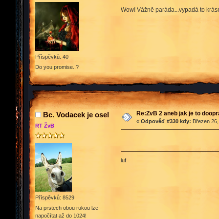
Wow! Vážně paráda...vypadá to krá
Příspěvků: 40
Do you promise..?
Re:ZvB 2 aneb jak je to doop
Bc. Vodacek je osel
«
Odpověď #330 kdy:
Březen 26,
RT ŽvB
luf
Příspěvků: 8529
Na prstech obou rukou lze
napočítat až do 1024!