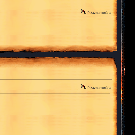
IP zaznamenána
IP zaznamenána