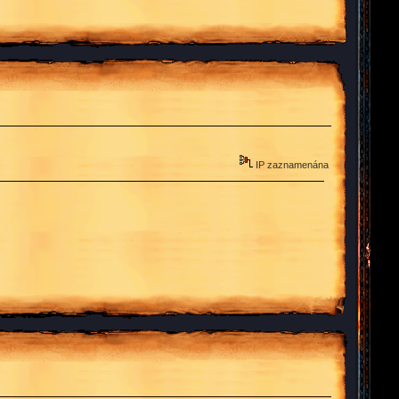
IP zaznamenána