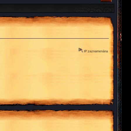
IP zaznamenána