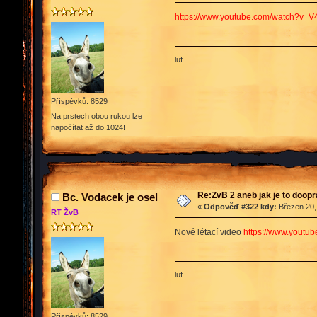
https://www.youtube.com/watch?v
luf
Příspěvků: 8529
Na prstech obou rukou lze
napočítat až do 1024!
Re:ZvB 2 aneb jak je to doop
Bc. Vodacek je osel
«
Odpověď #322 kdy:
Březen 20,
RT ŽvB
Nové létací video
https://www.yout
luf
Příspěvků: 8529