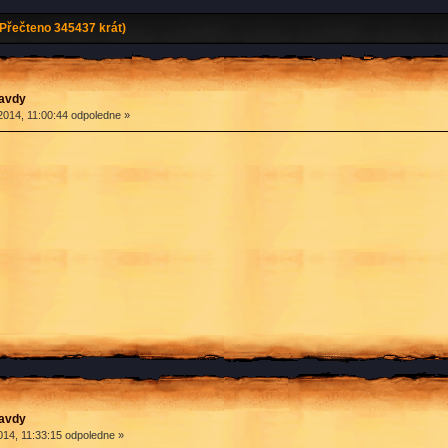
(Přečteno 345437 krát)
ravdy
2014, 11:00:44 odpoledne »
ravdy
14, 11:33:15 odpoledne »