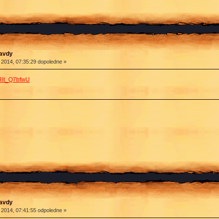
ravdy
 2014, 07:35:29 dopoledne »
Rlt_Q7bfwU
ravdy
 2014, 07:41:55 odpoledne »