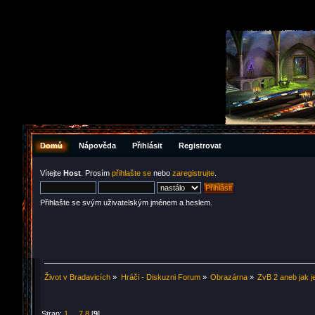
Domů
Nápověda
Přihlásit
Registrovat
Vítejte
Host
. Prosím
přihlašte se
nebo
zaregistrujte
.
Přihlašte se svým uživatelským jménem a heslem.
Život v Bradavicích
»
Hráči - Diskuzni Forum
»
Obrazárna
»
ZvB 2 aneb jak j
Stran:
1
...
7
8
[
9
]