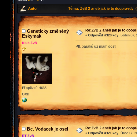
Autor
Téma: ZvB 2 aneb jak je to doopravdy 
Re:ZvB 2 aneb jak je to doop
Geneticky změněný
Eskymak
«
Odpověď #320 kdy:
Leden 07, 
Klub ŽvB
Pff, baráků už mám dost!
Příspěvků: 4635
OXI!
Re:ZvB 2 aneb jak je to doop
Bc. Vodacek je osel
«
Odpověď #321 kdy:
Únor 17, 20
RT ŽvB