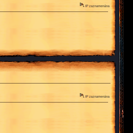
IP zaznamenána
IP zaznamenána