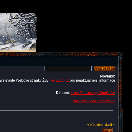
Novinky:
avštěvujte Webové stránky ŽvB
www.zvb.cz
pro nejaktuálnější informace
Discord:
https://discord.gg/NqqGcAA
www.facebook.com/zvb.cz
« předchozí
další »
TISK