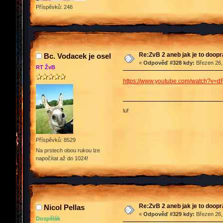
Příspěvků: 246
Re:ZvB 2 aneb jak je to doop
Bc. Vodacek je osel
«
Odpověď #328 kdy:
Březen 26,
RT ŽvB
https://www.youtube.com/watch?v=d
luf
Příspěvků: 8529
Na prstech obou rukou lze
napočítat až do 1024!
Re:ZvB 2 aneb jak je to doop
Nicol Pellas
«
Odpověď #329 kdy:
Březen 26,
Dospělák