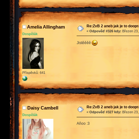
Re:ZvB 2 aneb jak je to doop
Amelia Allingham
«
Odpověď #326 kdy:
Březen 23,
Dospělák
Jistěěěě
Příspěvků: 641
Re:ZvB 2 aneb jak je to doop
Daisy Cambell
«
Odpověď #327 kdy:
Březen 23,
Dospělák
Aňoo :3