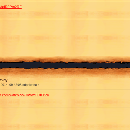
=V4bdR0Pm2RE
ravdy
 2014, 09:42:05 odpoledne »
ube.com/watch?v=DiwVxOQuX9w