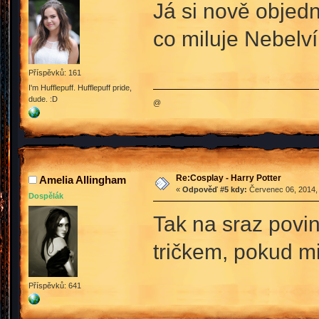
Já si nově objedn
co miluje Nebelví
Příspěvků: 161
I'm Hufflepuff. Hufflepuff pride,
dude. :D
@
Re:Cosplay - Harry Potter
Amelia Allingham
«
Odpověď #5 kdy:
Červenec 06, 2014, 
Dospělák
Tak na sraz povi
tričkem, pokud mi
Příspěvků: 641