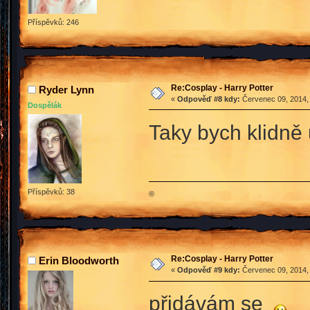
Příspěvků: 246
Re:Cosplay - Harry Potter
Ryder Lynn
«
Odpověď #8 kdy:
Červenec 09, 2014, 
Dospělák
Taky bych klidně
Příspěvků: 38
®
Re:Cosplay - Harry Potter
Erin Bloodworth
«
Odpověď #9 kdy:
Červenec 09, 2014, 
přidávám se