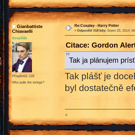
Re:Cosplay - Harry Potter
Gianbattiste
Chiavaelli
«
Odpověď #18 kdy:
Srpen 25, 2014, 06
Dospělák
Citace: Gordon Aler
Tak ja plánujem prís
Tak plášť je docel
Příspěvků: 226
Who pulls the strings?
byl dostatečně ef
♕