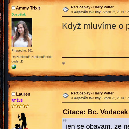
Re:Cosplay - Harry Potter
Ammy Trixit
«
Odpověď #22 kdy:
Srpen 26, 2014, 02
Dospělák
Když mluvíme o p
Příspěvků: 161
I'm Hufflepuff. Hufflepuff pride,
dude. :D
@
Re:Cosplay - Harry Potter
Lauren
«
Odpověď #23 kdy:
Srpen 26, 2014, 02
RT ŽvB
Citace: Bc. Vodacek
jen se obavam, ze ne