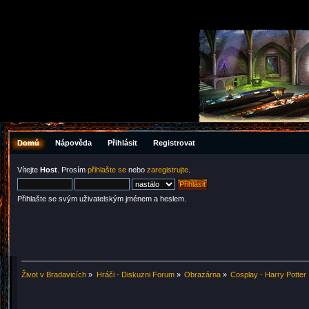
Domů
Nápověda
Přihlásit
Registrovat
Vítejte
Host
. Prosím
přihlašte se
nebo
zaregistrujte
.
Přihlašte se svým uživatelským jménem a heslem.
Život v Bradavicích
»
Hráči - Diskuzni Forum
»
Obrazárna
»
Cosplay - Harry Potter