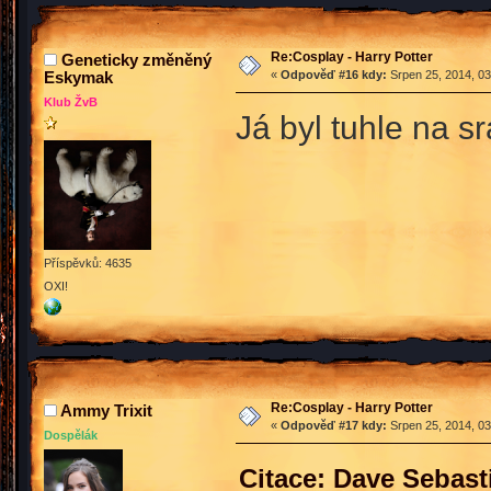
Re:Cosplay - Harry Potter
Geneticky změněný
Eskymak
«
Odpověď #16 kdy:
Srpen 25, 2014, 03
Klub ŽvB
Já byl tuhle na s
Příspěvků: 4635
OXI!
Re:Cosplay - Harry Potter
Ammy Trixit
«
Odpověď #17 kdy:
Srpen 25, 2014, 03
Dospělák
Citace: Dave Sebast