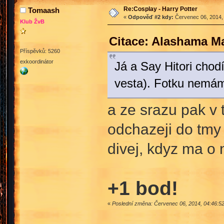
Re:Cosplay - Harry Potter
Tomaash
«
Odpověď #2 kdy:
Červenec 06, 2014, 
Klub ŽvB
Citace: Alashama M
Příspěvků: 5260
exkoordinátor
Já a Say Hitori chod
vesta). Fotku nemá
a ze srazu pak v 
odchazeji do tmy 
divej, kdyz ma o ne
+1 bod!
«
Poslední změna: Červenec 06, 2014, 04:46:5