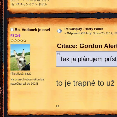
·セバスチャンイアン·ドイル
Re:Cosplay - Harry Potter
Bc. Vodacek je osel
«
Odpověď #15 kdy:
Srpen 25, 2014, 03
RT ŽvB
Citace: Gordon Aler
Tak ja plánujem prís
Příspěvků: 8529
Na prstech obou rukou lze
to je trapné to u
napočítat až do 1024!
luf