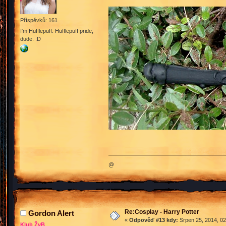
Příspěvků: 161
I'm Hufflepuff. Hufflepuff pride,
dude. :D
@
Re:Cosplay - Harry Potter
Gordon Alert
«
Odpověď #13 kdy:
Srpen 25, 2014, 02
Klub ŽvB