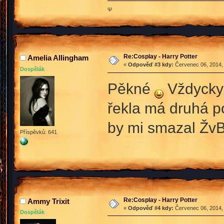
Ψ
Re:Cosplay - Harry Potter
Amelia Allingham
«
Odpověď #3 kdy:
Červenec 06, 2014, 
Dospělák
Pěkné
Vždycky 
řekla má druhá po
by mi smazal Žv
Příspěvků: 641
Re:Cosplay - Harry Potter
Ammy Trixit
«
Odpověď #4 kdy:
Červenec 06, 2014, 
Dospělák