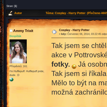
Stran: [
1
]
Autor
Téma: Cosplay - Harry Potter (Přečteno 4665
Cosplay - Harry Potter
Ammy Trixit
«
kdy:
Červenec 06, 2014, 03:22:45 odpo
Dospělák
Tak jsem se chtěl
akce v Pottrovsk
fotky.
Já osobně
Příspěvků: 161
Tak jsem si říka
I'm Hufflepuff. Hufflepuff pride,
dude. :D
Mělo to být na ma
možná zachránilo 