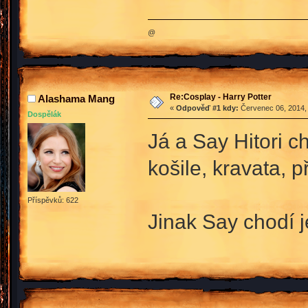
@
Re:Cosplay - Harry Potter
Alashama Mang
«
Odpověď #1 kdy:
Červenec 06, 2014, 
Dospělák
Já a Say Hitori 
košile, kravata, 
Příspěvků: 622
Jinak Say chodí 