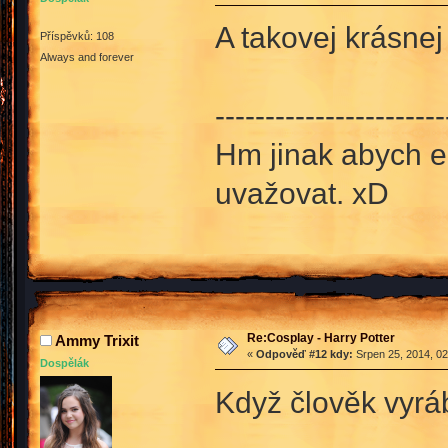
A takovej krásnej 
Příspěvků: 108
Always and forever
-----------------------
Hm jinak abych e
uvažovat. xD
Re:Cosplay - Harry Potter
Ammy Trixit
«
Odpověď #12 kdy:
Srpen 25, 2014, 02
Dospělák
Když člověk vyrá