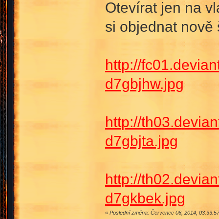
Otevírat jen na 
si objednat nově
http://fc01.devia
d7gbjhw.jpg
http://th03.devia
d7gbjta.jpg
http://th02.devia
d7gkbek.jpg
«
Poslední změna: Červenec 06, 2014, 03:33:57