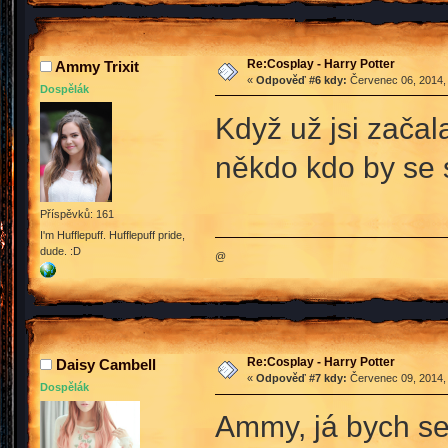
Re:Cosplay - Harry Potter
Ammy Trixit
«
Odpověď #6 kdy:
Červenec 06, 2014, 
Dospělák
Když už jsi začal
někdo kdo by se 
Příspěvků: 161
I'm Hufflepuff. Hufflepuff pride,
dude. :D
@
Re:Cosplay - Harry Potter
Daisy Cambell
«
Odpověď #7 kdy:
Červenec 09, 2014, 
Dospělák
Ammy, já bych se 