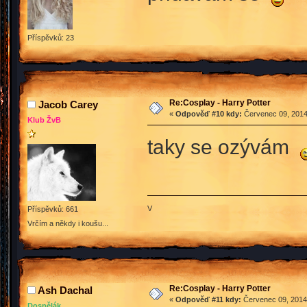
Příspěvků: 23
Re:Cosplay - Harry Potter
Jacob Carey
«
Odpověď #10 kdy:
Červenec 09, 2014
Klub ŽvB
taky se ozývám
V
Příspěvků: 661
Vrčím a někdy i koušu...
Re:Cosplay - Harry Potter
Ash Dachal
«
Odpověď #11 kdy:
Červenec 09, 2014,
Dospělák