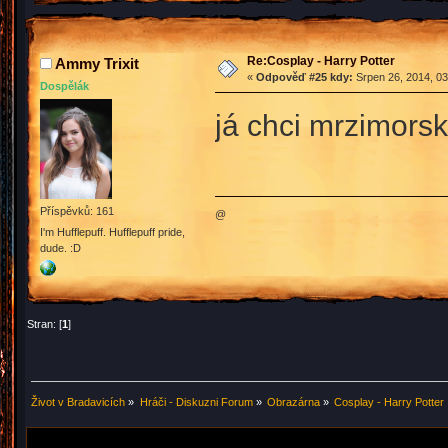
Re:Cosplay - Harry Potter
Ammy Trixit
«
Odpověď #25 kdy:
Srpen 26, 2014, 03
Dospělák
já chci mrzimors
Příspěvků: 161
@
I'm Hufflepuff. Hufflepuff pride,
dude. :D
Stran: [
1
]
Život v Bradavicích
»
Hráči - Diskuzni Forum
»
Obrazárna
»
Cosplay - Harry Potter