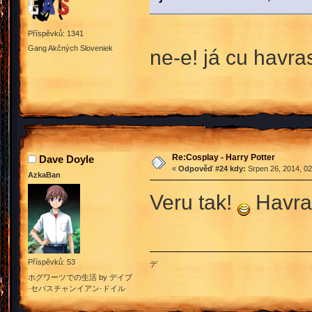
Příspěvků: 1341
Gang Akčných Sloveniek
ne-e! já cu havra
Re:Cosplay - Harry Potter
Dave Doyle
«
Odpověď #24 kdy:
Srpen 26, 2014, 02
AzkaBan
Veru tak!
Havras
Příspěvků: 53
デ
ホグワーツでの生活 by デイブ
·セバスチャンイアン·ドイル