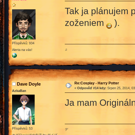
Tak ja plánujem 
zoženiem
).
Příspěvků: 934
♫
Alerta na vás!
Re:Cosplay - Harry Potter
Dave Doyle
«
Odpověď #14 kdy:
Srpen 25, 2014, 03
AzkaBan
Ja mam Originálne
Příspěvků: 53
デ
ホグワーツでの生活 by デイブ