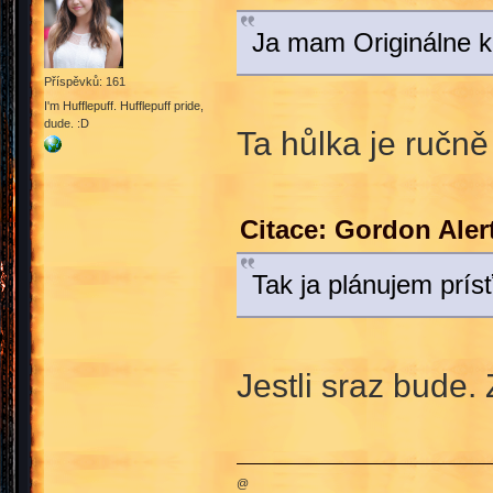
Ja mam Originálne ko
Příspěvků: 161
I'm Hufflepuff. Hufflepuff pride,
dude. :D
Ta hůlka je ručně
Citace: Gordon Aler
Tak ja plánujem prís
Jestli sraz bude.
@