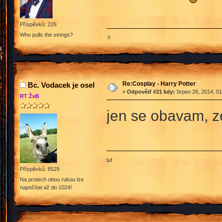
Příspěvků: 226
Who pulls the strings?
♕
Re:Cosplay - Harry Potter
Bc. Vodacek je osel
«
Odpověď #21 kdy:
Srpen 26, 2014, 01
RT ŽvB
jen se obavam, ze
luf
Příspěvků: 8529
Na prstech obou rukou lze
napočítat až do 1024!