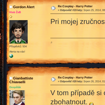
Re:Cosplay - Harry Potter
Gordon Alert
«
Odpověď #19 kdy:
Srpen 25, 2014, 08
Klub ŽvB
Pri mojej zručnost
♫
Příspěvků: 934
Alerta na vás!
Re:Cosplay - Harry Potter
Gianbattiste
Chiavaelli
«
Odpověď #20 kdy:
Srpen 26, 2014, 01
Dospělák
V tom případě si 
zbohatnout.