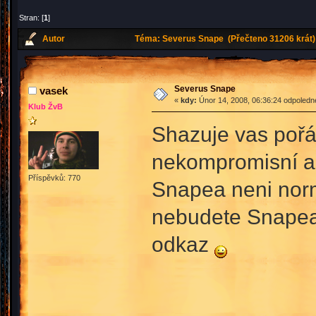
Stran: [
1
]
Autor
Téma: Severus Snape (Přečteno 31206 krát)
Severus Snape
vasek
«
kdy:
Únor 14, 2008, 06:36:24 odpoledn
Klub ŽvB
Shazuje vas pořád
nekompromisní a 
Příspěvků: 770
Snapea neni normá
nebudete Snapea t
odkaz