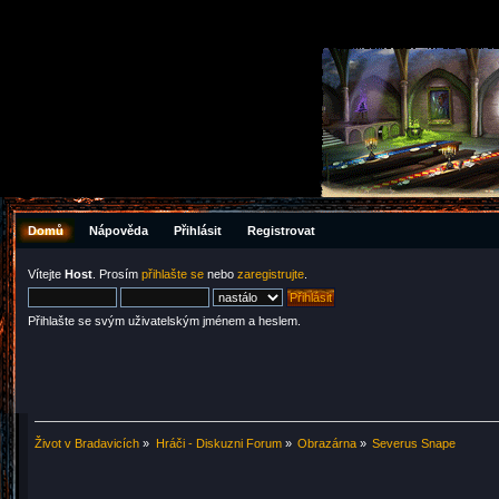
Domů
Nápověda
Přihlásit
Registrovat
Vítejte
Host
. Prosím
přihlašte se
nebo
zaregistrujte
.
Přihlašte se svým uživatelským jménem a heslem.
Život v Bradavicích
»
Hráči - Diskuzni Forum
»
Obrazárna
»
Severus Snape