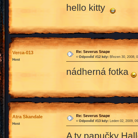
hello kitty
Re: Severus Snape
Verca-013
«
Odpověď #12 kdy:
Březen 30, 2008, 0
Host
nádherná fotka
Re: Severus Snape
Atra Skandale
«
Odpověď #13 kdy:
Leden 02, 2009, 09
Host
A ty papučky Hall