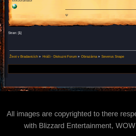
exkoordinátor
Ψ
Stran: [
1
]
Život v Bradavicích
»
Hráči - Diskuzni Forum
»
Obrazárna
»
Severus Snape
All images are copyrighted to there respe
with Blizzard Entertainment, WOW: 