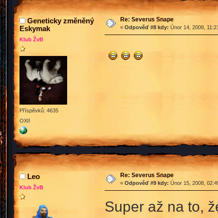
Re: Severus Snape
Geneticky změněný
Eskymak
«
Odpověď #8 kdy:
Únor 14, 2008, 11:2
Klub ŽvB
Příspěvků: 4635
OXI!
Re: Severus Snape
Leo
«
Odpověď #9 kdy:
Únor 15, 2008, 02:4
Klub ŽvB
Super až na to, ž