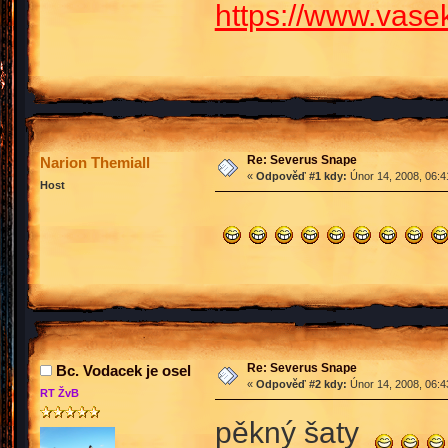
https://www.vase
Re: Severus Snape
Narion Themiall
«
Odpověď #1 kdy:
Únor 14, 2008, 06:4
Host
Re: Severus Snape
Bc. Vodacek je osel
«
Odpověď #2 kdy:
Únor 14, 2008, 06:4
RT ŽvB
pěkný šaty