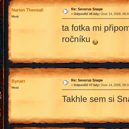
Re: Severus Snape
Narion Themiall
«
Odpověď #6 kdy:
Únor 14, 2008, 06:5
Host
ta fotka mi připo
ročníku
Re: Severus Snape
Bynarr
«
Odpověď #7 kdy:
Únor 14, 2008, 09:3
Host
Takhle sem si S