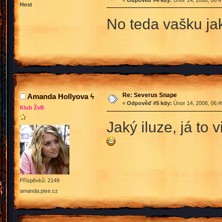
«
Odpověď #4 kdy:
Únor 14, 2008, 06:4
Host
No teda vašku jak
Re: Severus Snape
Amanda Hollyova ϟ
«
Odpověď #5 kdy:
Únor 14, 2008, 06:4
Klub ŽvB
Jaký iluze, já to
Příspěvků: 2149
amanda.pise.cz