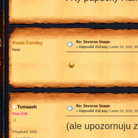
Re: Severus Snape
Rosie Coreley
«
Odpověď #14 kdy:
Leden 10, 2011, 03
Host
Re: Severus Snape
Tomaash
«
Odpověď #15 kdy:
Leden 10, 2011, 03
Klub ŽvB
(ale upozornuju z
Příspěvků: 5260