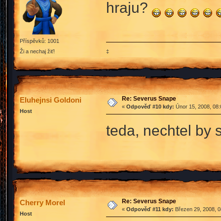
hraju?
Příspěvků: 1001
‡
Ži a nechaj žiť!
Re: Severus Snape
Eluhejnsi Goldoni
«
Odpověď #10 kdy:
Únor 15, 2008, 08:
Host
teda, nechtel by 
Re: Severus Snape
Cherry Morel
«
Odpověď #11 kdy:
Březen 29, 2008, 0
Host