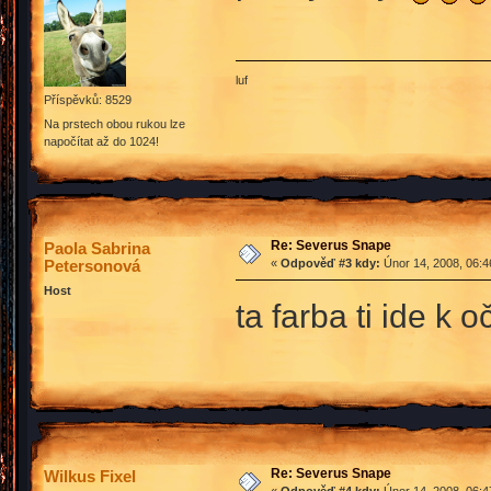
luf
Příspěvků: 8529
Na prstech obou rukou lze
napočítat až do 1024!
Re: Severus Snape
Paola Sabrina
Petersonová
«
Odpověď #3 kdy:
Únor 14, 2008, 06:4
Host
ta farba ti ide k o
Re: Severus Snape
Wilkus Fixel