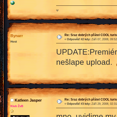
Ψ
Re: Sraz dobrých přátel COOL turis
Bynarr
«
Odpověď #2 kdy:
Září 07, 2008, 09:5
Host
UPDATE:Premiéra 
nešlape upload.
Re: Sraz dobrých přátel COOL turis
Katleen Jasper
«
Odpověď #3 kdy:
Září 29, 2008, 02:3
Klub ŽvB
mno, uvidime my vu