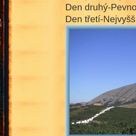
Den druhý-Pevnos
Den třetí-Nejvyš