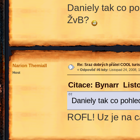
Daniely tak co p
ŽvB?
Re: Sraz dobrých přátel COOL turis
Narion Themiall
«
Odpověď #6 kdy:
Listopad 24, 2008, 
Host
Citace: Bynarr List
Daniely tak co pohl
ROFL! Uz je na 