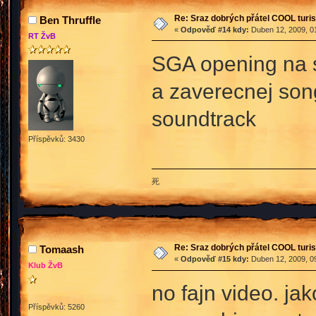
Re: Sraz dobrých přátel COOL turis
Ben Thruffle
«
Odpověď #14 kdy:
Duben 12, 2009, 01
RT ŽvB
SGA opening na sn
a zaverecnej song
soundtrack
Příspěvků: 3430
死
Re: Sraz dobrých přátel COOL turis
Tomaash
«
Odpověď #15 kdy:
Duben 12, 2009, 09
Klub ŽvB
no fajn video. jak
Příspěvků: 5260