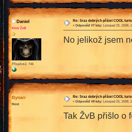
Re: Sraz dobrých přátel COOL turis
Daniel
«
Odpověď #7 kdy:
Listopad 25, 2008, 
Klub ŽvB
No jelikož jsem 
Příspěvků: 746
Re: Sraz dobrých přátel COOL turis
Bynarr
«
Odpověď #8 kdy:
Listopad 25, 2008, 
Host
Tak ŽvB přišlo o