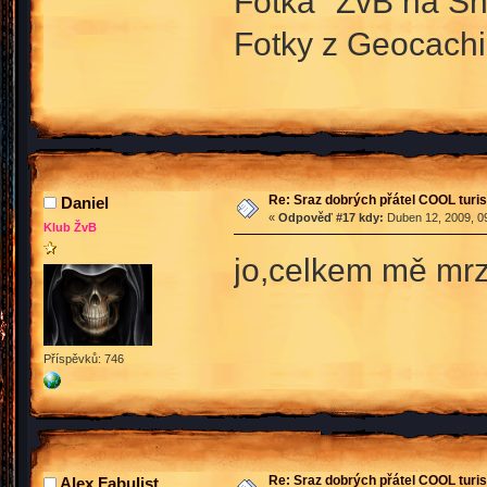
Fotka "ŽvB na Sně
Fotky z Geocach
Re: Sraz dobrých přátel COOL turis
Daniel
«
Odpověď #17 kdy:
Duben 12, 2009, 09
Klub ŽvB
jo,celkem mě mrzí,
Příspěvků: 746
Re: Sraz dobrých přátel COOL turis
Alex Fabulist