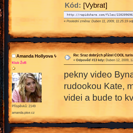
Kód:
[Vybrat]
http://rapidshare.com/files/220209696
«
Poslední změna: Duben 11, 2009, 11:25:19 od
Re: Sraz dobrých přátel COOL turis
Amanda Hollyova ϟ
«
Odpověď #13 kdy:
Duben 12, 2009, 12
Klub ŽvB
pekny video Byn
rudookou Kate, mr
videi a bude to k
Příspěvků: 2149
amanda.pise.cz