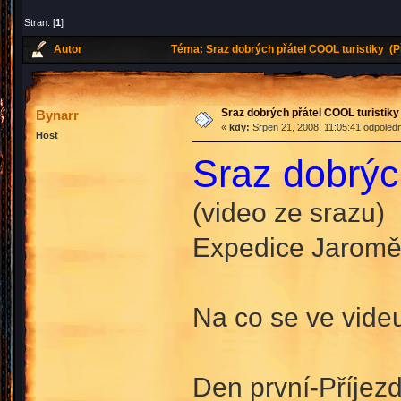
Stran: [
1
]
Autor
Téma: Sraz dobrých přátel COOL turistiky (P
Sraz dobrých přátel COOL turistiky
Bynarr
«
kdy:
Srpen 21, 2008, 11:05:41 odpoled
Host
Sraz dobrýc
(video ze srazu)
Expedice Jaromě
Na co se ve vide
Den první-Příjezd