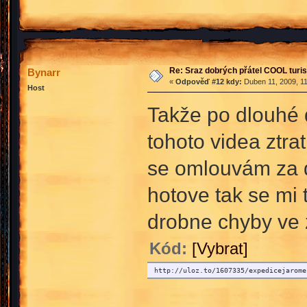
Re: Sraz dobrých přátel COOL turis
Bynarr
«
Odpověď #12 kdy:
Duben 11, 2009, 11
Host
Takže po dlouhé d
tohoto videa ztra
se omlouvám za d
hotove tak se mi 
drobne chyby ve 
Kód:
[Vybrat]
http://uloz.to/1607335/expedicejarome