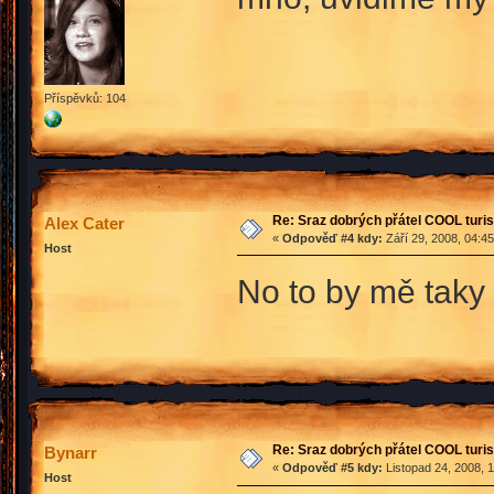
Příspěvků: 104
Re: Sraz dobrých přátel COOL turis
Alex Cater
«
Odpověď #4 kdy:
Září 29, 2008, 04:4
Host
No to by mě taky
Re: Sraz dobrých přátel COOL turis
Bynarr
«
Odpověď #5 kdy:
Listopad 24, 2008, 
Host