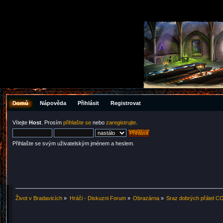
Domů
Nápověda
Přihlásit
Registrovat
Vítejte
Host
. Prosím
přihlašte se
nebo
zaregistrujte
.
Přihlašte se svým uživatelským jménem a heslem.
Život v Bradavicích
»
Hráči - Diskuzni Forum
»
Obrazárna
»
Sraz dobrých přátel CO