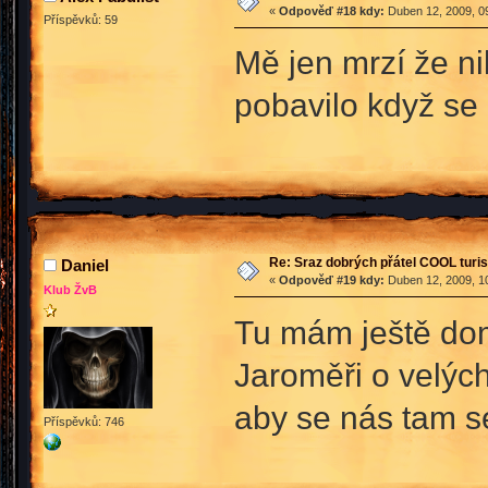
«
Odpověď #18 kdy:
Duben 12, 2009, 09
Příspěvků: 59
Mě jen mrzí že n
pobavilo když se 
Re: Sraz dobrých přátel COOL turis
Daniel
«
Odpověď #19 kdy:
Duben 12, 2009, 10
Klub ŽvB
Tu mám ještě doma
Jaroměři o velých
aby se nás tam se
Příspěvků: 746