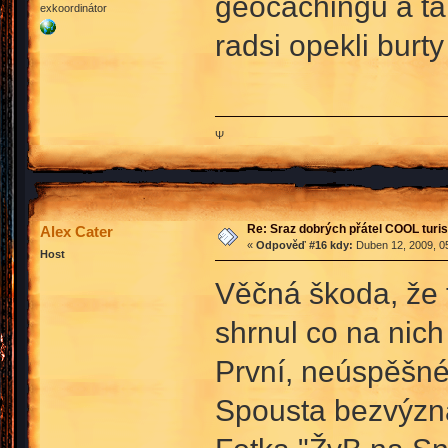
geocachingu a tak
exkoordinátor
radsi opekli burty
Ψ
Re: Sraz dobrých přátel COOL turis
Alex Cater
«
Odpověď #16 kdy:
Duben 12, 2009, 05
Host
Věčná škoda, že t
shrnul co na nich
První, neúspěšné
Spousta bezvýzn