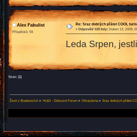
Re: Sraz dobrých přátel COOL turis
Alex Fabulist
«
Odpověď #20 kdy:
Duben 13, 2009, 09
Příspěvků: 59
Leda Srpen, jestl
Stran: [
1
]
Život v Bradavicích
»
Hráči - Diskuzni Forum
»
Obrazárna
»
Sraz dobrých přátel CO