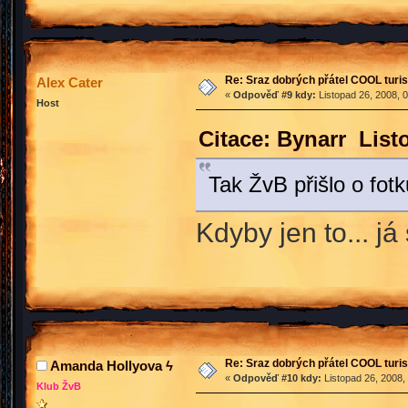
Re: Sraz dobrých přátel COOL turis
Alex Cater
«
Odpověď #9 kdy:
Listopad 26, 2008, 
Host
Citace: Bynarr List
Tak ŽvB přišlo o fot
Kdyby jen to... já
Re: Sraz dobrých přátel COOL turis
Amanda Hollyova ϟ
«
Odpověď #10 kdy:
Listopad 26, 2008,
Klub ŽvB