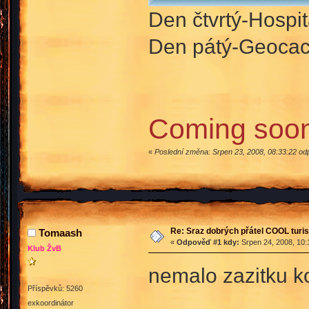
Den čtvrtý-Hosp
Den pátý-Geocac
Coming soon
«
Poslední změna: Srpen 23, 2008, 08:33:22 od
Re: Sraz dobrých přátel COOL turis
Tomaash
«
Odpověď #1 kdy:
Srpen 24, 2008, 10:
Klub ŽvB
nemalo zazitku k
Příspěvků: 5260
exkoordinátor