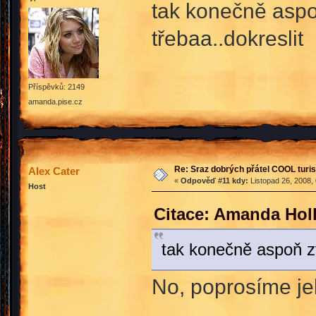
tak konečně aspo
třebaa..dokreslit
Příspěvků: 2149
amanda.pise.cz
Re: Sraz dobrých přátel COOL turis
Alex Cater
«
Odpověď #11 kdy:
Listopad 26, 2008,
Host
Citace: Amanda Holl
tak konečně aspoň z
No, poprosíme je