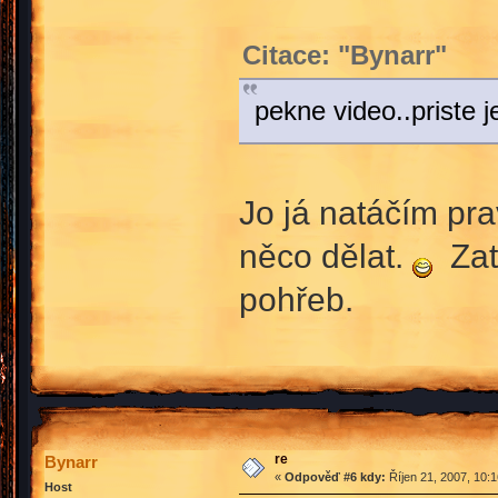
Citace: "Bynarr"
pekne video..priste j
Jo já natáčím pra
něco dělat.
Zat
pohřeb.
re
Bynarr
«
Odpověď #6 kdy:
Říjen 21, 2007, 10:
Host