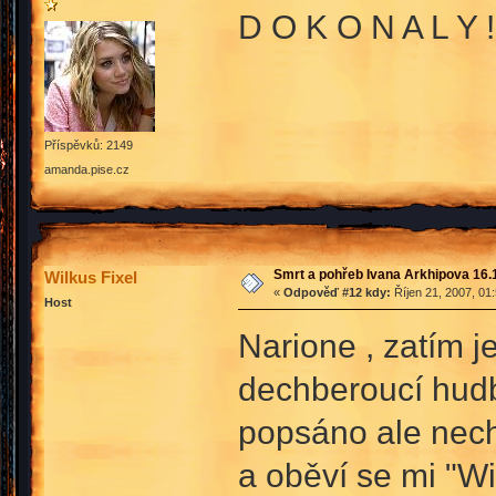
D O K O N A L Y ! 
Příspěvků: 2149
amanda.pise.cz
Smrt a pohřeb Ivana Arkhipova 16.10
Wilkus Fixel
«
Odpověď #12 kdy:
Říjen 21, 2007, 01
Host
Narione , zatím je
dechberoucí hud
popsáno ale nech
a oběví se mi "Wi