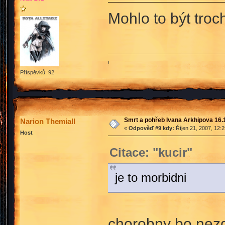
Mohlo to být troch
!
Příspěvků: 92
Smrt a pohřeb Ivana Arkhipova 16.10
Narion Themiall
«
Odpověď #9 kdy:
Říjen 21, 2007, 12:
Host
Citace: "kucir"
je to morbidni
chorobny bo nezd