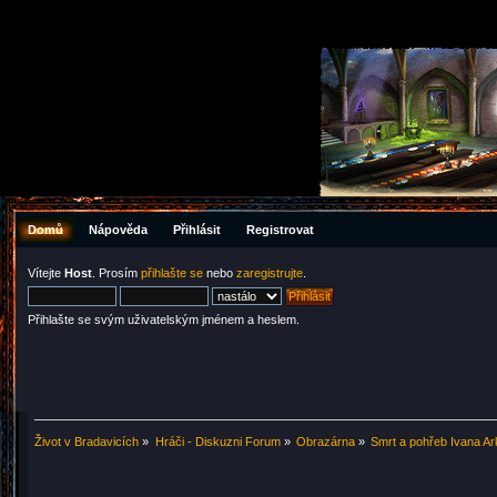
Domů
Nápověda
Přihlásit
Registrovat
Vítejte
Host
. Prosím
přihlašte se
nebo
zaregistrujte
.
Přihlašte se svým uživatelským jménem a heslem.
Život v Bradavicích
»
Hráči - Diskuzni Forum
»
Obrazárna
»
Smrt a pohřeb Ivana Ark