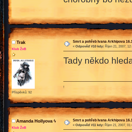
Smrt a pohřeb Ivana Arkhipova 16.10
Trak
«
Odpověď #10 kdy:
Říjen 21, 2007, 12
Klub ŽvB
Tady někdo hleda
!
Příspěvků: 92
Smrt a pohřeb Ivana Arkhipova 16.10
Amanda Hollyova ϟ
«
Odpověď #11 kdy:
Říjen 21, 2007, 01
Klub ŽvB