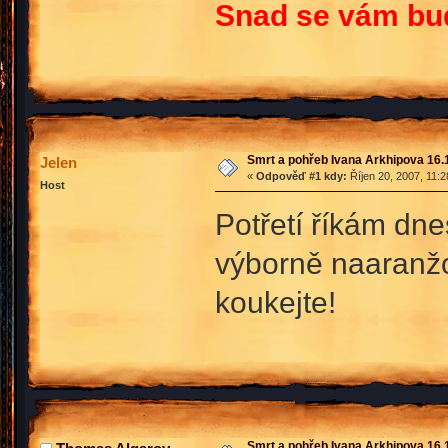
Snad se vám bude
Smrt a pohřeb Ivana Arkhipova 16.10
Jelen
«
Odpověď #1 kdy:
Říjen 20, 2007, 11:
Host
Potřetí říkám dn
výborně naaranžo
koukejte!
Smrt a pohřeb Ivana Arkhipova 16.10