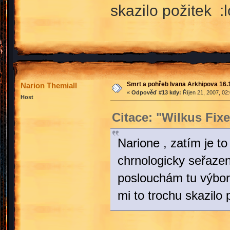
skazilo požitek :l
Smrt a pohřeb Ivana Arkhipova 16.10
Narion Themiall
«
Odpověď #13 kdy:
Říjen 21, 2007, 02
Host
Citace: "Wilkus Fixe
Narione , zatím je t
chrnologicky seřaze
poslouchám tu výborn
mi to trochu skazilo p