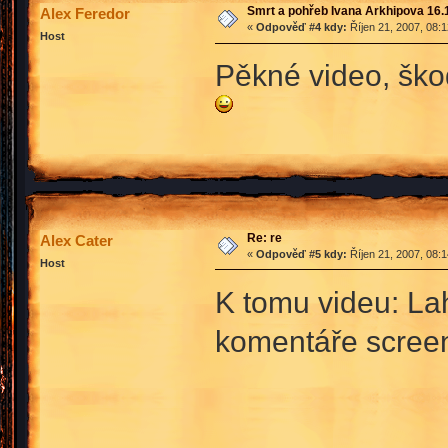
Smrt a pohřeb Ivana Arkhipova 16.10
Alex Feredor
«
Odpověď #4 kdy:
Říjen 21, 2007, 08:
Host
Pěkné video, ško
Re: re
Alex Cater
«
Odpověď #5 kdy:
Říjen 21, 2007, 08:
Host
K tomu videu: Lah
komentáře screen