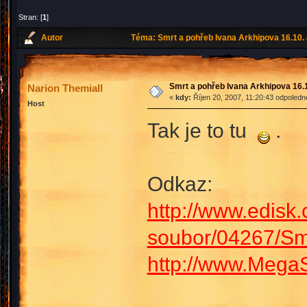
Stran: [
1
]
Autor
Téma: Smrt a pohřeb Ivana Arkhipova 16.10. a
Smrt a pohřeb Ivana Arkhipova 16.10
Narion Themiall
«
kdy:
Říjen 20, 2007, 11:20:43 odpoledn
Host
Tak je to tu
.
Odkaz:
http://www.edisk.
soubor/04267/S
http://www.Mega