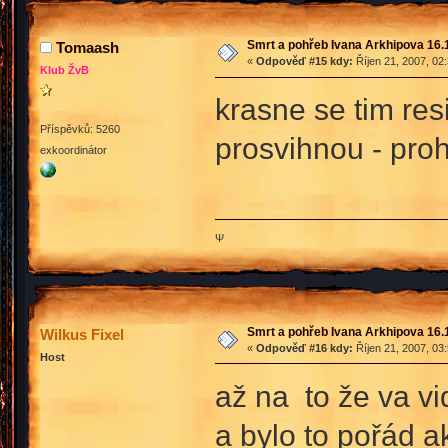
Smrt a pohřeb Ivana Arkhipova 16.10
Tomaash
«
Odpověď #15 kdy:
Říjen 21, 2007, 02
Klub ŽvB
krasne se tim res
Příspěvků: 5260
prosvihnou - proh
exkoordinátor
Ψ
Smrt a pohřeb Ivana Arkhipova 16.10
Wilkus Fixel
«
Odpověď #16 kdy:
Říjen 21, 2007, 03
Host
až na to že va vi
a bylo to pořád 