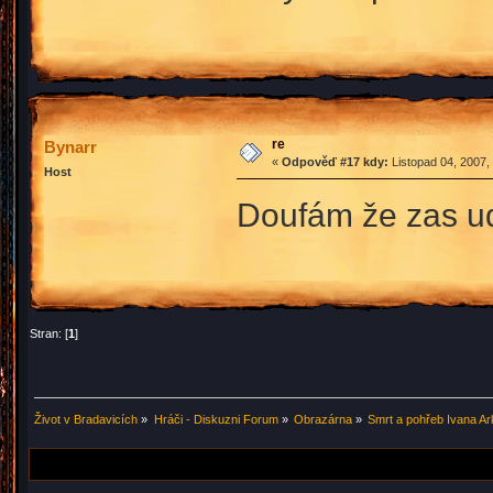
re
Bynarr
«
Odpověď #17 kdy:
Listopad 04, 2007,
Host
Doufám že zas ud
Stran: [
1
]
Život v Bradavicích
»
Hráči - Diskuzni Forum
»
Obrazárna
»
Smrt a pohřeb Ivana Ark