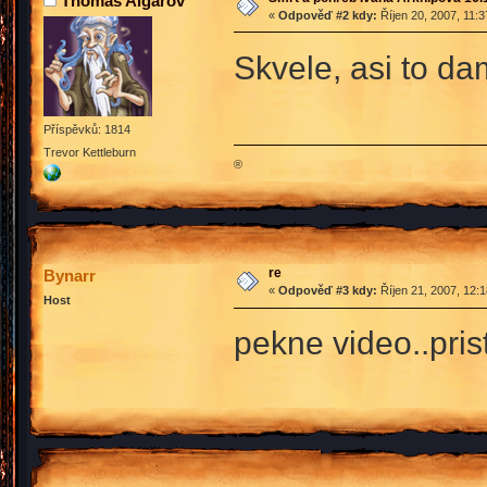
Thomas Algarov
«
Odpověď #2 kdy:
Říjen 20, 2007, 11:
Skvele, asi to da
Příspěvků: 1814
Trevor Kettleburn
®
re
Bynarr
«
Odpověď #3 kdy:
Říjen 21, 2007, 12:
Host
pekne video..pris