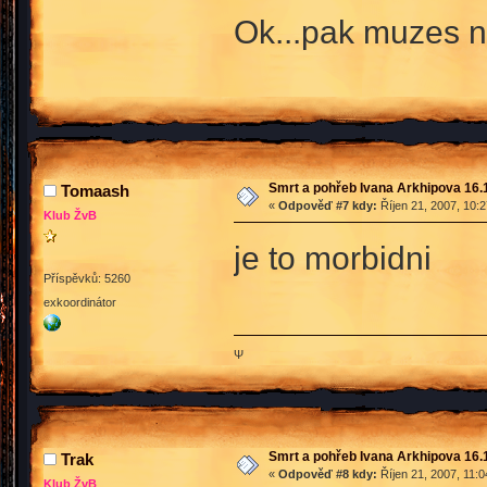
Ok...pak muzes ne
Smrt a pohřeb Ivana Arkhipova 16.10
Tomaash
«
Odpověď #7 kdy:
Říjen 21, 2007, 10:
Klub ŽvB
je to morbidni
Příspěvků: 5260
exkoordinátor
Ψ
Smrt a pohřeb Ivana Arkhipova 16.10
Trak
«
Odpověď #8 kdy:
Říjen 21, 2007, 11:
Klub ŽvB