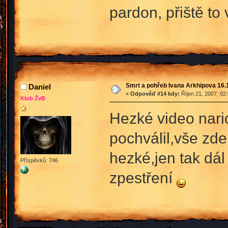
pardon, přiště to
Smrt a pohřeb Ivana Arkhipova 16.10
Daniel
«
Odpověď #14 kdy:
Říjen 21, 2007, 02
Klub ŽvB
Hezké video nari
pochválil,vše zde
hezké,jen tak dál 
Příspěvků: 746
zpestření