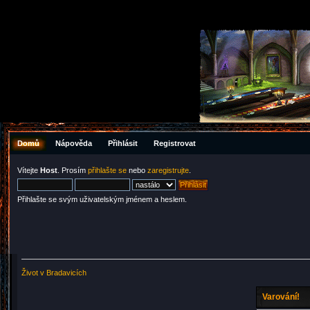
Domů
Nápověda
Přihlásit
Registrovat
Vítejte
Host
. Prosím
přihlašte se
nebo
zaregistrujte
.
Přihlašte se svým uživatelským jménem a heslem.
Život v Bradavicích
Varování!