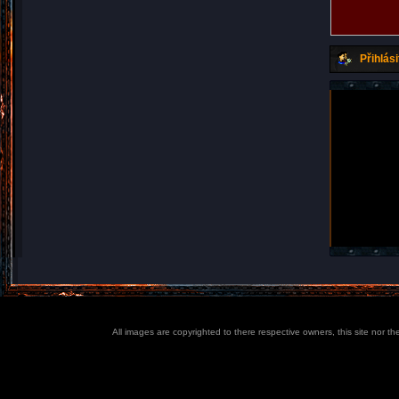
Přihlási
All images are copyrighted to there respective owners, this site nor t