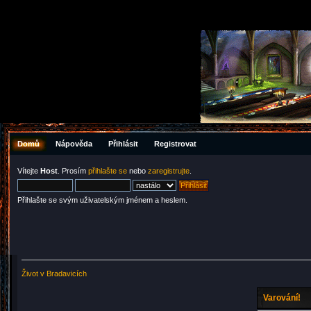
Domů
Nápověda
Přihlásit
Registrovat
Vítejte
Host
. Prosím
přihlašte se
nebo
zaregistrujte
.
Přihlašte se svým uživatelským jménem a heslem.
Život v Bradavicích
Varování!