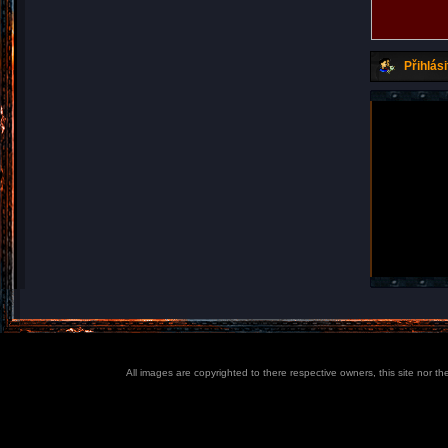
Přihlási
All images are copyrighted to there respective owners, this site nor t