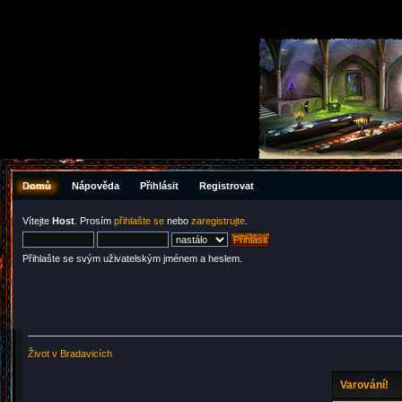
Domů
Nápověda
Přihlásit
Registrovat
Vítejte
Host
. Prosím
přihlašte se
nebo
zaregistrujte
.
Přihlašte se svým uživatelským jménem a heslem.
Život v Bradavicích
Varování!