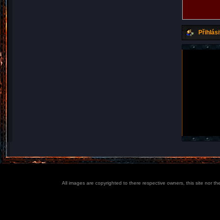
Přihlási
All images are copyrighted to there respective owners, this site nor t