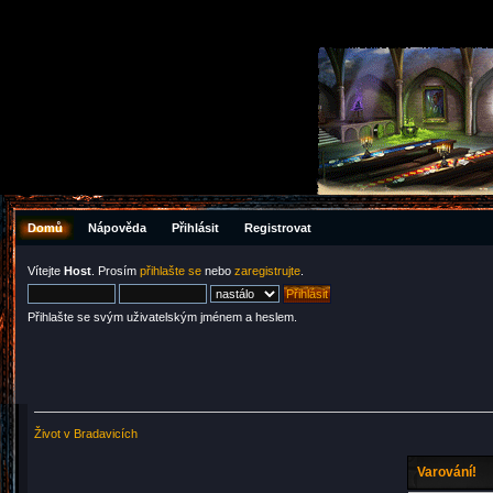
Domů
Nápověda
Přihlásit
Registrovat
Vítejte
Host
. Prosím
přihlašte se
nebo
zaregistrujte
.
Přihlašte se svým uživatelským jménem a heslem.
Život v Bradavicích
Varování!