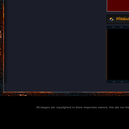
Přihlási
All images are copyrighted to there respective owners, this site nor t