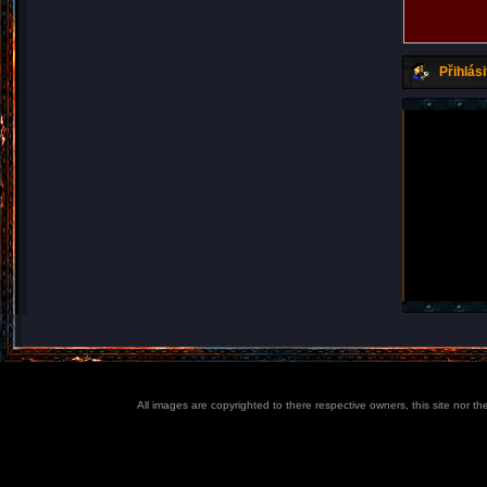
Přihlási
All images are copyrighted to there respective owners, this site nor t