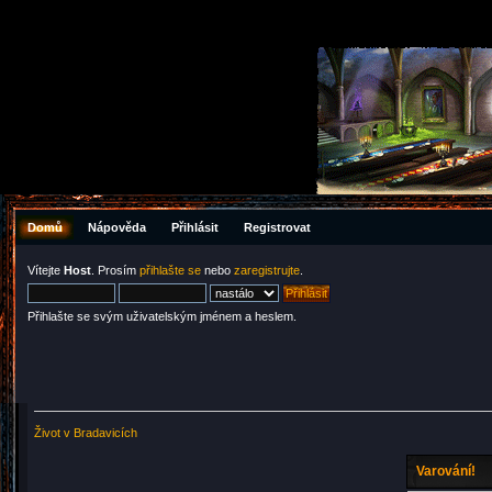
Domů
Nápověda
Přihlásit
Registrovat
Vítejte
Host
. Prosím
přihlašte se
nebo
zaregistrujte
.
Přihlašte se svým uživatelským jménem a heslem.
Život v Bradavicích
Varování!