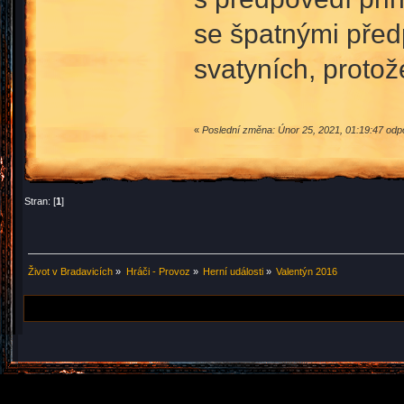
se špatnými před
svatyních, proto
«
Poslední změna: Únor 25, 2021, 01:19:47 od
Stran: [
1
]
Život v Bradavicích
»
Hráči - Provoz
»
Herní události
»
Valentýn 2016