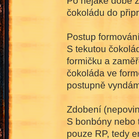
Po nějaké době z
čokoládu do přip
Postup formování
S tekutou čokolá
formičku a zaměř
čokoláda ve form
postupně vyndám
Zdobení (nepovin
S bonbóny nebo t
pouze RP, tedy e