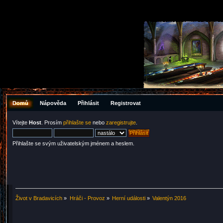
Domů
Nápověda
Přihlásit
Registrovat
Vítejte
Host
. Prosím
přihlašte se
nebo
zaregistrujte
.
Přihlašte se svým uživatelským jménem a heslem.
Život v Bradavicích
»
Hráči - Provoz
»
Herní události
»
Valentýn 2016