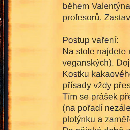
během Valentýna.
profesorů. Zastav
Postup vaření:
Na stole najdete 
veganských). Doj
Kostku kakaového
přísady vždy pře
Tím se prášek př
(na pořadí nezál
plotýnku a zaměř