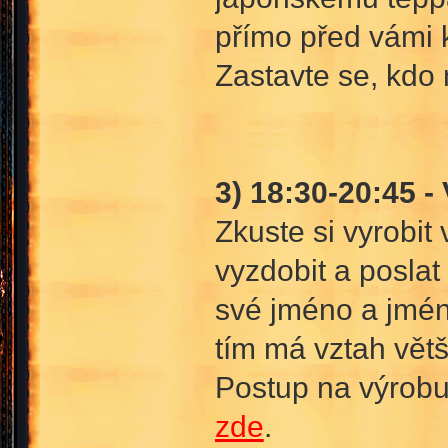
přímo před vámi 
Zastavte se, kdo 
3) 18:30-20:45 -
Zkuste si vyrobit
vyzdobit a poslat
své jméno a jmén
tím má vztah větš
Postup na výrob
zde
.