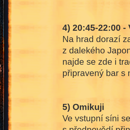
4) 20:45-22:00 -
Na hrad dorazí z
z dalekého Japon
najde se zde i trad
připravený bar s 
5) Omikuji
Ve vstupní síni s
s předpovědí přiná