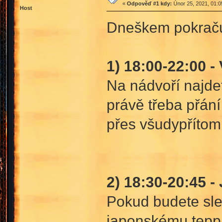
«
Odpověď #1 kdy:
Únor 25, 2021, 01:0
Host
Dneškem pokračuj
1) 18:00-22:00 
Na nádvoří najdet
právě třeba přání
přes všudypříto
2) 18:30-20:45 
Pokud budete sled
japonskému teppa