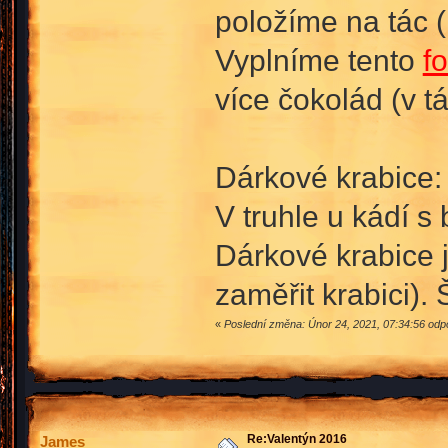
položíme na tác (r
Vyplníme tento
f
více čokolád (v t
Dárkové krabice:
V truhle u kádí s
Dárkové krabice j
zaměřit krabici). 
«
Poslední změna: Únor 24, 2021, 07:34:56 od
Re:Valentýn 2016
James