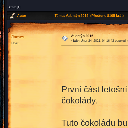
Stran: [
1
]
Autor
Téma: Valentýn 2016 (Přečteno 8105 krát)
Valentýn 2016
James
«
kdy:
Únor 24, 2021, 04:16:42 odpoledn
Host
První část letošn
čokolády.
Tuto čokoládu bu