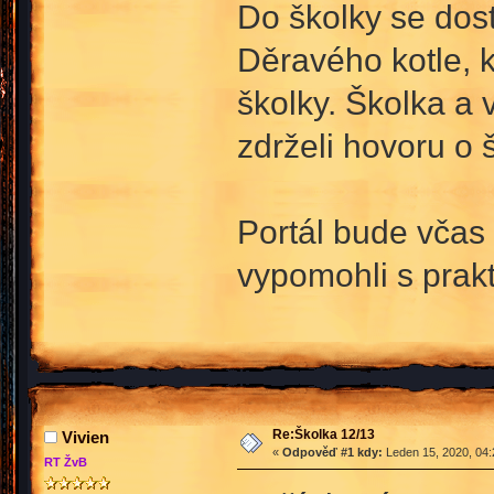
Do školky se dos
Děravého kotle, 
školky. Školka a
zdrželi hovoru o š
Portál bude včas 
vypomohli s prakt
Re:Školka 12/13
Vivien
«
Odpověď #1 kdy:
Leden 15, 2020, 04:
RT ŽvB