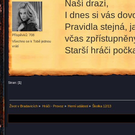
Naší drazí,
I dnes si vás dov
Pravidla stejná, 
včas zpřístupněn
Příspěvků: 708
Všechno se k Tobě jednou
vrátí
Starší hráči počk
Stran: [
1
]
Život v Bradavicích
»
Hráči - Provoz
»
Herní události
»
Školka 12/13