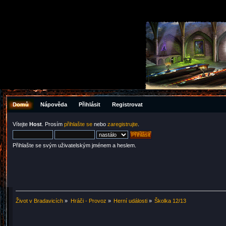
Domů
Nápověda
Přihlásit
Registrovat
Vítejte
Host
. Prosím
přihlašte se
nebo
zaregistrujte
.
Přihlašte se svým uživatelským jménem a heslem.
Život v Bradavicích
»
Hráči - Provoz
»
Herní události
»
Školka 12/13