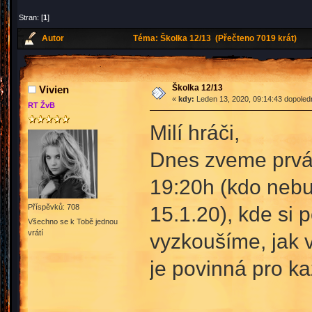
Stran: [
1
]
Autor
Téma: Školka 12/13 (Přečteno 7019 krát)
Školka 12/13
Vivien
«
kdy:
Leden 13, 2020, 09:14:43 dopoled
RT ŽvB
Milí hráči,
Dnes zveme prváč
19:20h (kdo nebud
15.1.20), kde si 
Příspěvků: 708
Všechno se k Tobě jednou
vrátí
vyzkoušíme, jak v
je povinná pro k