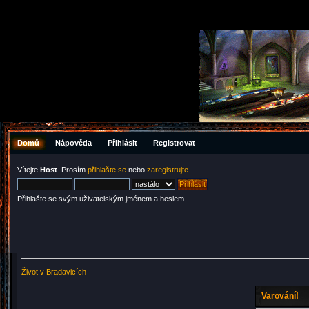
Domů
Nápověda
Přihlásit
Registrovat
Vítejte
Host
. Prosím
přihlašte se
nebo
zaregistrujte
.
Přihlašte se svým uživatelským jménem a heslem.
Život v Bradavicích
Varování!