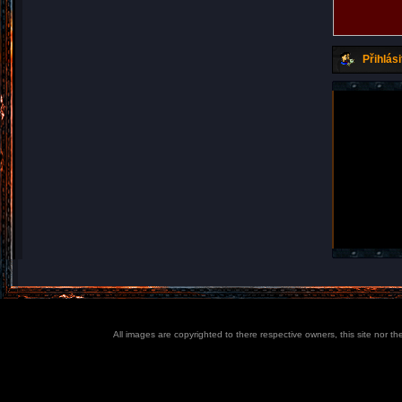
Přihlási
All images are copyrighted to there respective owners, this site nor t