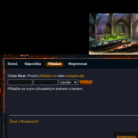
Domů
Nápověda
Přihlásit
Registrovat
Vítejte
Host
. Prosím
přihlašte se
nebo
zaregistrujte
.
Přihlašte se svým uživatelským jménem a heslem.
Život v Bradavicích
Autorizace