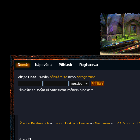
Domů
Nápověda
Přihlásit
Registrovat
Vítejte
Host
. Prosím
přihlašte se
nebo
zaregistrujte
.
Přihlašte se svým uživatelským jménem a heslem.
Život v Bradavicích
»
Hráči - Diskuzni Forum
»
Obrazárna
»
ZVB Pictures - P
Stran: [
1
]