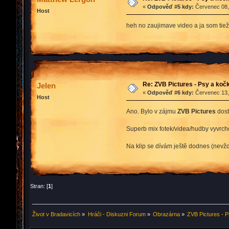
«
Odpověď #5 kdy:
Červenec 08, 
Host
heh no zaujimave video a ja som tiež
Re: ZVB Pictures - Psy a kočk
Jelen
«
Odpověď #6 kdy:
Červenec 13, 
Host
Ano. Bylo v zájmu
ZVB Pictures
dosta
Superb mix fotek/videa/hudby vyvrcho
Na klip se dívám ještě dodnes (nevždy
Stran: [
1
]
Život v Bradavicích
»
Hráči - Diskuzni Forum
»
Obrazárna
»
ZVB Pictures - P