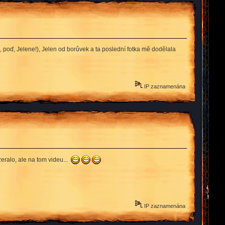
poď, Jelene!), Jelen od borůvek a ta poslední fotka mě dodělala
IP zaznamenána
eralo, ale na tom videu...
IP zaznamenána