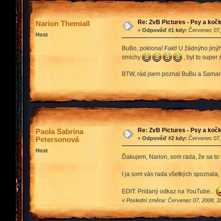
Re: ZvB Pictures - Psy a kočk
Narion Themiall
«
Odpověď #1 kdy:
Červenec 07, 
Host
BuBo, poklona! Fakt! U žádnýho jinýh
smíchy
, byl to super
BTW, rád jsem poznal BuBu a Saman
Re: ZvB Pictures - Psy a kočk
Paola Sabrina
Petersonová
«
Odpověď #2 kdy:
Červenec 07, 
Host
Ďakujem, Narion, som rada, že sa to 
I ja som vás rada všetkých spoznala
EDIT: Pridaný odkaz na YouTube...
«
Poslední změna: Červenec 07, 2008, 1