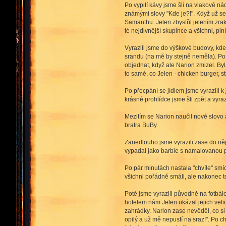
Po vypití kávy jsme šli na vlakové ná
známými slovy "Kde je?!". Když už se b
Samanthu. Jelen zbystřil jelením zrak
té nejdivnější skupince a všichni, plní r
Vyrazili jsme do výškové budovy, kde
srandu (na mě by stejně neměla). Po d
objednat, když ale Narion zmizel. By
to samé, co Jelen - chicken burger, s
Po přecpání se jídlem jsme vyrazili k
krásné prohlídce jsme šli zpět a vyraz
Mezitím se Narion naučil nové slovo a 
bratra BuBy.
Zanedlouho jsme vyrazili zase do něja
vypadal jako barbie s namalovanou pus
Po pár minutách nastala "chvíle" smíc
všichni pořádně smáli, ale nakonec t
Poté jsme vyrazili původně na fotbále
hotelem nám Jelen ukázal jejich velic
zahrádky. Narion zase nevěděl, co si
opilý a už mě nepustí na sraz!". Po 