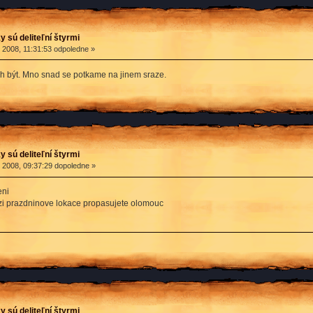
y sú deliteľní štyrmi
2008, 11:31:53 odpoledne »
h být. Mno snad se potkame na jinem sraze.
y sú deliteľní štyrmi
2008, 09:37:29 dopoledne »
eni
zi prazdninove lokace propasujete olomouc
y sú deliteľní štyrmi