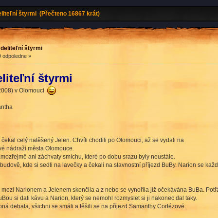
liteľní štyrmi (Přečteno 16867 krát)
deliteľní štyrmi
9 odpoledne »
liteľní štyrmi
7.2008) v Olomouci
antha
j čekal celý natěšený Jelen. Chvíli chodili po Olomouci, až se vydali na
vé nádraží města Olomouce.
mozřejmě ani záchvaty smíchu, které po dobu srazu byly neustále.
budově, kde si sedli na lavečky a čekali na slavnostní příjezd BuBy. Narion se každý
 mezi Narionem a Jelenem skončila a z nebe se vynořila již očekávána BuBa. Potřás
uBou si dali kávu a Narion, který se nemohl rozmyslet si ji nakonec dal taky.
pná debata, všichni se smáli a těšili se na příjezd Samanthy Cortézové.