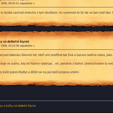
2008, 08:03:41 odpoledne »
 tu dostal zachvat smiechu s tym obuškom, no vyzeeralo to že ste sa tam mali fajn. 
y sú deliteľní štyrmi
2008, 03:16:38 odpoledne »
t pod taktovku šikovné lidi, kteří umí sestříhat tak živá a barvou laděná videa, jako 
luje ve scénu, kdy mi Narion vytahuje... eh, pendrek z kalhot. (mimochodem to neb
 kvůli poprsí BuBy) a těším se na její další projevy umění.
sy a kočky sú deliteľní štyrmi