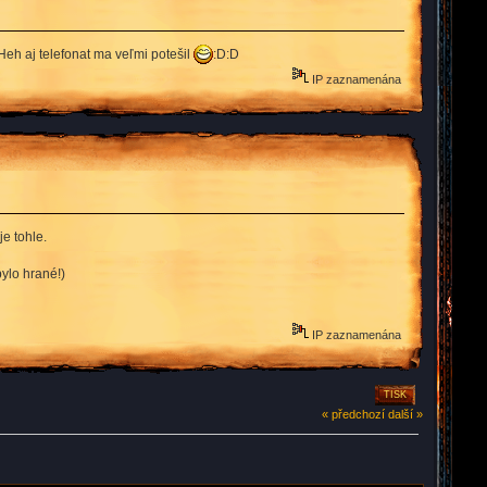
Heh aj telefonat ma veľmi potešil
:D:D
IP zaznamenána
je tohle.
ylo hrané!)
IP zaznamenána
TISK
« předchozí
další »