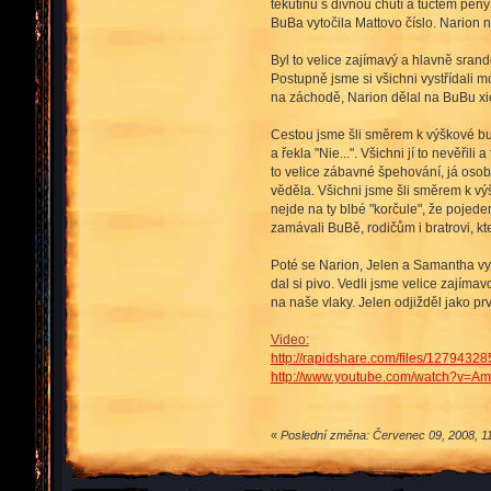
tekutinu s divnou chutí a tuctem pěny
BuBa vytočila Mattovo číslo. Narion n
Byl to velice zajímavý a hlavně sra
Postupně jsme si všichni vystřídali m
na záchodě, Narion dělal na BuBu xic
Cestou jsme šli směrem k výškové bud
a řekla "Nie...". Všichni jí to nevěřil
to velice zábavné špehování, já osob
věděla. Všichni jsme šli směrem k vý
nejde na ty blbé "korčule", že pojede
zamávali BuBě, rodičům i bratrovi, kte
Poté se Narion, Jelen a Samantha vyd
dal si pivo. Vedli jsme velice zajímav
na naše vlaky. Jelen odjižděl jako prv
Video:
http://rapidshare.com/files/12794
http://www.youtube.com/watch?v=A
«
Poslední změna: Červenec 09, 2008, 11