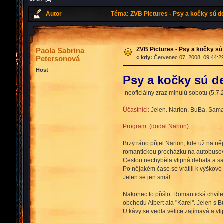
Autor
Téma: ZVB Pictures - Psy a kočky sú de
ZVB Pictures - Psy a kočky sú 
Paola Sabrina
Petersonová
«
kdy:
Červenec 07, 2008, 09:44:2
Host
Psy a kočky sú de
-neoficiálny zraz minulú sobotu (5.
Účastníci:
Jelen, Narion, BuBa, Sam
Program: (dodal Narion)
Brzy ráno přijel Narion, kde už na ně
romantickou procházku na autobuso
Cestou nechyběla vtipná debata a sa
Po nějakém čase se vrátili k výškové 
Jelen se jen smál.
Nakonec to přišlo. Romantická chvíle
obchodu Albert ala "Karel". Jelen s B
U kávy se vedla velice zajímavá a vti