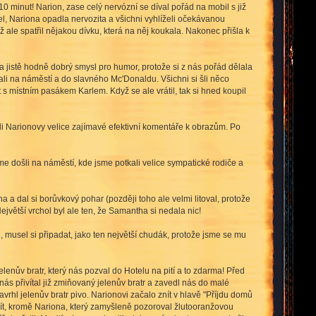
10 minut! Narion, zase celý nervózní se díval pořád na mobil s již
ijel, Nariona opadla nervozita a všichni vyhlíželi očekávanou
 ale spatřil nějakou dívku, která na něj koukala. Nakonec přišla k
 jistě hodně dobrý smysl pro humor, protože si z nás pořád dělala
dali na náměstí a do slavného Mc'Donaldu. Všichni si šli něco
s místním pasákem Karlem. Když se ale vrátil, tak si hned koupil
ali Narionovy velice zajímavé efektivní komentáře k obrazům. Po
jsme došli na náměstí, kde jsme potkali velice sympatické rodiče a
 a dal si borůvkový pohar (později toho ale velmi litoval, protože
ejvětší vrchol byl ale ten, že Samantha si nedala nic!
, musel si připadat, jako ten největší chudák, protože jsme se mu
lenův bratr, který nás pozval do Hotelu na pití a to zdarma! Před
nás přivítal již zmiňovaný jelenův bratr a zavedl nás do malé
rhl jelenův bratr pivo. Narionovi začalo znít v hlavě "Příjdu domů
 pít, kromě Nariona, který zamyšleně pozoroval žlutooranžovou