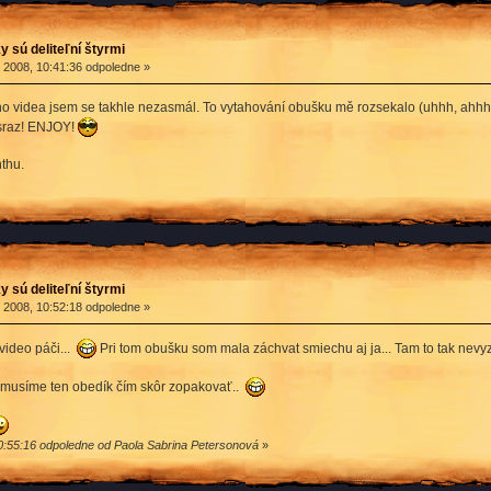
y sú deliteľní štyrmi
2008, 10:41:36 odpoledne »
o videa jsem se takhle nezasmál. To vytahování obušku mě rozsekalo (uhhh, ahhh, 
 sraz! ENJOY!
thu.
y sú deliteľní štyrmi
2008, 10:52:18 odpoledne »
video páči...
Pri tom obušku som mala záchvat smiechu aj ja... Tam to tak nevyz
, musíme ten obedík čím skôr zopakovať..
0:55:16 odpoledne od Paola Sabrina Petersonová
»