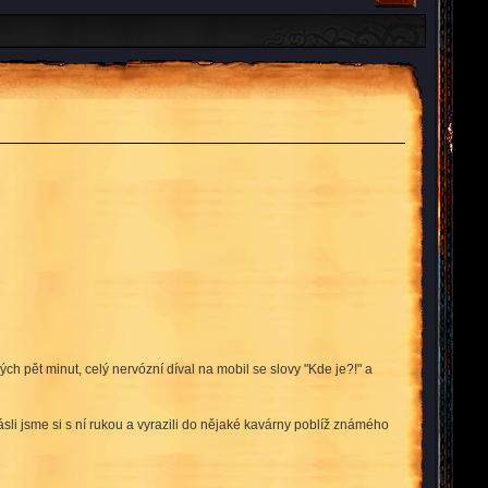
ch pět minut, celý nervózní díval na mobil se slovy "Kde je?!" a
li jsme si s ní rukou a vyrazili do nějaké kavárny poblíž známého