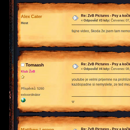
Re: ZvB Pictures - Psy a kočk
Alex Cater
«
Odpověď #3 kdy:
Červenec 07, 
Host
fajne video, škoda že jsem tam nemo
Re: ZvB Pictures - Psy a kočk
Tomaash
«
Odpověď #4 kdy:
Červenec 08, 
Klub ŽvB
youtube je velmi prijemne na prohliz
kazdopadne si nemyslete, ze ted me
Příspěvků: 5260
exkoordinátor
Ψ
Re: ZvB Pictures - Psy a kočk
Matthew Lergon