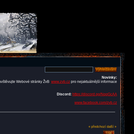
Novinky:
avštěvujte Webové stránky ŽvB
www.zvb.cz
pro nejaktuálnější informace
Discord:
https://discord.gg/NqqGcAA
www.facebook.com/zvb.cz
« předchozí
další »
TISK