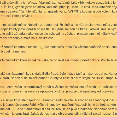
draží a čekali na její příjezd. Vlak měl samozřejmě, jako vždy nějaké zpozdění, a to 
lížil čas, vyrazili jsme na místo, kam měl přijet její vlak. Po chvíli vlak konečně př
em a zavolal "Támhle je!", Narion nasadil výraz "WTF?!" a koukal všude kolem, když
adostí, jsme ji přivítali.
 jsme si dali kofolu. Nesmím zapomenout, že slečna, co nás obsluhovala měla zcela
opití kofoly jsme vyrazili do města. Jeli jsme šalinou na tržnici, odkud jsme se vy
la to velká záhada, nakonec se ale schoval na záchod, protože tam měl nějaký kšeft 
třední hranolky a malá kola, delikatesa!
 již známé katedrále (kostelu?), kde jsme vešli dovnitř a všichni nadšeně poslouch
ili opět na náměstí.
to "šiltouka", které ho tak zaujalo, že ho říkal asi hodinu pořád dokola. Po chvíli 
ké (asi kavárny), kde si dala BuBa frapé, Jelen kávu (asi) a nakonec dal na Nariona
ou), Narion si dal taktéž pohár "Bounty" a zase si dal to stejné co BuBa - frapé. N
hu. Jelen začal jíst borůvkový pohár a všichni se začali totálně smát. Chudák Jelen
o vzal s humorem a začal se upravovat v okně, protože byl zapatlaný od borůvek.
k a šipky, když ale najednou Jelenovi někdo zavolal. Nakonec se z toho vyklubal Je
e krásnou červenou Fábii, všichni jsme byli nadšení. Vstoupili jsme do hotelu, kde 
 má dát. BuBa se Samanthou si dali Ice Tea, Jelen pivo a nakonec Narionovi sám nav
chvíli nám jelenův bratr Jakub donesl naše objednané pití a všichni začali nadšeně