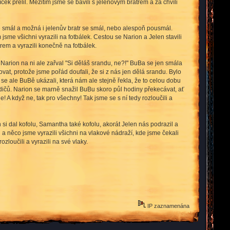
ek přelil. Mezitím jsme se bavili s jelenovým bratrem a za chvíli
 smál a možná i jelenův bratr se smál, nebo alespoň pousmál.
sme všichni vyrazili na fotbálek. Cestou se Narion a Jelen stavili
em a vyrazili konečně na fotbálek.
 Narion na ni ale zařval "Si děláš srandu, ne?!" BuBa se jen smála
edovat, protože jsme pořád doufali, že si z nás jen dělá srandu. Bylo
se ale BuBě ukázali, která nám ale stejně řekla, že to celou dobu
odičů. Narion se marně snažil BuBu skoro půl hodiny překecávat, ať
! A když ne, tak pro všechny! Tak jsme se s ní tedy rozloučili a
si dal kofolu, Samantha také kofolu, akorát Jelen nás podrazil a
u a něco jsme vyrazili všichni na vlakové nádraží, kde jsme čekali
zloučili a vyrazili na své vlaky.
IP zaznamenána