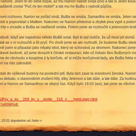
 nahoře. Jelen to do sebe kopal, až mu Narion nabídl svoje pivo a tak si Jelen kousíč
adšeně zvolal "Puč mi ten mobil!" a tak mu ho BuBa s radostí půjčila.
ndovní rozhovor, Narion se pořád smál, BuBa se smála, Samantha se smála, Jelen se
obil a popovídali s Mattem. Nakonec se Narion překonal a zbytek piva vypil a potom j
hty v zrcadle a BuBa se nadšeně smála. Potom jsme se rozloučili s jelenovým bratr
ově, když ale najednou někdo BuBě volal. Byli to její rodiče, že už musí jet domů.
i a tak se s ní rozloučili a šli pryč. Po chvíli jsme se ale rozhodli, že budeme BuBu sl
ně jsem si připadal jako nějaký idiot, který se schovává za stromem. Nakonec jsme 
škové budově, až jsme dorazili k čínské restauraci, kde už čekalo fáro BuByných r
me do obchodu a koupíme ji ty korčule, ať si může korčulovat tady, ale BuBa řekla ne
rí na nás zatroubili.
ali do výškové budovy na poslední pití. Byla tam zase ta srandovní ženská. Narion 
ou debatu, o slavnostním zrušení Alfy, díky Jelenovi a tak dále, a tak dále. Za hodin
ní a Narion se Samanthou ve stejný čas. Když bylo 19:03 (asi), tak jsme se všichni ro
3285/Psy_a_ko__269_ky_s__delite__318_n___tyrmi.mpg.html
m7e909PsrE
:25:01 dopoledne od Jelen
»