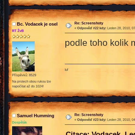
Re: Screenshoty
Bc. Vodacek je osel
«
Odpověď #22 kdy:
Leden 28, 2010, 07
RT ŽvB
podle toho kolik 
luf
Příspěvků: 8529
Na prstech obou rukou lze
napočítat až do 1024!
Re: Screenshoty
Samuel Humming
«
Odpověď #23 kdy:
Leden 28, 2010, 04
Dospělák
Citace: Vodacek Led