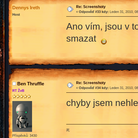
Re: Screenshoty
Dennys Ireth
«
Odpověď #33 kdy:
Leden 31, 2010, 08
Host
Ano vím, jsou v
smazat
Re: Screenshoty
Ben Thruffle
«
Odpověď #34 kdy:
Leden 31, 2010, 08
RT ŽvB
chyby jsem nehle
死
Příspěvků: 3430