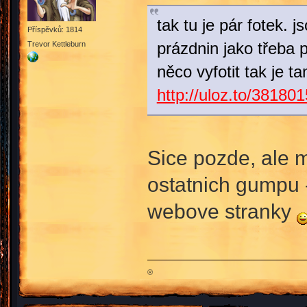
tak tu je pár fotek. j
Příspěvků: 1814
prázdnin jako třeba p
Trevor Kettleburn
něco vyfotit tak je 
http://uloz.to/381801
Sice pozde, ale m
ostatnich gumpu -
webove stranky
®