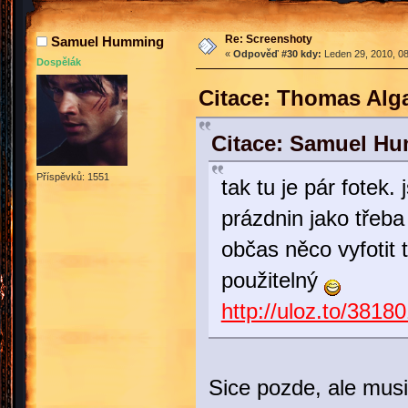
Re: Screenshoty
Samuel Humming
«
Odpověď #30 kdy:
Leden 29, 2010, 08
Dospělák
Citace: Thomas Alg
Citace: Samuel Hu
Příspěvků: 1551
tak tu je pár fotek.
prázdnin jako třeba
občas něco vyfotit 
použitelný
http://uloz.to/38180
Sice pozde, ale musi