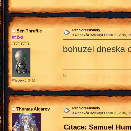
Re: Screenshoty
Ben Thruffle
«
Odpověď #28 kdy:
Leden 29, 2010, 07
RT ŽvB
bohuzel dneska 
死
Příspěvků: 3430
Re: Screenshoty
Thomas Algarov
«
Odpověď #29 kdy:
Leden 29, 2010, 08
Citace: Samuel Hum