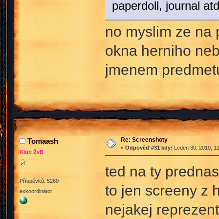
paperdoll, journal a
no myslim ze na p
okna herniho neb
jmenem predmetu 
Re: Screenshoty
Tomaash
«
Odpověď #31 kdy:
Leden 30, 2010, 12
Klub ŽvB
ted na ty predna
Příspěvků: 5260
to jen screeny z
exkoordinátor
nejakej reprezent