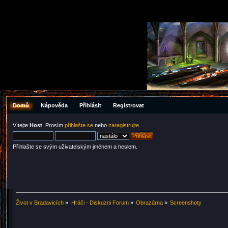
Domů
Nápověda
Přihlásit
Registrovat
Vítejte
Host
. Prosím
přihlašte se
nebo
zaregistrujte
.
Přihlašte se svým uživatelským jménem a heslem.
Život v Bradavicích
»
Hráči - Diskuzni Forum
»
Obrazárna
»
Screenshoty