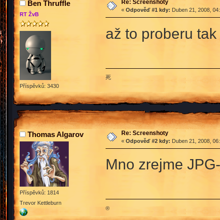
Re: Screenshoty
Ben Thruffle
«
Odpověď #1 kdy:
Duben 21, 2008, 04:
RT ŽvB
až to proberu tak
死
Příspěvků: 3430
Re: Screenshoty
Thomas Algarov
«
Odpověď #2 kdy:
Duben 21, 2008, 06:
Mno zrejme JPG-e
Příspěvků: 1814
Trevor Kettleburn
®