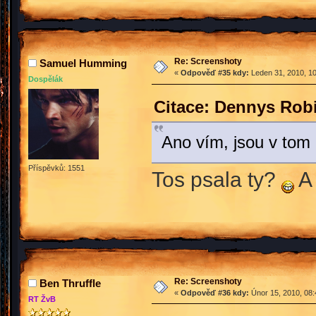
Re: Screenshoty
Samuel Humming
«
Odpověď #35 kdy:
Leden 31, 2010, 10
Dospělák
Citace: Dennys Robi
Ano vím, jsou v to
Příspěvků: 1551
Tos psala ty?
A 
Re: Screenshoty
Ben Thruffle
«
Odpověď #36 kdy:
Únor 15, 2010, 08:
RT ŽvB