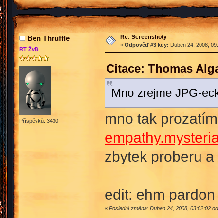
Re: Screenshoty
Ben Thruffle
«
Odpověď #3 kdy:
Duben 24, 2008, 09:
RT ŽvB
Citace: Thomas Alg
Mno zrejme JPG-ecko,
mno tak prozatí
Příspěvků: 3430
empathy.mysteria
zbytek proberu a 
edit: ehm pardon
«
Poslední změna: Duben 24, 2008, 03:02:02 od