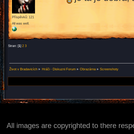
Příspěvků: 121
All was well.
Stran: [
1
]
2
3
Život v Bradavicích
»
Hráči - Diskuzni Forum
»
Obrazárna
»
Screenshoty
All images are copyrighted to there respe