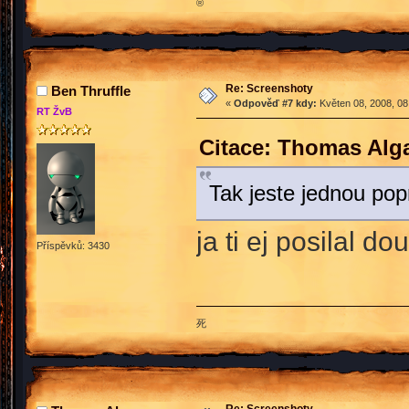
®
Re: Screenshoty
Ben Thruffle
«
Odpověď #7 kdy:
Květen 08, 2008, 08
RT ŽvB
Citace: Thomas Alg
Tak jeste jednou pop
ja ti ej posilal d
Příspěvků: 3430
死
Re: Screenshoty