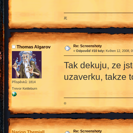
死
Re: Screenshoty
Thomas Algarov
«
Odpověď #10 kdy:
Květen 12, 2008, 0
Tak dekuju, ze jst
uzaverku, takze t
Příspěvků: 1814
Trevor Kettleburn
®
Re: Screenshoty
Narion Themiall