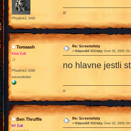
死
Příspěvků: 3430
Re: Screenshoty
Tomaash
«
Odpověď #13 kdy:
Únor 02, 2009, 02:
Klub ŽvB
no hlavne jestli s
Příspěvků: 5260
exkoordinátor
Ψ
Re: Screenshoty
Ben Thruffle
«
Odpověď #14 kdy:
Únor 02, 2009, 04:
RT ŽvB