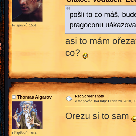
pošli to co máš, bud
pragoconu uákazov
Příspěvků: 1551
asi to mám ořezat
co?
Re: Screenshoty
Thomas Algarov
«
Odpověď #24 kdy:
Leden 28, 2010, 05
Orezu si to sam
Příspěvků: 1814