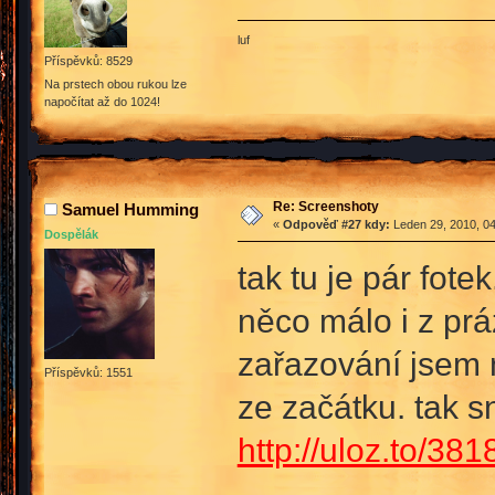
luf
Příspěvků: 8529
Na prstech obou rukou lze
napočítat až do 1024!
Re: Screenshoty
Samuel Humming
«
Odpověď #27 kdy:
Leden 29, 2010, 04
Dospělák
tak tu je pár fotek
něco málo i z prá
zařazování jsem n
Příspěvků: 1551
ze začátku. tak 
http://uloz.to/381