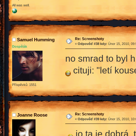
All was well.
Re: Screenshoty
Samuel Humming
«
Odpověď #38 kdy:
Únor 15, 2010, 09:
Dospělák
no smrad to byl h
cituji: "letí ko
Příspěvků: 1551
Re: Screenshoty
Joanne Roose
«
Odpověď #39 kdy:
Únor 15, 2010, 10:
jo ta je dobrá