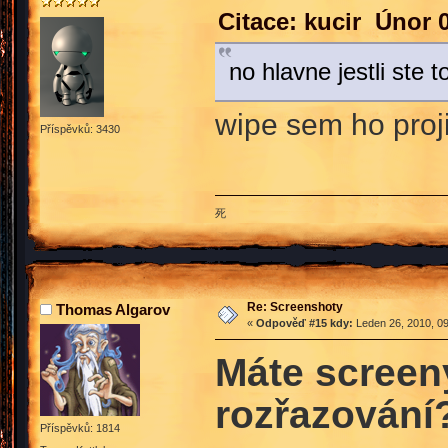
Citace: kucir Únor 
no hlavne jestli ste t
wipe sem ho proji
Příspěvků: 3430
死
Re: Screenshoty
Thomas Algarov
«
Odpověď #15 kdy:
Leden 26, 2010, 09
Máte screen
rozřazování?
Příspěvků: 1814