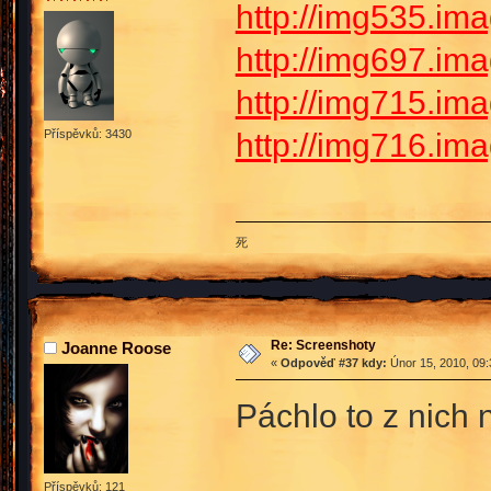
http://img535.im
http://img697.ima
http://img715.ima
http://img716.im
Příspěvků: 3430
死
Re: Screenshoty
Joanne Roose
«
Odpověď #37 kdy:
Únor 15, 2010, 09:
Páchlo to z nic
Příspěvků: 121