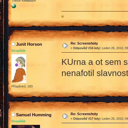
Trevor Kettleburn
®
Re: Screenshoty
Junit Horson
«
Odpověď #16 kdy:
Leden 26, 2010, 09
Dospělák
KUrna a ot sem s
nenafotil slavnos
Příspěvků: 183
Re: Screenshoty
Samuel Humming
«
Odpověď #17 kdy:
Leden 26, 2010, 04
Dospělák