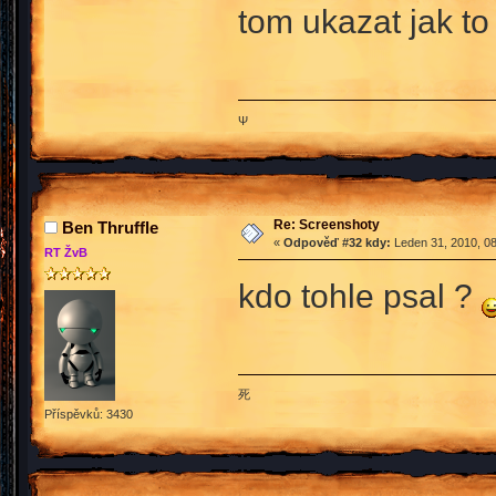
tom ukazat jak to
Ψ
Re: Screenshoty
Ben Thruffle
«
Odpověď #32 kdy:
Leden 31, 2010, 08
RT ŽvB
kdo tohle psal ?
死
Příspěvků: 3430