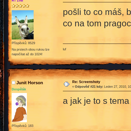
RT ŽvB
pošli to co máš, 
co na tom prago
Příspěvků: 8529
luf
Na prstech obou rukou lze
napočítat až do 1024!
Re: Screenshoty
Junit Horson
«
Odpověď #21 kdy:
Leden 27, 2010, 10
Dospělák
a jak je to s tem
Příspěvků: 183