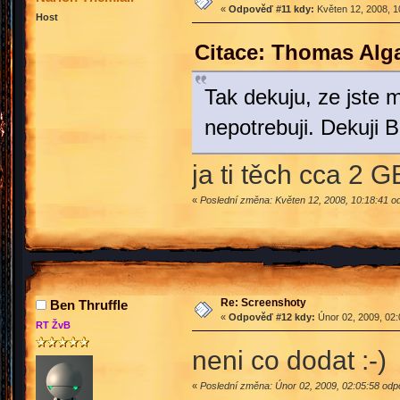
«
Odpověď #11 kdy:
Květen 12, 2008, 1
Host
Citace: Thomas Alg
Tak dekuju, ze jste m
nepotrebuji. Dekuji 
ja ti těch cca 2 
«
Poslední změna: Květen 12, 2008, 10:18:41 o
Re: Screenshoty
Ben Thruffle
«
Odpověď #12 kdy:
Únor 02, 2009, 02:
RT ŽvB
neni co dodat :-)
«
Poslední změna: Únor 02, 2009, 02:05:58 odpo