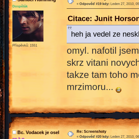
«
Odpověď #19 kdy:
Leden 27, 2010, 05
Dospělák
Citace: Junit Horso
heh ja vedel ze ne
Příspěvků: 1551
omyl. nafotil jse
skrz vitani novych
takze tam toho mo
mrzimoru...
Re: Screenshoty
Bc. Vodacek je osel
«
Odpověď #20 kdy:
Leden 27, 2010, 06