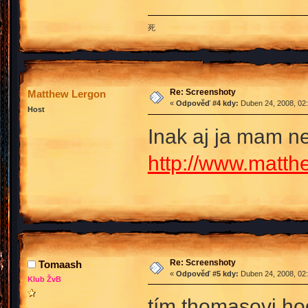
死
Re: Screenshoty
Matthew Lergon
«
Odpověď #4 kdy:
Duben 24, 2008, 02:
Host
Inak aj ja mam ne
http://www.matth
Re: Screenshoty
Tomaash
«
Odpověď #5 kdy:
Duben 24, 2008, 02:
Klub ŽvB
tím thomasovi ho