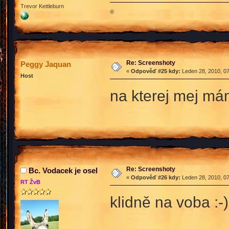
Trevor Kettleburn
®
Re: Screenshoty
Peggy Jaquan
«
Odpověď #25 kdy:
Leden 28, 2010, 07
Host
na kterej mej mám
Re: Screenshoty
Bc. Vodacek je osel
«
Odpověď #26 kdy:
Leden 28, 2010, 07
RT ŽvB
klidně na voba :-)