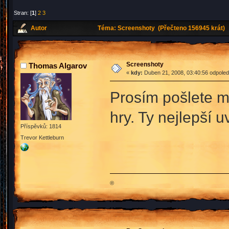
Stran: [
1
]
2
3
Autor
Téma: Screenshoty (Přečteno 156945 krát)
Screenshoty
Thomas Algarov
«
kdy:
Duben 21, 2008, 03:40:56 odpoled
Prosím pošlete m
hry. Ty nejlepší
Příspěvků: 1814
Trevor Kettleburn
®