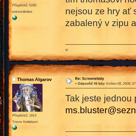
Příspěvků: 5260
nejsou ze hry ať 
exkoordinátor
zabalený v zipu 
Ψ
Re: Screenshoty
Thomas Algarov
«
Odpověď #6 kdy:
Květen 08, 2008, 07
Tak jeste jednou
ms.bluster@sez
Příspěvků: 1814
Trevor Kettleburn