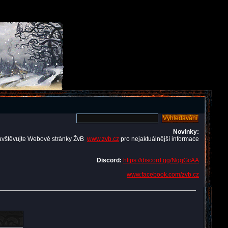
Novinky:
avštěvujte Webové stránky ŽvB
www.zvb.cz
pro nejaktuálnější informace
Discord:
https://discord.gg/NqqGcAA
www.facebook.com/zvb.cz