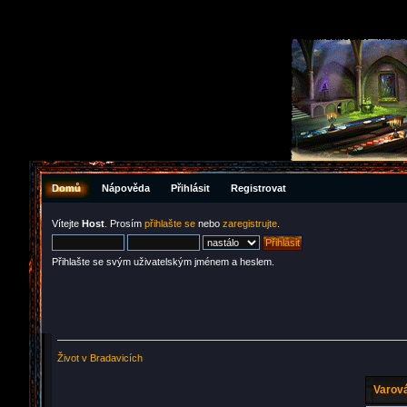
Domů
Nápověda
Přihlásit
Registrovat
Vítejte
Host
. Prosím
přihlašte se
nebo
zaregistrujte
.
Přihlašte se svým uživatelským jménem a heslem.
Život v Bradavicích
Varová