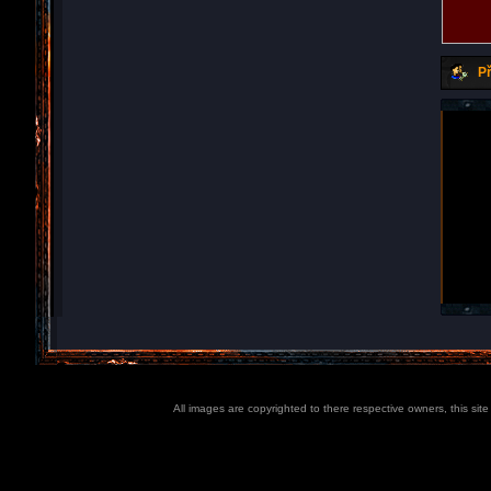
Př
All images are copyrighted to there respective owners, this sit