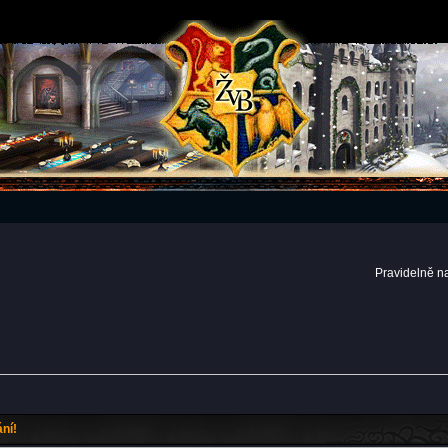
Pravidelně n
ní!