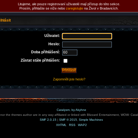
Litujeme, ale pouze registrovaní uživatelé mají přístup do této sekce.
Prosím, přihlašte se níže nebo
zaregistujte
na Život v Bradavicích.
ihlásit
Uživatel:
Heslo:
Doba přihlášení:
Zůstat stále přihlášen:
Zapomněli jste heslo?
Catalysm, by Akyhne
e nor the themes author are in any way affiliated or linked with Blizzard Entertainment, WOW: Cata
SMF 2.0.15
|
SMF © 2015
,
Simple Machines
XHTML
RSS
WAP2