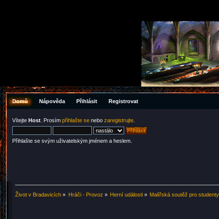
Domů
Nápověda
Přihlásit
Registrovat
Vítejte
Host
. Prosím
přihlašte se
nebo
zaregistrujte
.
Přihlašte se svým uživatelským jménem a heslem.
Život v Bradavicích
»
Hráči - Provoz
»
Herní události
»
Malířská soutěž pro student