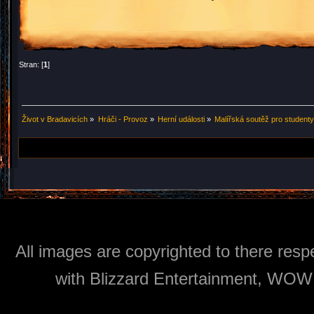
Stran: [
1
]
Život v Bradavicích
»
Hráči - Provoz
»
Herní události
»
Malířská soutěž pro student
All images are copyrighted to there respe
with Blizzard Entertainment, WOW: 