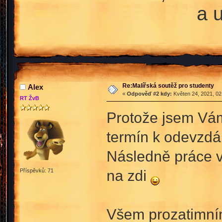
a 
Re:Malířská soutěž pro studenty
Аlex
«
Odpověď #2 kdy:
Květen 24, 2021, 02
RT ŽvB
Protože jsem Vám
termín k odevzdá
Následně práce v
na zdi
Příspěvků: 71
Všem prozatimní