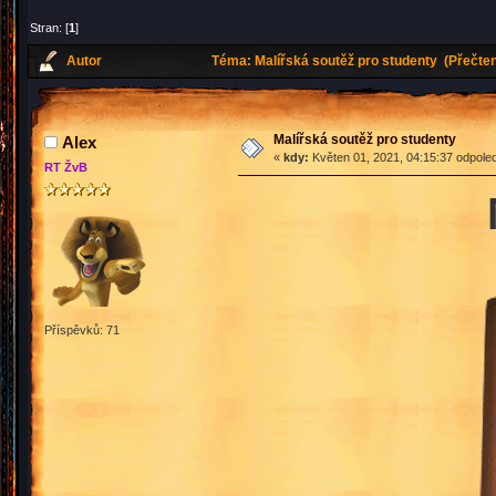
Stran: [
1
]
Autor
Téma: Malířská soutěž pro studenty (Přečten
Malířská soutěž pro studenty
Аlex
«
kdy:
Květen 01, 2021, 04:15:37 odpole
RT ŽvB
Příspěvků: 71