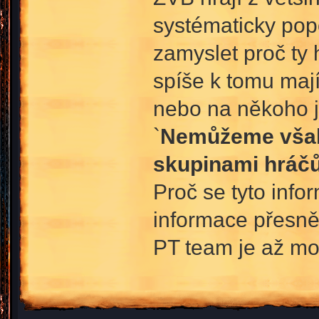
systématicky pop
zamyslet proč ty
spíše k tomu mají
nebo na někoho 
`
Nemůžeme však 
skupinami hráč
Proč se tyto info
informace přesněj
PT team je až moc