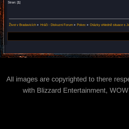
Stran: [
1
]
Život v Bradavicích
»
Hráči - Diskuzni Forum
»
Pokec
»
Otázky ohledně situace s J
All images are copyrighted to there respe
with Blizzard Entertainment, WOW: 