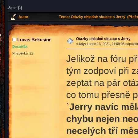
Stran: [
1
]
Autor
Téma: Otázky ohledně situace s Jerry (Přečt
Otázky ohledně situace s Jerry
Lucas Bekusior
«
kdy:
Leden 13, 2021, 11:09:08 odpoled
Dospělák
Příspěvků: 22
Jelikož na fóru p
tým zodpoví při 
zeptat na pár otá
co tomu přesně p
`
Jerry navíc měl
chybu nejen neo
necelých tří měs