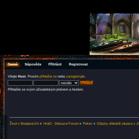
Domů
Nápověda
Přihlásit
Registrovat
Vítejte
Host
. Prosím
přihlašte se
nebo
zaregistrujte
.
Přihlašte se svým uživatelským jménem a heslem.
Život v Bradavicích
»
Hráči - Diskuzni Forum
»
Pokec
»
Otázky ohledně situace s J