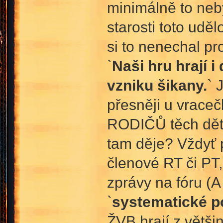
minimálně to neby
starosti toto udě
si to nenechal pr
`
Naši hru hrají i
vzniku šikany.
` 
přesněji u vraceč
RODIČŮ těch dětí 
tam děje? Vždyť p
členové RT či PT
zprávy na fóru (
`
systematické p
ŽVB hrají z větši