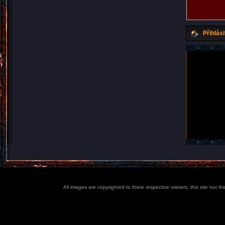
Přihlási
All images are copyrighted to there respective owners, this site nor t