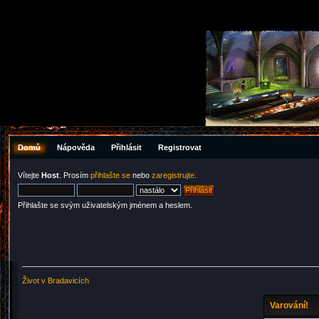
Domů
Nápověda
Přihlásit
Registrovat
Vítejte
Host
. Prosím
přihlašte se
nebo
zaregistrujte
.
Přihlašte se svým uživatelským jménem a heslem.
Život v Bradavicích
Varování!