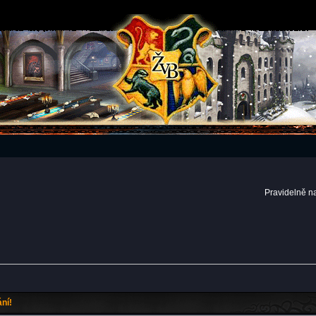
Pravidelně n
ní!