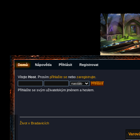
Domů
Nápověda
Přihlásit
Registrovat
Vítejte
Host
. Prosím
přihlašte se
nebo
zaregistrujte
.
Přihlašte se svým uživatelským jménem a heslem.
Život v Bradavicích
Varová