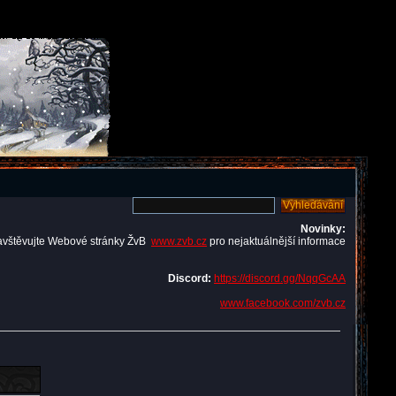
Novinky:
avštěvujte Webové stránky ŽvB
www.zvb.cz
pro nejaktuálnější informace
Discord:
https://discord.gg/NqqGcAA
www.facebook.com/zvb.cz