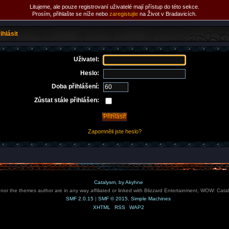
Litujeme, ale pouze registrovaní uživatelé mají přístup do této sekce.
Prosím, přihlašte se níže nebo
zaregistujte
na Život v Bradavicích.
ihlásit
Uživatel:
Heslo:
Doba přihlášení:
Zůstat stále přihlášen:
Zapomněli jste heslo?
Catalysm, by Akyhne
e nor the themes author are in any way affiliated or linked with Blizzard Entertainment, WOW: Cata
SMF 2.0.15
|
SMF © 2015
,
Simple Machines
XHTML
RSS
WAP2