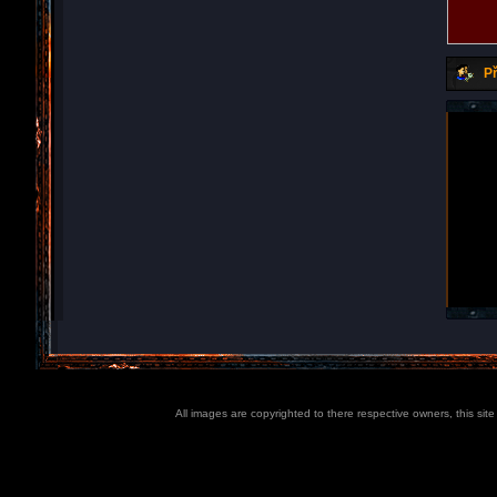
Př
All images are copyrighted to there respective owners, this sit