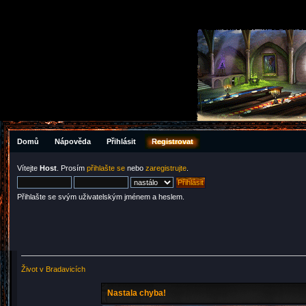
Domů
Nápověda
Přihlásit
Registrovat
Vítejte
Host
. Prosím
přihlašte se
nebo
zaregistrujte
.
Přihlašte se svým uživatelským jménem a heslem.
Život v Bradavicích
Nastala chyba!