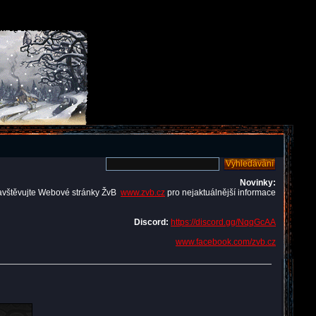
Novinky:
avštěvujte Webové stránky ŽvB
www.zvb.cz
pro nejaktuálnější informace
Discord:
https://discord.gg/NqqGcAA
www.facebook.com/zvb.cz