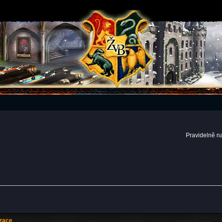
Pravidelně n
izace