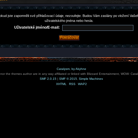
okud jste zapomněli své přihlašovací údaje, nezoufejte. Budou Vám zaslány po vložení Vaše
uživatelského jména nebo hesla.
Uživatelské jméno/E-mail:
Catalysm, by Akyhne
e nor the themes author are in any way affiliated or linked with Blizzard Entertainment, WOW: Cata
SMF 2.0.15
|
SMF © 2015
,
Simple Machines
XHTML
RSS
WAP2