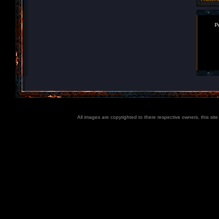
P
All images are copyrighted to there respective owners, this sit