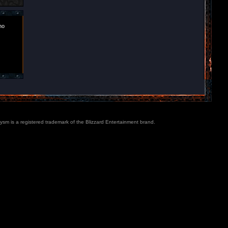
ho
lysm is a registered trademark of the Blizzard Entertainment brand.