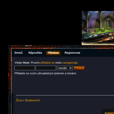
Domů
Nápověda
Přihlásit
Registrovat
Vítejte
Host
. Prosím
přihlašte se
nebo
zaregistrujte
.
Přihlašte se svým uživatelským jménem a heslem.
Život v Bradavicích
Autor