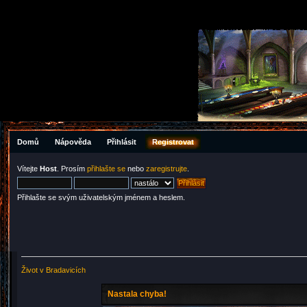
Domů
Nápověda
Přihlásit
Registrovat
Vítejte
Host
. Prosím
přihlašte se
nebo
zaregistrujte
.
Přihlašte se svým uživatelským jménem a heslem.
Život v Bradavicích
Nastala chyba!