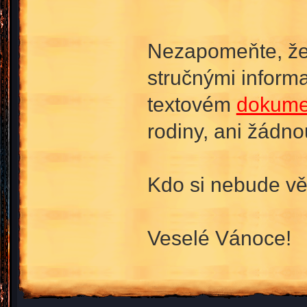
Nezapomeňte, že 
stručnými informa
textovém
dokume
rodiny, ani žádno
Kdo si nebude věd
Veselé Vánoce!