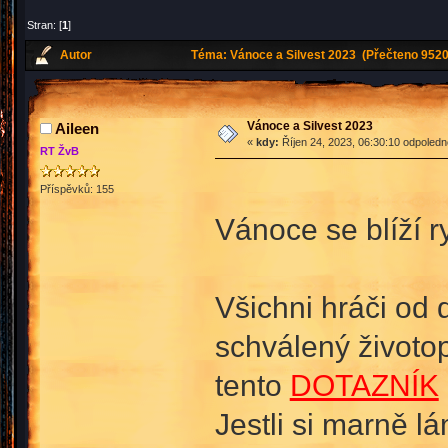
Stran: [
1
]
Autor
Téma: Vánoce a Silvest 2023 (Přečteno 9520
Vánoce a Silvest 2023
Aileen
«
kdy:
Říjen 24, 2023, 06:30:10 odpoledn
RT ŽvB
Příspěvků: 155
Vánoce se blíží r
Všichni hráči od 
schválený životopi
tento
DOTAZNÍK
Jestli si marně l