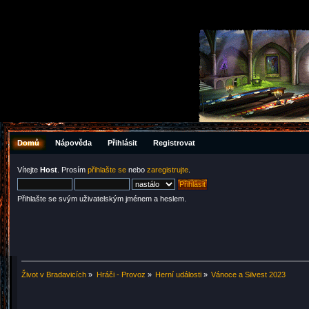
Domů
Nápověda
Přihlásit
Registrovat
Vítejte
Host
. Prosím
přihlašte se
nebo
zaregistrujte
.
Přihlašte se svým uživatelským jménem a heslem.
Život v Bradavicích
»
Hráči - Provoz
»
Herní události
»
Vánoce a Silvest 2023