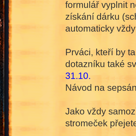
formulář vyplnit 
získání dárku (sc
automaticky vždy
Prváci, kteří by 
dotazníku také sv
31.10.
Návod na sepsání
Jako vždy samozře
stromeček přejete