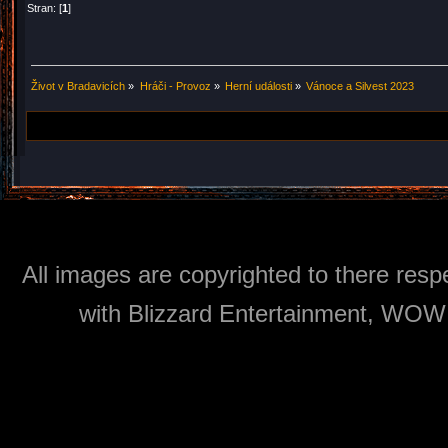
Stran: [
1
]
Život v Bradavicích
»
Hráči - Provoz
»
Herní události
»
Vánoce a Silvest 2023
All images are copyrighted to there respe
with Blizzard Entertainment, WOW: 