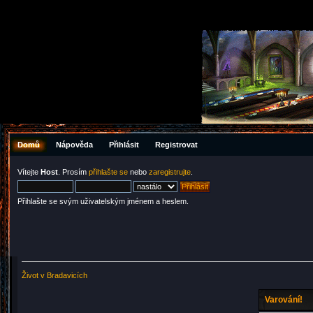
Domů
Nápověda
Přihlásit
Registrovat
Vítejte
Host
. Prosím
přihlašte se
nebo
zaregistrujte
.
Přihlašte se svým uživatelským jménem a heslem.
Život v Bradavicích
Varování!