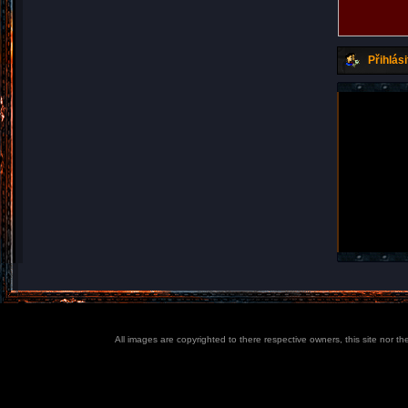
Přihlási
All images are copyrighted to there respective owners, this site nor t