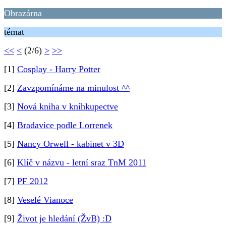
Obrazárna
témat
<<
<
(2/6)
>
>>
[1]
Cosplay - Harry Potter
[2]
Zavzpomínáme na minulost ^^
[3]
Nová kniha v kníhkupectve
[4]
Bradavice podle Lorrenek
[5]
Nancy Orwell - kabinet v 3D
[6]
Klíč v názvu - letní sraz TnM 2011
[7]
PF 2012
[8]
Veselé Vianoce
[9]
Život je hledání (ŽvB) :D