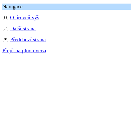
Navigace
[0]
O úroveň výš
[#]
Další strana
[*]
Předchozí strana
Přejít na plnou verzi