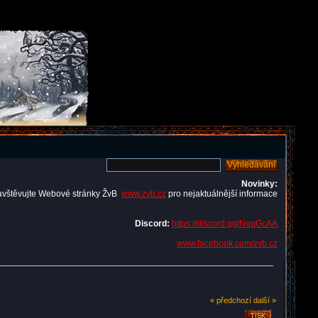
Novinky:
avštěvujte Webové stránky ŽvB
www.zvb.cz
pro nejaktuálnější informace
Discord:
https://discord.gg/NqqGcAA
www.facebook.com/zvb.cz
« předchozí
další »
TISK