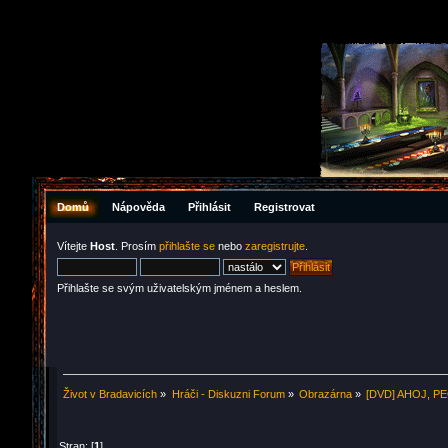
Domů
Nápověda
Přihlásit
Registrovat
Vítejte
Host
. Prosím
přihlašte se
nebo
zaregistrujte
.
Přihlašte se svým uživatelským jménem a heslem.
Život v Bradavicích
»
Hráči - Diskuzni Forum
»
Obrazárna
»
[DVD] AHOJ, PEG
Stran: [
1
]