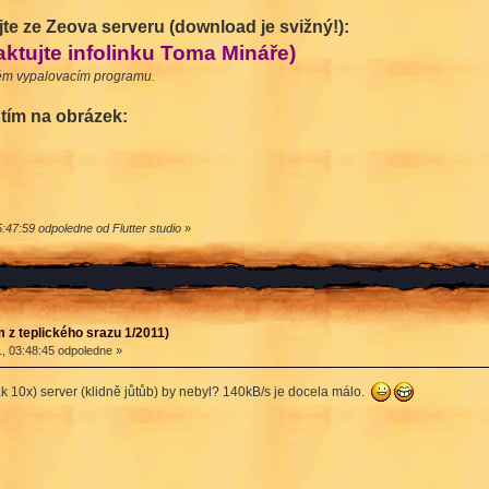
 ze Zeova serveru (download je svižný!):
tujte infolinku Toma Mináře)
vém vypalovacím programu.
utím na obrázek:
47:59 odpoledne od Flutter studio
»
 z teplického srazu 1/2011)
, 03:48:45 odpoledne »
 tak 10x) server (klidně jůtůb) by nebyl? 140kB/s je docela málo.