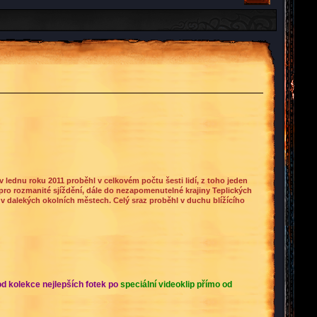
v lednu roku 2011 proběhl v celkovém počtu šesti lidí, z toho jeden
 pro rozmanité sjíždění, dále do nezapomenutelné krajiny Teplických
 v dalekých okolních městech. Celý sraz proběhl v duchu blížícího
od kolekce nejlepších fotek po
speciální videoklip přímo od