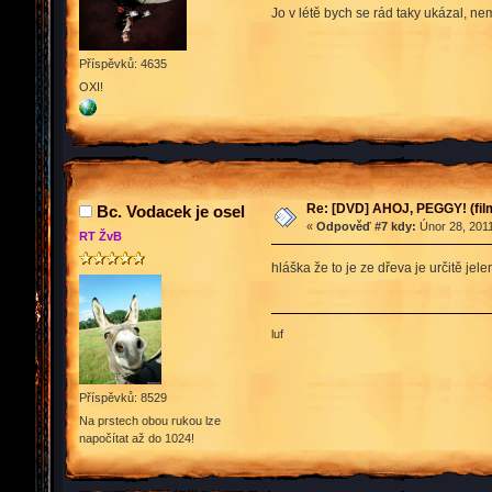
Jo v létě bych se rád taky ukázal, 
Příspěvků: 4635
OXI!
Re: [DVD] AHOJ, PEGGY! (film
Bc. Vodacek je osel
«
Odpověď #7 kdy:
Únor 28, 2011
RT ŽvB
hláška že to je ze dřeva je určitě j
luf
Příspěvků: 8529
Na prstech obou rukou lze
napočítat až do 1024!