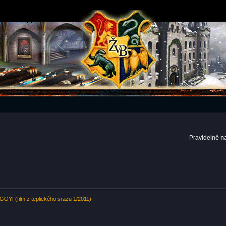
Pravidelně n
GY! (film z teplického srazu 1/2011)