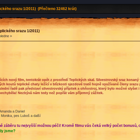
ckého srazu 1/2011) (Přečteno 32462 krát)
plického srazu 1/2011)
oledne »
cích nový film, tentokrát opět z prostředí Teplických skal. Silvestrovský sraz konaný 
h koutů teplické chaty ležící v blízkosti sjezdové tratě hojně využívané členy srazu
ední řadě pak představí silvestrovský přípitek a ohňostroj, který bylo možné slyšet i
nechyběla! Nezbývá nám tedy než popřát vám příjemný zážitek.
Amanda a Daniel
, Monika, pes Luboš a další
ině záběru tu nejvyšší možnou péči! Kromě filmu vás čeká velký počet bonusů, 
dy jsme?