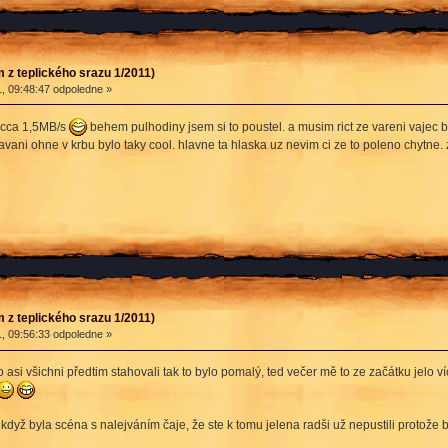
 z teplického srazu 1/2011)
, 09:48:47 odpoledne »
o cca 1,5MB/s
behem pulhodiny jsem si to poustel. a musim rict ze vareni vajec b
vani ohne v krbu bylo taky cool. hlavne ta hlaska uz nevim ci ze to poleno chytne.
 z teplického srazu 1/2011)
, 09:56:33 odpoledne »
o asi všichni předtim stahovali tak to bylo pomalý, ted večer mě to ze začátku jelo 
al když byla scéna s nalejváním čaje, že ste k tomu jelena radši už nepustili protože