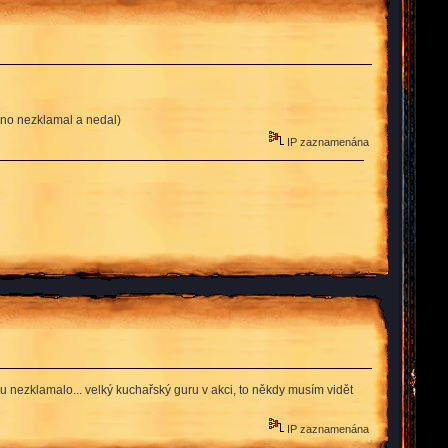
idno nezklamal a nedal)
IP zaznamenána
ku nezklamalo... velký kuchařský guru v akci, to někdy musím vidět
IP zaznamenána