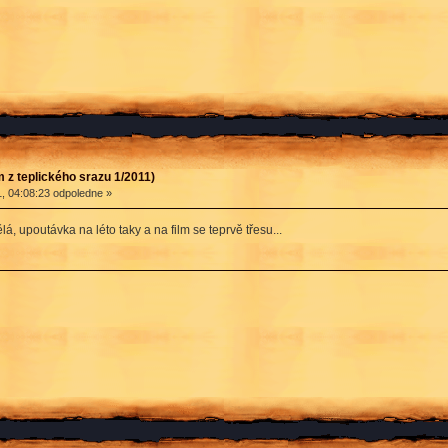
 z teplického srazu 1/2011)
, 04:08:23 odpoledne »
ělá, upoutávka na léto taky a na film se teprvě třesu...