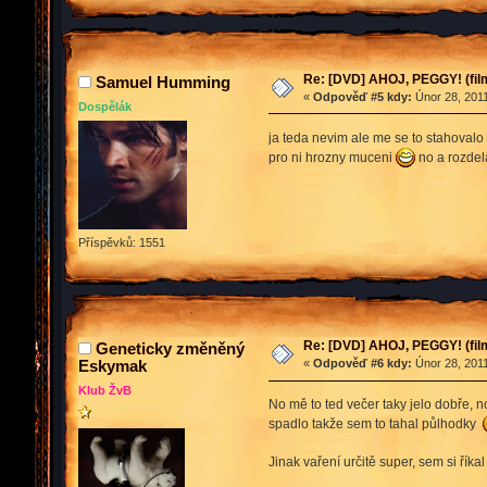
Re: [DVD] AHOJ, PEGGY! (film
Samuel Humming
«
Odpověď #5 kdy:
Únor 28, 2011
Dospělák
ja teda nevim ale me se to stahoval
pro ni hrozny muceni
no a rozdela
Příspěvků: 1551
Re: [DVD] AHOJ, PEGGY! (film
Geneticky změněný
Eskymak
«
Odpověď #6 kdy:
Únor 28, 2011
Klub ŽvB
No mě to ted večer taky jelo dobře, n
spadlo takže sem to tahal půlhodky
Jinak vaření určitě super, sem si řík