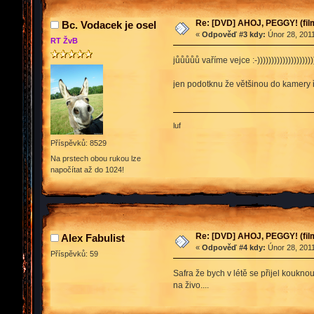
Re: [DVD] AHOJ, PEGGY! (film
Bc. Vodacek je osel
«
Odpověď #3 kdy:
Únor 28, 2011
RT ŽvB
jůůůůů vaříme vejce :-)))))))))))))))))))))))
jen podotknu že většinou do kamery ří
luf
Příspěvků: 8529
Na prstech obou rukou lze
napočítat až do 1024!
Re: [DVD] AHOJ, PEGGY! (film
Alex Fabulist
«
Odpověď #4 kdy:
Únor 28, 2011
Příspěvků: 59
Safra že bych v létě se přijel koukno
na živo....