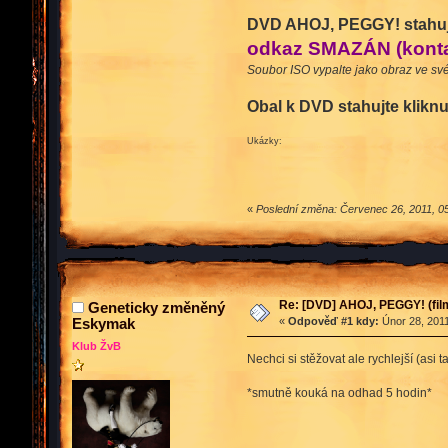
DVD AHOJ, PEGGY! stahujte
odkaz SMAZÁN (kontak
Soubor ISO vypalte jako obraz ve s
Obal k DVD stahujte klikn
Ukázky:
«
Poslední změna: Červenec 26, 2011, 05:
Re: [DVD] AHOJ, PEGGY! (film
Geneticky změněný
Eskymak
«
Odpověď #1 kdy:
Únor 28, 2011
Klub ŽvB
Nechci si stěžovat ale rychlejší (asi
*smutně kouká na odhad 5 hodin*