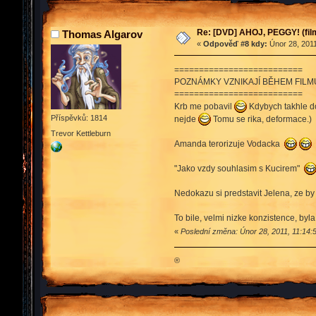
Re: [DVD] AHOJ, PEGGY! (film
Thomas Algarov
«
Odpověď #8 kdy:
Únor 28, 2011
==========================
POZNÁMKY VZNIKAJÍ BĚHEM FILM
==========================
Krb me pobavil
Kdybych takhle do
Příspěvků: 1814
nejde
Tomu se rika, deformace.)
Trevor Kettleburn
Amanda terorizuje Vodacka
"Jako vzdy souhlasim s Kucirem"
Nedokazu si predstavit Jelena, ze by
To bile, velmi nizke konzistence, byl
«
Poslední změna: Únor 28, 2011, 11:14
®