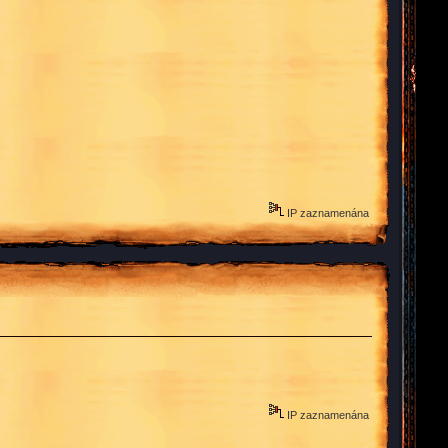
IP zaznamenána
IP zaznamenána