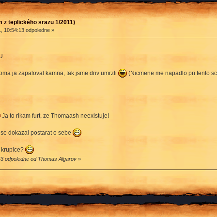
 z teplického srazu 1/2011)
, 10:54:13 odpoledne »
U
ma ja zapaloval kamna, tak jsme driv umrzli
(Nicmene me napadlo pri tento scen
Ja to rikam furt, ze Thomaash neexistuje!
 se dokazal postarat o sebe
a krupice?
:53 odpoledne od Thomas Algarov
»