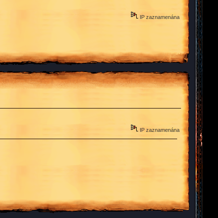
IP zaznamenána
IP zaznamenána