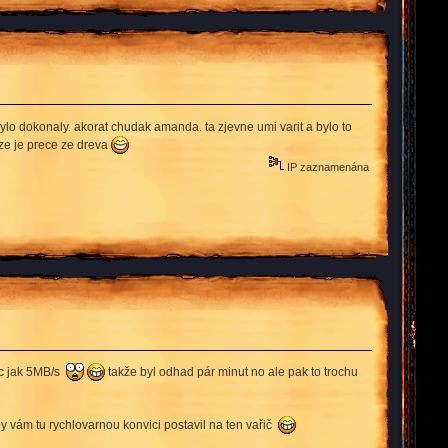
ylo dokonaly. akorat chudak amanda. ta zjevne umi varit a bylo to
 ze je prece ze dreva
IP zaznamenána
víc jak 5MB/s
takže byl odhad pár minut no ale pak to trochu
 by vám tu rychlovarnou konvici postavil na ten vařič