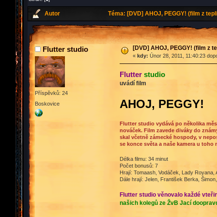
Autor
Téma: [DVD] AHOJ, PEGGY! (film z tepli
[DVD] AHOJ, PEGGY! (film z te
Flutter studio
«
kdy:
Únor 28, 2011, 11:40:23 dop
Flutter
studio
uvádí film
Příspěvků: 24
AHOJ, PEGGY!
Boskovice
Flutter studio vydává po několika měsí
nováček. Film zavede diváky do známýc
skal včetně zámecké hospody, v neposl
se konce světa a naše kamera u toho 
Délka filmu: 34 minut
Počet bonusů: 7
Hrají: Tomaash, Vodáček, Lady Royana, 
Dále hrají: Jelen, František Berka, Šimon
Flutter studio věnovalo každé vteř
našich kolegů ze ŽvB Jací dooprav