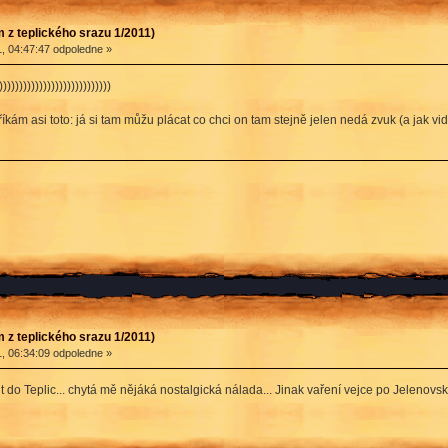
 z teplického srazu 1/2011)
, 04:47:47 odpoledne »
)))))))))))))))))))))))))
kám asi toto: já si tam můžu plácat co chci on tam stejně jelen nedá zvuk (a jak v
 z teplického srazu 1/2011)
, 06:34:09 odpoledne »
ut do Teplic... chytá mě nějáká nostalgická nálada... Jinak vaření vejce po Jelenovs