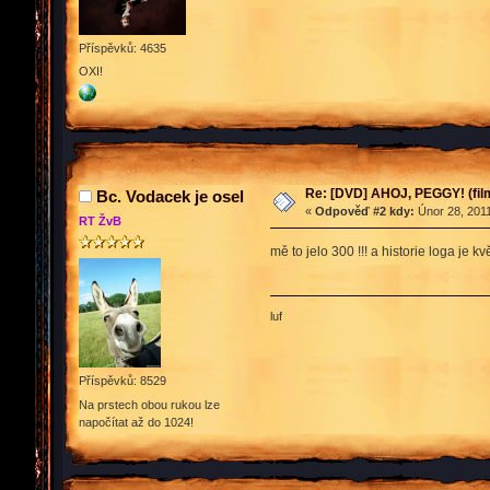
Příspěvků: 4635
OXI!
Re: [DVD] AHOJ, PEGGY! (film
Bc. Vodacek je osel
«
Odpověď #2 kdy:
Únor 28, 2011
RT ŽvB
mě to jelo 300 !!! a historie loga je kv
luf
Příspěvků: 8529
Na prstech obou rukou lze
napočítat až do 1024!