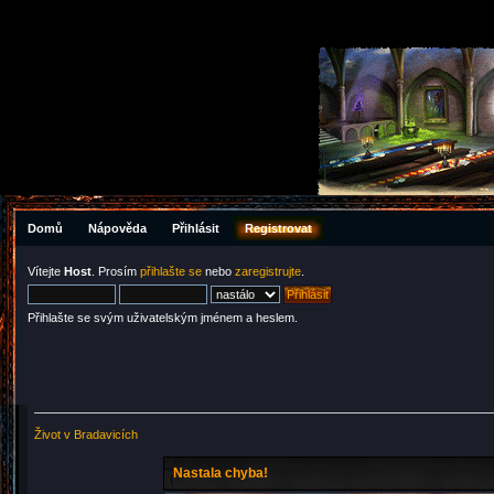
Domů
Nápověda
Přihlásit
Registrovat
Vítejte
Host
. Prosím
přihlašte se
nebo
zaregistrujte
.
Přihlašte se svým uživatelským jménem a heslem.
Život v Bradavicích
Nastala chyba!