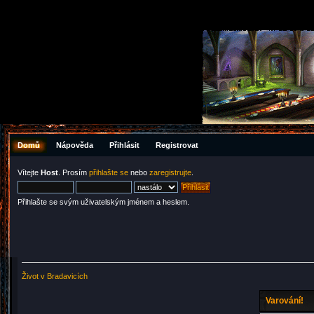
Domů
Nápověda
Přihlásit
Registrovat
Vítejte
Host
. Prosím
přihlašte se
nebo
zaregistrujte
.
Přihlašte se svým uživatelským jménem a heslem.
Život v Bradavicích
Varování!