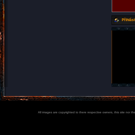
Přihlási
All images are copyrighted to there respective owners, this site nor t