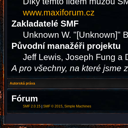
Díky těmto lidem můžou SMF
www.maxiforum.cz
Zakladatelé SMF
Unknown W. "[Unknown]" B
Původní manažéři projektu
Jeff Lewis, Joseph Fung a
A pro všechny, na které jsme
Autorská práva
Fórum
SMF 2.0.15
|
SMF © 2015
,
Simple Machines