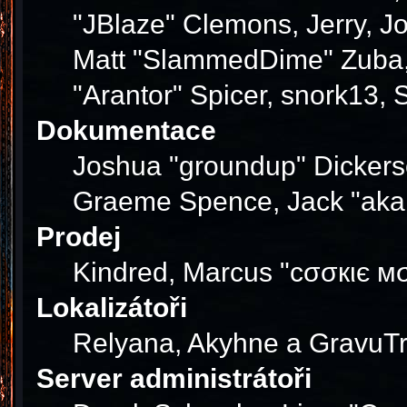
"JBlaze" Clemons, Jerry, J
Matt "SlammedDime" Zuba, 
"Arantor" Spicer, snork13,
Dokumentace
Joshua "groundup" Dickerson
Graeme Spence, Jack "akab
Prodej
Kindred, Marcus "cσσкιє мσ
Lokalizátoři
Relyana, Akyhne a GravuT
Server administrátoři