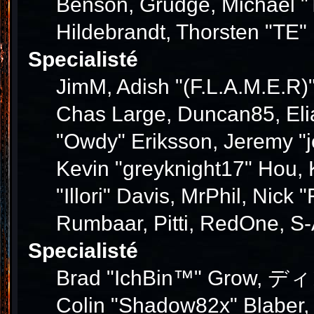
Benson, Grudge, Michael "T
Hildebrandt, Thorsten "TE" 
Specialisté
JimM, Adish "(F.L.A.M.E.R)"
Chas Large, Duncan85, Elia
"Owdy" Eriksson, Jeremy "j
Kevin "greyknight17" Hou, K
"Illori" Davis, MrPhil, Nick
Rumbaar, Pitti, RedOne, S
Specialisté
Brad "IchBin™" Grow, ディン1
Colin "Shadow82x" Blaber,