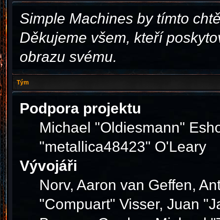
Simple Machines by tímto cht
Děkujeme všem, kteří poskytov
obrazu svému.
Tým
Podpora projektu
Michael "Oldiesmann" Esho
"metallica48423" O'Leary
Vývojáři
Norv, Aaron van Geffen, Ant
"Compuart" Visser, Juan "