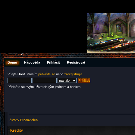
Domů
Nápověda
Přihlásit
Registrovat
Vítejte
Host
. Prosím
přihlašte se
nebo
zaregistrujte
.
Přihlašte se svým uživatelským jménem a heslem.
Život v Bradavicích
Kredity