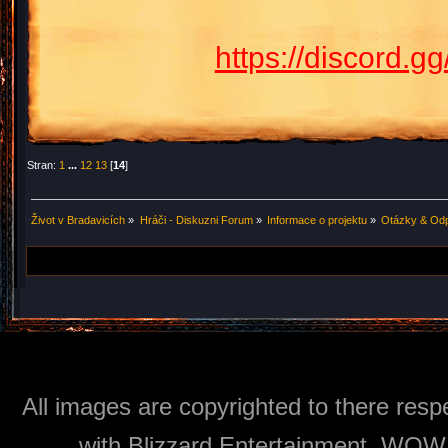
https://discord.
Stran:
1
...
12
13
[
14
]
Život v Bradavicích
»
Hráči - Diskuzni Forum
»
Informace o projektu
»
Otázky & Od
All images are copyrighted to there respe
with Blizzard Entertainment, WOW: 