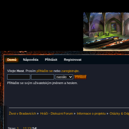
Domů
Nápověda
Přihlásit
Registrovat
Vítejte
Host
. Prosím
přihlašte se
nebo
zaregistrujte
.
Přihlašte se svým uživatelským jménem a heslem.
Život v Bradavicích
»
Hráči - Diskuzni Forum
»
Informace o projektu
»
Otázky & Od
Stran:
1
...
12
13
[
14
]