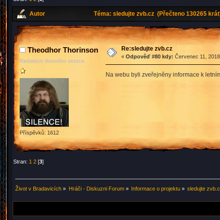
Autor
Téma: sledujte zvb.cz (Přečteno 130265 krát
Re:sledujte zvb.cz
Theodhor Thorinson
«
Odpověď #80 kdy:
Červenec 11, 2018,
Redaktor denniho vestce
Na webu byli zveřejněny informace k letn
Příspěvků: 1612
Stran:
1
2
[
3
]
Život v Bradavicích
»
Hráči - Diskuzni Forum
»
Informace o projektu
»
sledujte zvb.