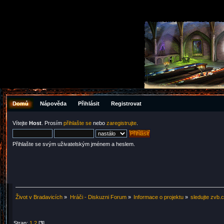
Domů
Nápověda
Přihlásit
Registrovat
Vítejte
Host
. Prosím
přihlašte se
nebo
zaregistrujte
.
Přihlašte se svým uživatelským jménem a heslem.
Život v Bradavicích
»
Hráči - Diskuzni Forum
»
Informace o projektu
»
sledujte zvb.
Stran:
1
2
[
3
]