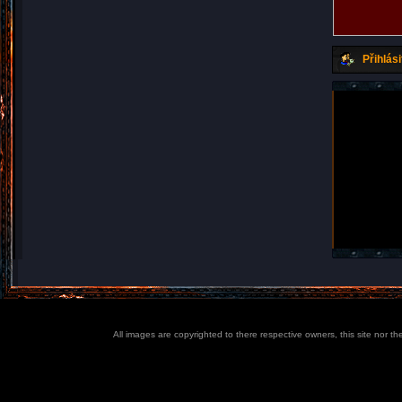
Přihlási
All images are copyrighted to there respective owners, this site nor t