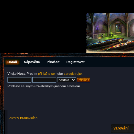
Domů
Nápověda
Přihlásit
Registrovat
Vítejte
Host
. Prosím
přihlašte se
nebo
zaregistrujte
.
Přihlašte se svým uživatelským jménem a heslem.
Život v Bradavicích
Varování!