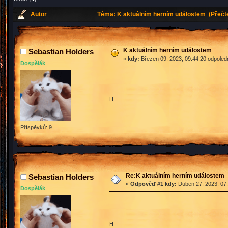
Autor
Téma: K aktuálním herním událostem (Přečte
K aktuálním herním událostem
Sebastian Holders
«
kdy:
Březen 09, 2023, 09:44:20 odpoled
Dospělák
H
Příspěvků: 9
Re:K aktuálním herním událostem
Sebastian Holders
«
Odpověď #1 kdy:
Duben 27, 2023, 07:
Dospělák
H