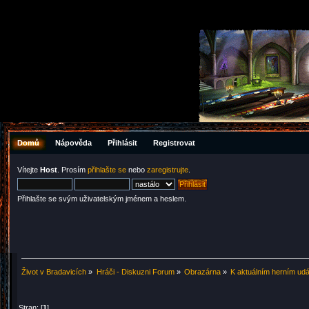
Domů
Nápověda
Přihlásit
Registrovat
Vítejte
Host
. Prosím
přihlašte se
nebo
zaregistrujte
.
Přihlašte se svým uživatelským jménem a heslem.
Život v Bradavicích
»
Hráči - Diskuzni Forum
»
Obrazárna
»
K aktuálním herním ud
Stran: [
1
]