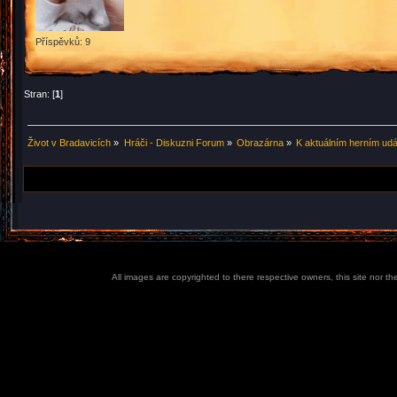
Příspěvků: 9
Stran: [
1
]
Život v Bradavicích
»
Hráči - Diskuzni Forum
»
Obrazárna
»
K aktuálním herním ud
All images are copyrighted to there respective owners, this site nor t