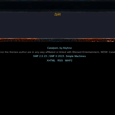
Zpět
Catalysm, by Akyhne
e nor the themes author are in any way affiliated or linked with Blizzard Entertainment, WOW: Cata
SMF 2.0.15
|
SMF © 2015
,
Simple Machines
XHTML
RSS
WAP2