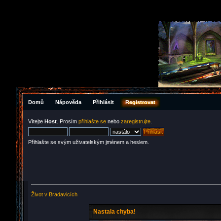
Domů
Nápověda
Přihlásit
Registrovat
Vítejte
Host
. Prosím
přihlašte se
nebo
zaregistrujte
.
Přihlašte se svým uživatelským jménem a heslem.
Život v Bradavicích
Nastala chyba!