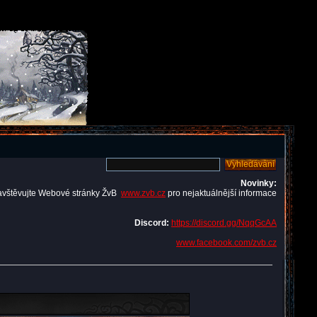
Novinky:
avštěvujte Webové stránky ŽvB
www.zvb.cz
pro nejaktuálnější informace
Discord:
https://discord.gg/NqqGcAA
www.facebook.com/zvb.cz