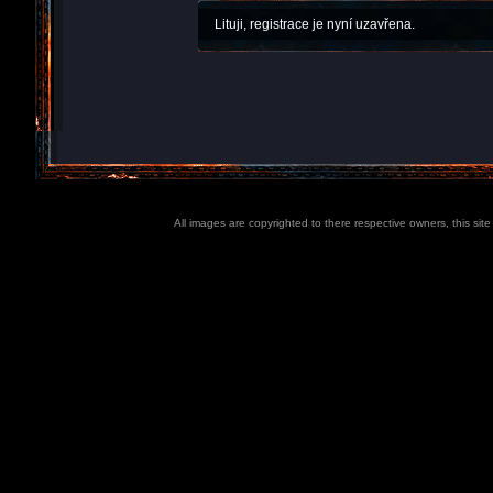
Lituji, registrace je nyní uzavřena.
All images are copyrighted to there respective owners, this sit