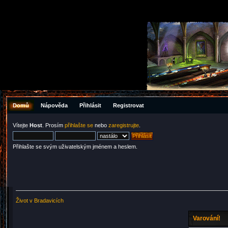
Domů
Nápověda
Přihlásit
Registrovat
Vítejte
Host
. Prosím
přihlašte se
nebo
zaregistrujte
.
Přihlašte se svým uživatelským jménem a heslem.
Život v Bradavicích
Varování!