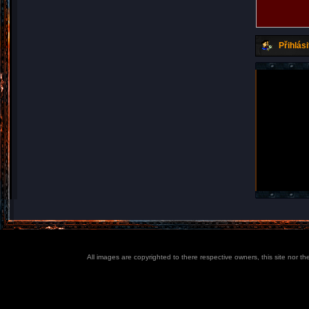
Přihlási
All images are copyrighted to there respective owners, this site nor t