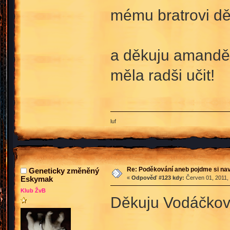
mému bratrovi dě
a děkuju amandě 
měla radši učit!
luf
Re: Poděkování aneb pojdme si na
Geneticky změněný
Eskymak
«
Odpověď #123 kdy:
Červen 01, 2011, 
Klub ŽvB
Děkuju Vodáčkovi,