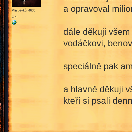
a opravoval mili
Příspěvků: 4635
OXI!
dále děkuji všem 
vodáčkovi, benovi
speciálně pak ama
a hlavně děkuji v
kteří si psali de