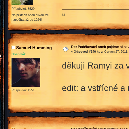
Příspěvků: 8529
luf
Na prstech obou rukou lze
napočítat až do 1024!
Re: Poděkování aneb pojdme si na
Samuel Humming
«
Odpověď #140 kdy:
Červen 27, 2011, 
Dospělák
děkuji Ramyi za
edit: a vstřícné a
Příspěvků: 1551