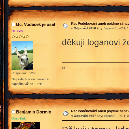
Re: Poděkování aneb pojdme si na
Bc. Vodacek je osel
«
Odpověď #156 kdy:
Srpen 01, 2011, 1
RT ŽvB
děkuji loganovi 
luf
Příspěvků: 8529
Na prstech obou rukou lze
napočítat až do 1024!
Re: Poděkování aneb pojdme si na
Benjamin Dormio
«
Odpověď #157 kdy:
Srpen 01, 2011, 0
Dospělák