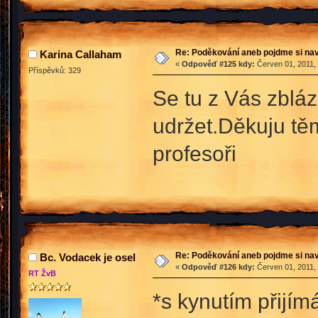
Re: Poděkování aneb pojdme si na
Karina Callaham
«
Odpověď #125 kdy:
Červen 01, 2011, 
Příspěvků: 329
Se tu z Vás zbláz
udržet.Děkuju těm
profesoři
Re: Poděkování aneb pojdme si na
Bc. Vodacek je osel
«
Odpověď #126 kdy:
Červen 01, 2011, 
RT ŽvB
*s kynutím přijím