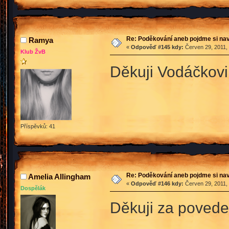
Re: Poděkování aneb pojdme si na
Ramya
«
Odpověď #145 kdy:
Červen 29, 2011, 
Klub ŽvB
Děkuji Vodáčkovi
Příspěvků: 41
Re: Poděkování aneb pojdme si na
Amelia Allingham
«
Odpověď #146 kdy:
Červen 29, 2011, 
Dospělák
Děkuji za povede