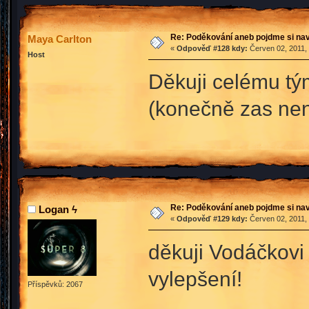
Re: Poděkování aneb pojdme si na
Maya Carlton
«
Odpověď #128 kdy:
Červen 02, 2011, 
Host
Děkuji celému tým
(konečně zas nen
Re: Poděkování aneb pojdme si na
Logan ϟ
«
Odpověď #129 kdy:
Červen 02, 2011, 
děkuji Vodáčkovi z
vylepšení!
Příspěvků: 2067