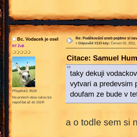
Re: Poděkování aneb pojdme si na
Bc. Vodacek je osel
«
Odpověď #133 kdy:
Červen 02, 2011, 
RT ŽvB
Citace: Samuel Hum
taky dekuji vodackov
vytvari a predevsim 
Příspěvků: 8529
doufam ze bude v te
Na prstech obou rukou lze
napočítat až do 1024!
a o todle sem si n