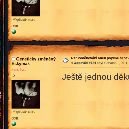
Příspěvků: 4635
OXI!
Re: Poděkování aneb pojdme si na
Geneticky změněný
Eskymak
«
Odpověď #124 kdy:
Červen 01, 2011, 
Klub ŽvB
Ještě jednou děku
Příspěvků: 4635
OXI!