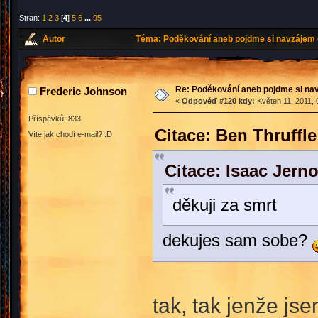
Stran:
1
2
3
[
4
]
5
6
...
95
Autor
Téma: Poděkování aneb pojdme si navzájem 
Re: Poděkování aneb pojdme si na
Frederic Johnson
«
Odpověď #120 kdy:
Květen 11, 2011, 
Příspěvků: 833
Citace: Ben Thruffl
Víte jak chodí e-mail? :D
Citace: Isaac Jern
děkuji za smrt
dekujes sam sobe?
tak, tak jenže jse