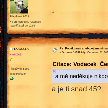
luf
Příspěvků: 8529
Na prstech obou rukou lze
napočítat až do 1024!
Re: Poděkování aneb pojdme si na
Tomaash
«
Odpověď #152 kdy:
Červenec 31, 201
Klub ŽvB
Citace: Vodacek Čer
Příspěvků: 5260
exkoordinátor
a mě neděkuje nikdo.
a je ti snad 45?