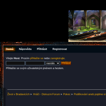
Domů
Nápověda
Přihlásit
Registrovat
Vítejte
Host
. Prosím
přihlašte se
nebo
zaregistrujte
.
Přihlašte se svým uživatelským jménem a heslem.
Život v Bradavicích
»
Hráči - Diskuzni Forum
»
Pokec
»
Poděkování aneb pojdme si