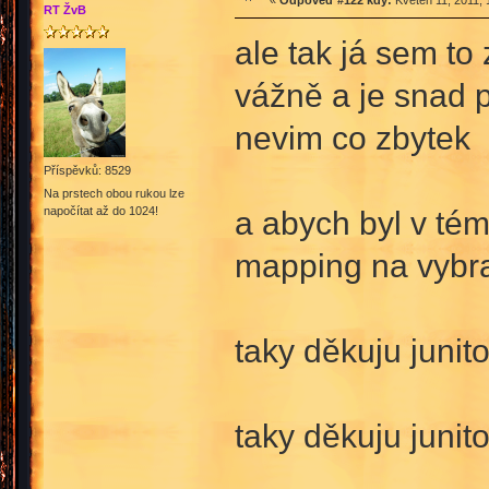
«
Odpověď #122 kdy:
Květen 11, 2011, 
RT ŽvB
ale tak já sem to
vážně a je snad 
nevim co zbytek
Příspěvků: 8529
Na prstech obou rukou lze
napočítat až do 1024!
a abych byl v té
mapping na vybra
taky děkuju junit
taky děkuju junito