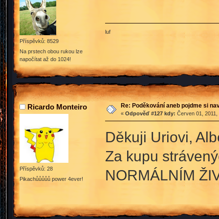
luf
Příspěvků: 8529
Na prstech obou rukou lze
napočítat až do 1024!
Re: Poděkování aneb pojdme si na
Ricardo Monteiro
«
Odpověď #127 kdy:
Červen 01, 2011, 
Děkuji Uriovi, Al
Za kupu stráven
Příspěvků: 28
NORMÁLNÍM ŽI
Pikachůůůůů power 4ever!