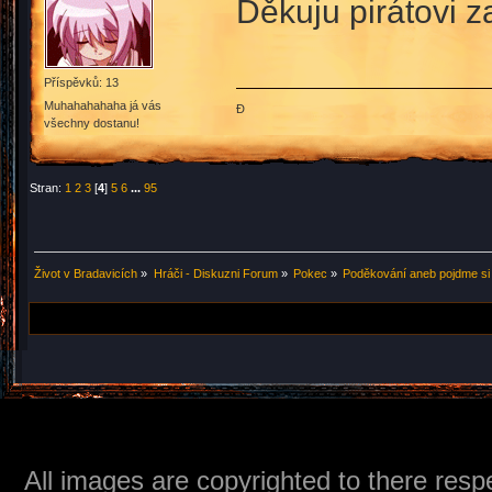
Děkuju pirátovi 
Příspěvků: 13
Muhahahahaha já vás
Đ
všechny dostanu!
Stran:
1
2
3
[
4
]
5
6
...
95
Život v Bradavicích
»
Hráči - Diskuzni Forum
»
Pokec
»
Poděkování aneb pojdme si
All images are copyrighted to there respe