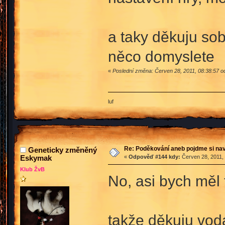
a taky děkuju so
něco domyslete
«
Poslední změna: Červen 28, 2011, 08:38:57 
luf
Re: Poděkování aneb pojdme si na
Geneticky změněný
Eskymak
«
Odpověď #144 kdy:
Červen 28, 2011, 
Klub ŽvB
No, asi bych měl
takže děkuju vod