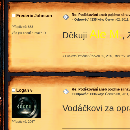
Re: Poděkování aneb pojdme si na
Frederic Johnson
«
Odpověď #135 kdy:
Červen 02, 2011, 
Příspěvků: 833
Ale M.
Děkuji
, 
Víte jak chodí e-mail? :D
POZOR! Toto je opravdu unikátní příspěvek, divím se, že jsem ho napsal
«
Poslední změna: Červen 02, 2011, 10:11:58 o
Re: Poděkování aneb pojdme si na
Logan ϟ
«
Odpověď #136 kdy:
Červen 08, 2011, 
Vodáčkovi za oprav
Příspěvků: 2067