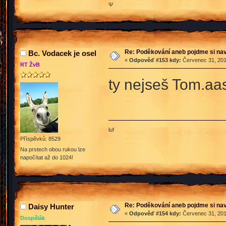
Ψ
Re: Poděkování aneb pojdme si na
Bc. Vodacek je osel
«
Odpověď #153 kdy:
Červenec 31, 201
RT ŽvB
ty nejseš Tom.aas
luf
Příspěvků: 8529
Na prstech obou rukou lze
napočítat až do 1024!
Re: Poděkování aneb pojdme si na
Daisy Hunter
«
Odpověď #154 kdy:
Červenec 31, 201
Dospělák