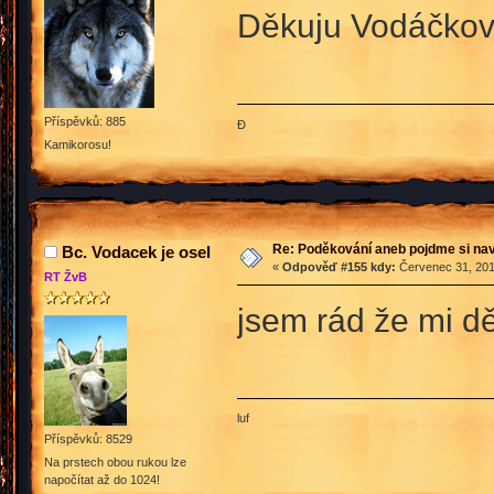
Děkuju Vodáčkovi
Příspěvků: 885
Đ
Kamikorosu!
Re: Poděkování aneb pojdme si na
Bc. Vodacek je osel
«
Odpověď #155 kdy:
Červenec 31, 201
RT ŽvB
jsem rád že mi d
luf
Příspěvků: 8529
Na prstech obou rukou lze
napočítat až do 1024!