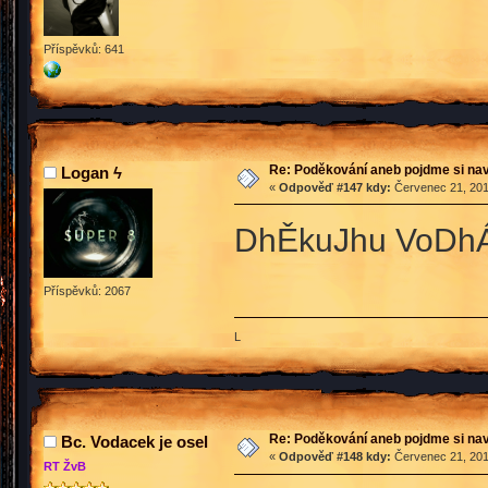
Příspěvků: 641
Re: Poděkování aneb pojdme si na
Logan ϟ
«
Odpověď #147 kdy:
Červenec 21, 201
DhĚkuJhu VoDh
Příspěvků: 2067
L
Re: Poděkování aneb pojdme si na
Bc. Vodacek je osel
«
Odpověď #148 kdy:
Červenec 21, 201
RT ŽvB