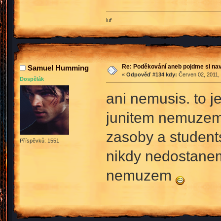
luf
Re: Poděkování aneb pojdme si na
Samuel Humming
«
Odpověď #134 kdy:
Červen 02, 2011, 
Dospělák
ani nemusis. to j
junitem nemuzem v
zasoby a students
Příspěvků: 1551
nikdy nedostanem 
nemuzem