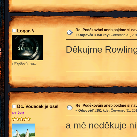
Re: Poděkování aneb pojdme si na
Logan ϟ
«
Odpověď #150 kdy:
Červenec 31, 201
Děkujme Rowlingov
Příspěvků: 2067
L
Re: Poděkování aneb pojdme si na
Bc. Vodacek je osel
«
Odpověď #151 kdy:
Červenec 31, 201
RT ŽvB
a mě neděkuje ni