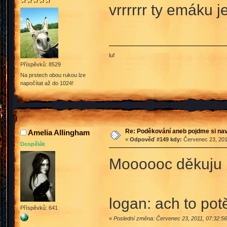
vrrrrrr ty emáku 
luf
Příspěvků: 8529
Na prstech obou rukou lze
napočítat až do 1024!
Re: Poděkování aneb pojdme si na
Amelia Allingham
«
Odpověď #149 kdy:
Červenec 23, 201
Dospělák
Moooooc děkuju m
logan: ach to potě
Příspěvků: 641
«
Poslední změna: Červenec 23, 2011, 07:32:5