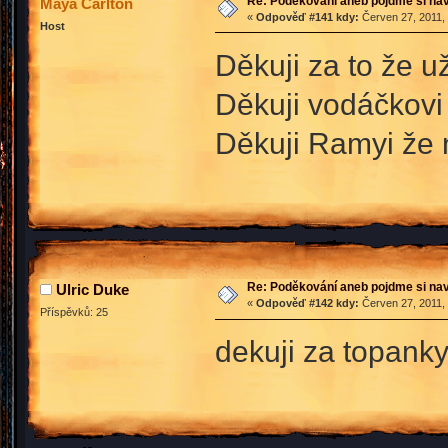
Re: Poděkování aneb pojdme si na
Maya Carlton
«
Odpověď #141 kdy:
Červen 27, 2011, 
Host
Děkuji za to že už
Děkuji vodáčkovi
Děkuji Ramyi že 
Re: Poděkování aneb pojdme si na
Ulric Duke
«
Odpověď #142 kdy:
Červen 27, 2011, 
Příspěvků: 25
dekuji za topank