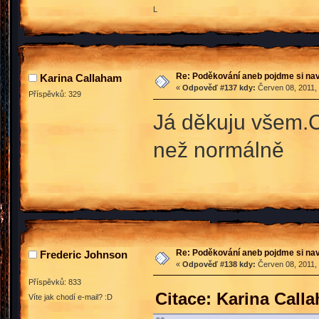
L
Re: Poděkování aneb pojdme si na
Karina Callaham
«
Odpověď #137 kdy:
Červen 08, 2011, 
Příspěvků: 329
Já děkuju všem.Co
než normálně
Re: Poděkování aneb pojdme si na
Frederic Johnson
«
Odpověď #138 kdy:
Červen 08, 2011, 
Příspěvků: 833
Citace: Karina Call
Víte jak chodí e-mail? :D