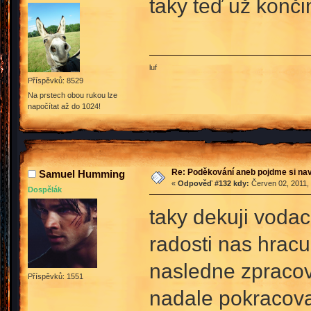
taky teď už konči
luf
Příspěvků: 8529
Na prstech obou rukou lze
napočítat až do 1024!
Re: Poděkování aneb pojdme si na
Samuel Humming
«
Odpověď #132 kdy:
Červen 02, 2011, 
Dospělák
taky dekuji vodac
radosti nas hracu
nasledne zpracov
Příspěvků: 1551
nadale pokracov