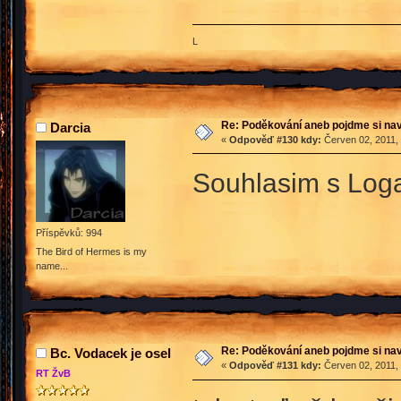
L
Re: Poděkování aneb pojdme si na
Darcia
«
Odpověď #130 kdy:
Červen 02, 2011, 
Souhlasim s Lo
Příspěvků: 994
The Bird of Hermes is my
name...
Re: Poděkování aneb pojdme si na
Bc. Vodacek je osel
«
Odpověď #131 kdy:
Červen 02, 2011, 
RT ŽvB