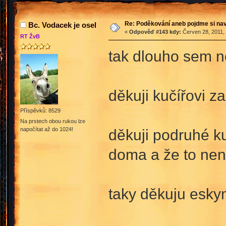
Re: Poděkování aneb pojdme si na
Bc. Vodacek je osel
«
Odpověď #143 kdy:
Červen 28, 2011, 
RT ŽvB
tak dlouho sem ne
děkuji kučířovi za
Příspěvků: 8529
Na prstech obou rukou lze
napočítat až do 1024!
děkuji podruhé ku
doma a že to nen
taky děkuju esky