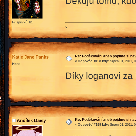
Děkuju tomu, kd
Příspěvků: 61
ϡ
Re: Poděkování aneb pojdme si na
Katie Jane Panks
«
Odpověď #158 kdy:
Srpen 01, 2011, 0
Host
Díky loganovi za 
Re: Poděkování aneb pojdme si na
Andílek Daisy
«
Odpověď #159 kdy:
Srpen 01, 2011, 0