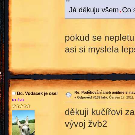
.
Já děkuju všem
Co s
pokud se nepletu 
asi si myslela le
Re: Poděkování aneb pojdme si na
Bc. Vodacek je osel
«
Odpověď #139 kdy:
Červen 17, 2011, 
RT ŽvB
děkuji kučířovi z
vývoj žvb2