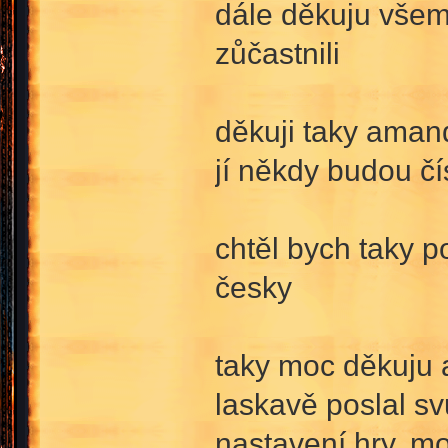
dále děkuju všem 
zůčastnili
děkuji taky amand
jí někdy budou čí
chtěl bych taky 
česky
taky moc děkuju 
laskavě poslal s
nastavení hry, 