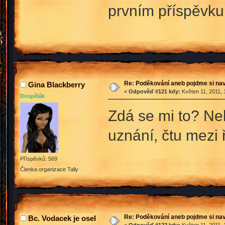
prvním příspěvk
Re: Poděkování aneb pojdme si na
Gina Blackberry
«
Odpověď #121 kdy:
Květen 11, 2011, 
Dospělák
Zdá se mi to? Neb
uznání, čtu mezi 
Příspěvků: 569
Členka organizace Tally
Re: Poděkování aneb pojdme si na
Bc. Vodacek je osel