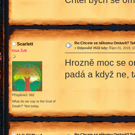
Re:Chcete se někomu Omluvit? Tak
Scarlett
«
Odpověď #532 kdy:
Říjen 01, 2018, 1
Klub ŽvB
Hrozně moc se om
padá a když ne, 
Příspěvků: 582
What do we say to the God of
Death?' 'Not today.
Re:Chcete se někomu Omluvit? Tak