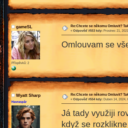
Re:Chcete se někomu Omluvit? Tak
gameSL
«
Odpověď #553 kdy:
Prosinec 21, 2021
Omlouvam se vš
Příspěvků: 2
Re:Chcete se někomu Omluvit? Tak
Wyatt Sharp
«
Odpověď #554 kdy:
Duben 14, 2024, 
Havraspár
Já tady využiji 
když se rozklikne