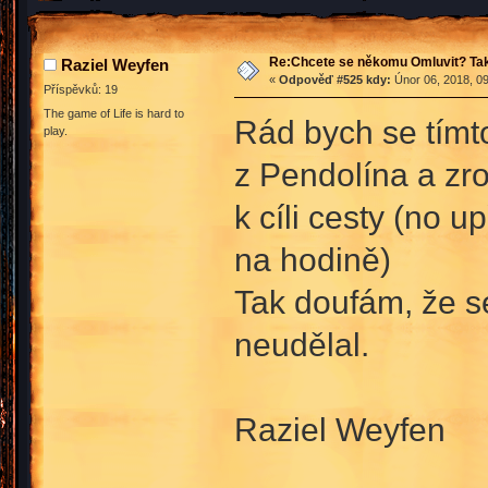
Re:Chcete se někomu Omluvit? Tak
Raziel Weyfen
«
Odpověď #525 kdy:
Únor 06, 2018, 09
Příspěvků: 19
The game of Life is hard to
Rád bych se tímto
play.
z Pendolína a zrov
k cíli cesty (no 
na hodině)
Tak doufám, že se
neudělal.
Raziel Weyfen