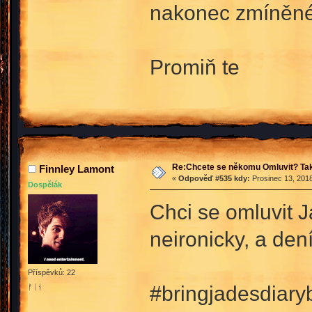
nakonec zmíněné 
Promiň te
Re:Chcete se někomu Omluvit? Tak
Finnley Lamont
«
Odpověď #535 kdy:
Prosinec 13, 2018
Dospělák
Chci se omluvit J
neironicky, a den
Příspěvků: 22
#bringjadesdiary
ᚠᛁᚾ