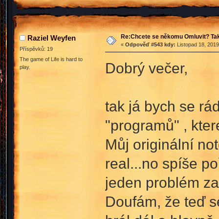
Re:Chcete se někomu Omluvit? Tak
Raziel Weyfen
«
Odpověď #543 kdy:
Listopad 18, 2019
Příspěvků: 19
The game of Life is hard to
Dobrý večer,
play.
tak já bych se rá
"programů" , kter
Můj originální no
real...no spíše p
jeden problém z
Doufám, že teď se