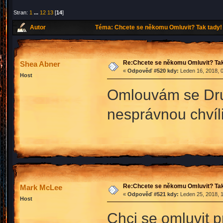
Stran:
1
...
12
13
[
14
]
Autor
Téma: Chcete se někomu Omluvit? Tak tady! 
Re:Chcete se někomu Omluvit? Tak
Shea Abner
«
Odpověď #520 kdy:
Leden 16, 2018, 0
Host
Omlouvám se Druh
nesprávnou chvíl
Re:Chcete se někomu Omluvit? Tak
Mark McLee
«
Odpověď #521 kdy:
Leden 25, 2018, 1
Host
Chci se omluvit 