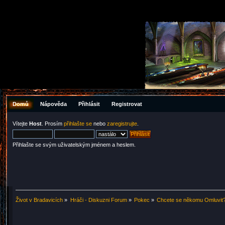
Domů
Nápověda
Přihlásit
Registrovat
Vítejte
Host
. Prosím
přihlašte se
nebo
zaregistrujte
.
Přihlašte se svým uživatelským jménem a heslem.
Život v Bradavicích
»
Hráči - Diskuzni Forum
»
Pokec
»
Chcete se někomu Omluvit?