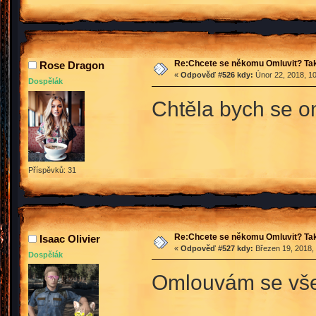
Re:Chcete se někomu Omluvit? Tak
Rose Dragon
«
Odpověď #526 kdy:
Únor 22, 2018, 10
Dospělák
Chtěla bych se om
Příspěvků: 31
Re:Chcete se někomu Omluvit? Tak
Isaac Olivier
«
Odpověď #527 kdy:
Březen 19, 2018, 
Dospělák
Omlouvám se vše