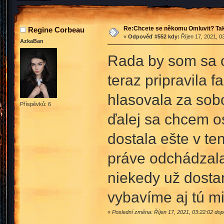
Re:Chcete se někomu Omluvit? Tak
Regine Corbeau
«
Odpověď #552 kdy:
Říjen 17, 2021, 0
AzkaBan
Rada by som sa os
teraz pripravila 
hlasovala za sob
Příspěvků: 6
ďalej sa chcem o
dostala ešte v te
práve odchádzala
niekedy už dosta
vybavíme aj tú m
«
Poslední změna: Říjen 17, 2021, 03:22:02 do