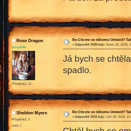
Re:Chcete se někomu Omluvit? Tak
Rose Dragon
«
Odpověď #530 kdy:
Srpen 30, 2018, 1
Dospělák
Já bych se chtěla
spadlo.
Příspěvků: 31
Re:Chcete se někomu Omluvit? Tak
Sheldon Myers
«
Odpověď #531 kdy:
Září 28, 2018, 10
Příspěvků: 3
nons :(
Chtěl bych se oml