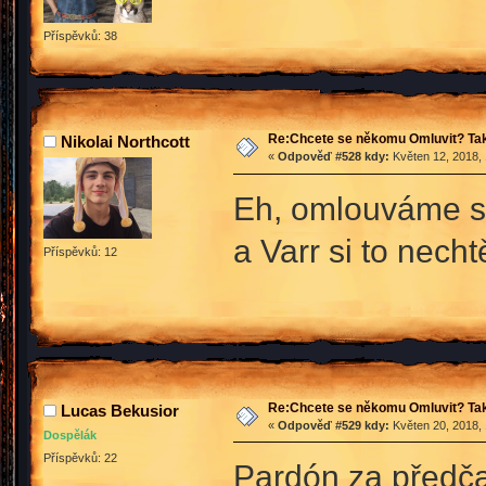
Příspěvků: 38
Re:Chcete se někomu Omluvit? Tak
Nikolai Northcott
«
Odpověď #528 kdy:
Květen 12, 2018, 
Eh, omlouváme se
a Varr si to nech
Příspěvků: 12
Re:Chcete se někomu Omluvit? Tak
Lucas Bekusior
«
Odpověď #529 kdy:
Květen 20, 2018, 
Dospělák
Příspěvků: 22
Pardón za předča