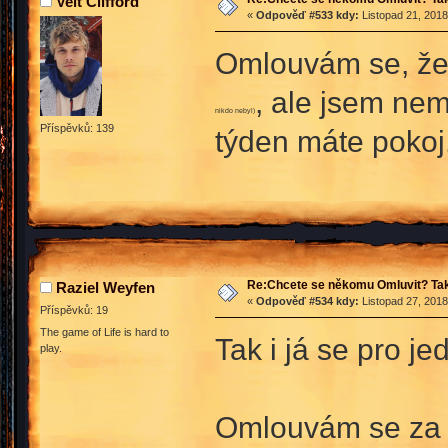
Velt Clifford
«
Odpověď #533 kdy:
Listopad 21, 2018
Omlouvám se, že 
, ale jsem ne
nikdo nebyl)
Příspěvků: 139
týden máte pokoj
Re:Chcete se někomu Omluvit? Tak
Raziel Weyfen
«
Odpověď #534 kdy:
Listopad 27, 2018
Příspěvků: 19
The game of Life is hard to
Tak i já se pro j
play.
Omlouvám se za p