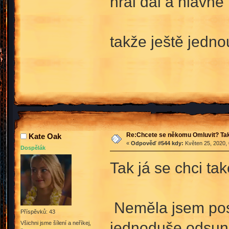
hrál dál a hlavně 
takže ještě jedn
Re:Chcete se někomu Omluvit? Tak
Kate Oak
«
Odpověď #544 kdy:
Květen 25, 2020, 
Dospělák
Tak já se chci t
Neměla jsem posl
Příspěvků: 43
jednoduše odsun
Všichni jsme šílení a neříkej,