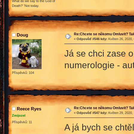
What do we say to the God of
Death?' 'Not today.
Re:Chcete se někomu Omluvit? Tak
Doug
«
Odpověď #546 kdy:
Květen 26, 2020, 
Já se chci zase 
numerologie - aut
Příspěvků: 104
Re:Chcete se někomu Omluvit? Tak
Reece Ryes
«
Odpověď #547 kdy:
Květen 29, 2020, 
Zmijozel
Příspěvků: 11
A já bych se chtě