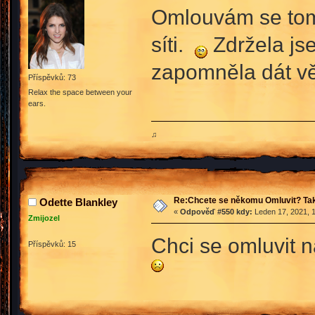
Omlouvám se tomu,
síti.
Zdržela jse
zapomněla dát v
Příspěvků: 73
Relax the space between your
ears.
♫
Re:Chcete se někomu Omluvit? Tak
Odette Blankley
«
Odpověď #550 kdy:
Leden 17, 2021, 1
Zmijozel
Chci se omluvit n
Příspěvků: 15