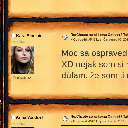
Re:Chcete se někomu Omluvit? Tak
Kara Sinclair
«
Odpověď #548 kdy:
Červenec 01, 202
Dospělák
Moc sa ospravedl
XD nejak som si n
dúfam, že som ti
Příspěvků: 12
Re:Chcete se někomu Omluvit? Tak
Anna Waldorf
«
Odpověď #549 kdy:
Leden 07, 2021, 0
Dospělák