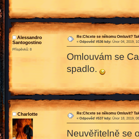
Re:Chcete se někomu Omluvit? Tak
Alessandro
Santogostino
«
Odpověď #536 kdy:
Únor 04, 2019, 10
Příspěvků: 8
Omlouvám se Cass
spadlo.
Re:Chcete se někomu Omluvit? Tak
Charlotte
«
Odpověď #537 kdy:
Únor 18, 2019, 08
Neuvěřitelně se 