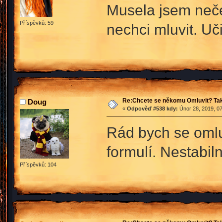
Musela jsem neče
Příspěvků: 59
nechci mluvit. Uč
Re:Chcete se někomu Omluvit? Tak
Doug
«
Odpověď #538 kdy:
Únor 28, 2019, 07
Rád bych se omlu
formulí. Nestabiln
Příspěvků: 104