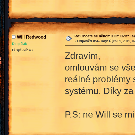
Re:Chcete se někomu Omluvit? Tak
Will Redwood
«
Odpověď #542 kdy:
Říjen 09, 2019, 0
Dospělák
Příspěvků: 48
Zdravím,
omlouvám se všem
reálné problémy 
systému. Díky za
P.S: ne Will se m