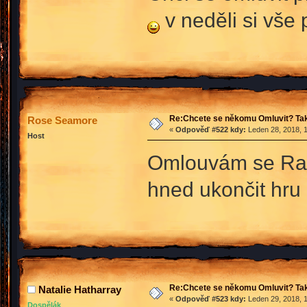
v neděli si vše
Re:Chcete se někomu Omluvit? Tak
Rose Seamore
«
Odpověď #522 kdy:
Leden 28, 2018, 1
Host
Omlouvám se Rac
hned ukončit hru
Re:Chcete se někomu Omluvit? Tak
Natalie Hatharray
«
Odpověď #523 kdy:
Leden 29, 2018, 1
Dospělák