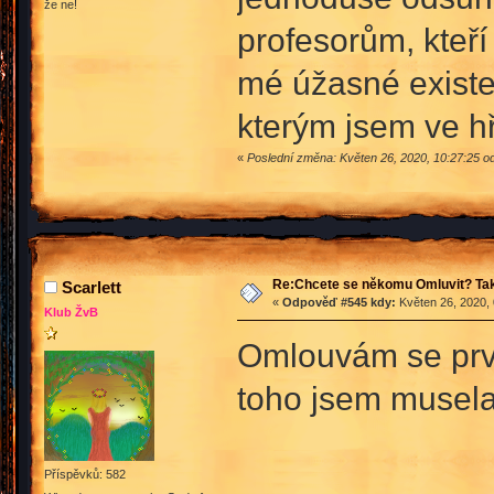
že ne!
profesorům, kteř
mé úžasné existen
kterým jsem ve 
«
Poslední změna: Květen 26, 2020, 10:27:25 o
Re:Chcete se někomu Omluvit? Tak
Scarlett
«
Odpověď #545 kdy:
Květen 26, 2020, 
Klub ŽvB
Omlouvám se prvá
toho jsem musela
Příspěvků: 582