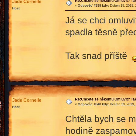
Re:Chcete se někomu Omluvit? Tak
Jade Cornelle
«
Odpověď #539 kdy:
Duben 18, 2019, 
Host
Já se chci omluvit
spadla těsně před
Tak snad příště
Re:Chcete se někomu Omluvit? Tak
Jade Cornelle
«
Odpověď #540 kdy:
Květen 19, 2019, 
Host
Chtěla bych se mo
hodině zaspamova