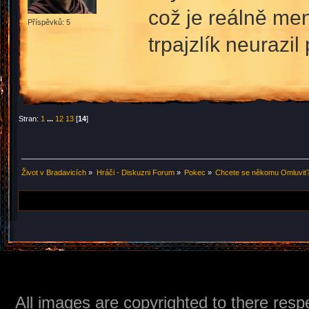
což je reálně me
Příspěvků: 5
trpajzlík neurazil p
Stran:
1
...
12
13
[
14
]
Život v Bradavicích
»
Hráči - Diskuzni Forum
»
Pokec
»
Chcete se někomu Omluvit?
All images are copyrighted to there respe