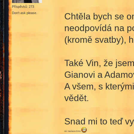
Příspěvků: 273
Don't ask please.
Chtěla bych se om
neodpovídá na po
(kromě svatby), h
Také Vin, že jsem
Gianovi a Adamovi
A všem, s kterými
vědět.
Snad mi to teď vy
nic nevleze Ems