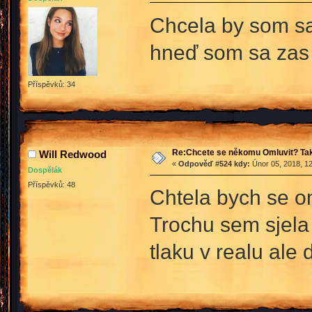
Chcela by som sa 
hneď som sa zas 
Příspěvků: 34
Re:Chcete se někomu Omluvit? Tak
Will Redwood
«
Odpověď #524 kdy:
Únor 05, 2018, 12
Dospělák
Příspěvků: 48
Chtela bych se om
Trochu sem sjela
tlaku v realu ale