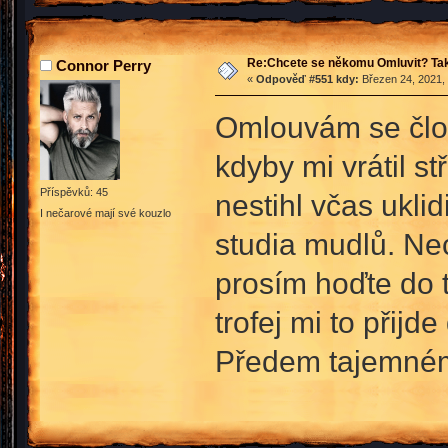
Re:Chcete se někomu Omluvit? Tak
Connor Perry
«
Odpověď #551 kdy:
Březen 24, 2021, 
Omlouvám se člov
kdyby mi vrátil s
Příspěvků: 45
nestihl včas uklid
I nečarové mají své kouzlo
studia mudlů. Ne
prosím hoďte do t
trofej mi to přijd
Předem tajemnému