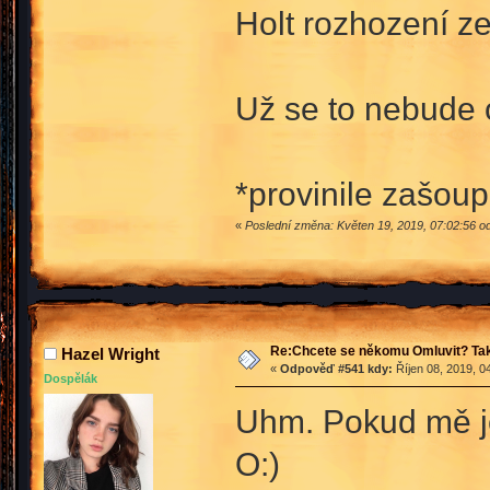
Holt rozhození ze
Už se to nebude
*provinile zašou
«
Poslední změna: Květen 19, 2019, 07:02:56 o
Re:Chcete se někomu Omluvit? Tak
Hazel Wright
«
Odpověď #541 kdy:
Říjen 08, 2019, 0
Dospělák
Uhm. Pokud mě je
O:)