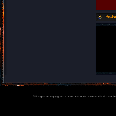
Přihlási
All images are copyrighted to there respective owners, this site nor t