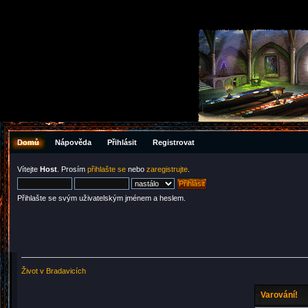
Domů
Nápověda
Přihlásit
Registrovat
Vítejte
Host
. Prosím
přihlašte se
nebo
zaregistrujte
.
Přihlašte se svým uživatelským jménem a heslem.
Život v Bradavicích
Varování!