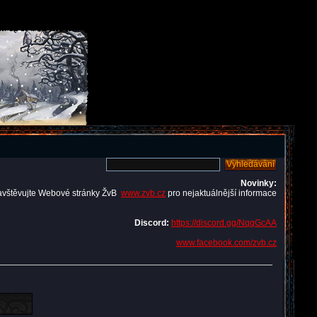
Novinky:
avštěvujte Webové stránky ŽvB
www.zvb.cz
pro nejaktuálnější informace
Discord:
https://discord.gg/NqqGcAA
www.facebook.com/zvb.cz