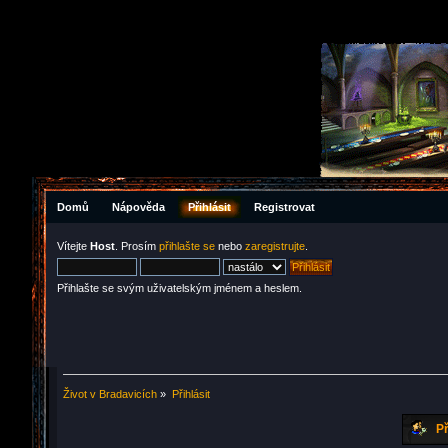
Domů
Nápověda
Přihlásit
Registrovat
Vítejte
Host
. Prosím
přihlašte se
nebo
zaregistrujte
.
Přihlašte se svým uživatelským jménem a heslem.
Život v Bradavicích
»
Přihlásit
Př