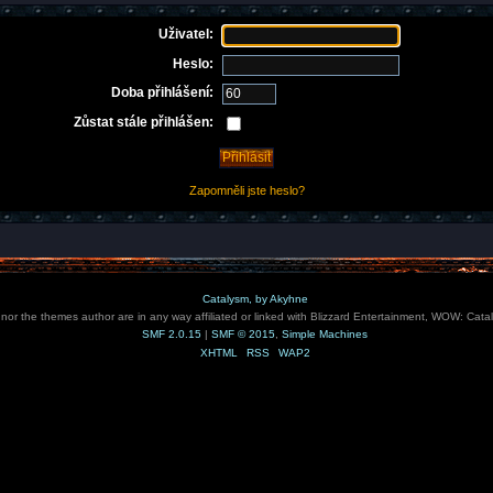
Uživatel:
Heslo:
Doba přihlášení:
Zůstat stále přihlášen:
Zapomněli jste heslo?
Catalysm, by Akyhne
e nor the themes author are in any way affiliated or linked with Blizzard Entertainment, WOW: Cata
SMF 2.0.15
|
SMF © 2015
,
Simple Machines
XHTML
RSS
WAP2