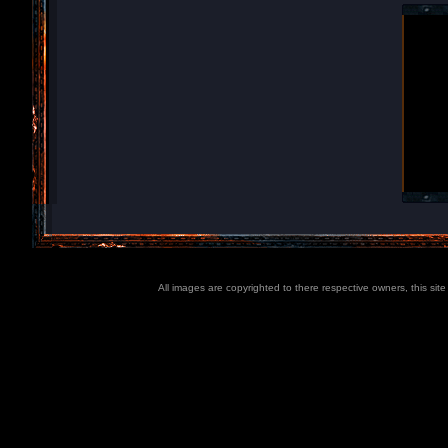
All images are copyrighted to there respective owners, this sit