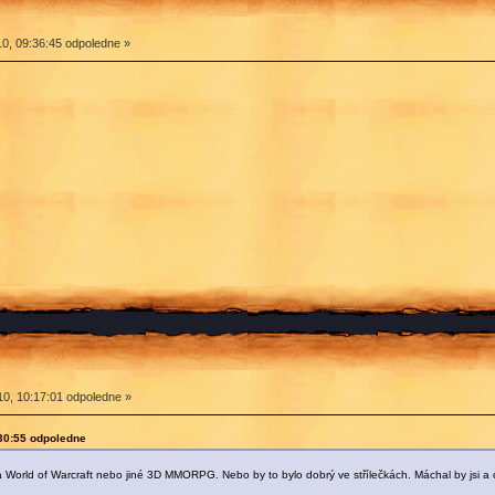
0, 09:36:45 odpoledne »
0, 10:17:01 odpoledne »
:30:55 odpoledne
ba World of Warcraft nebo jiné 3D MMORPG. Nebo by to bylo dobrý ve střílečkách. Máchal by jsi a on