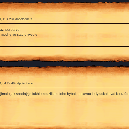
, 11:47:31 dopoledne »
yraznou barvu.
 mod je ve stadiu vyvoje
, 04:29:49 odpoledne »
zajímalo jak snadný je takhle kouzlit a u toho hýbat postavou tedy uskakovat kouzl