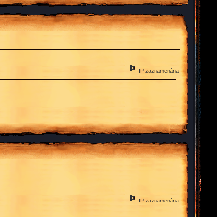
IP zaznamenána
IP zaznamenána