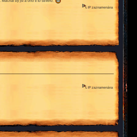
áchal by jsi a ono ti to střílelo.
IP zaznamenána
IP zaznamenána