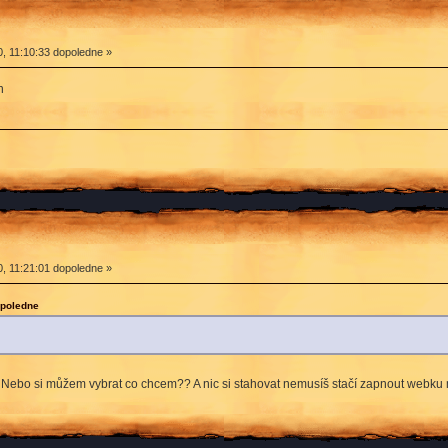
, 11:10:33 dopoledne »
n
, 11:21:01 dopoledne »
opoledne
ce? Nebo si můžem vybrat co chcem?? A nic si stahovat nemusíš stačí zapnout webku