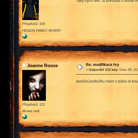
Taky bych řekl. Si představ s tímhle 
Příspěvků: 169
HEISON FAMILY 4EVER!!
Re: modifikace hry
Joanne Roose
«
Odpověď #10 kdy:
Únor 09, 201
taneční podložku mám v plánu si kou
Příspěvků: 121
All was well.