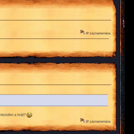
IP zaznamenána
 microfon a hrát?
IP zaznamenána