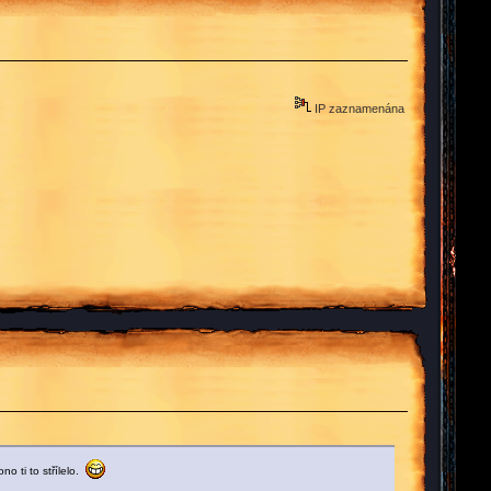
IP zaznamenána
o ti to střílelo.