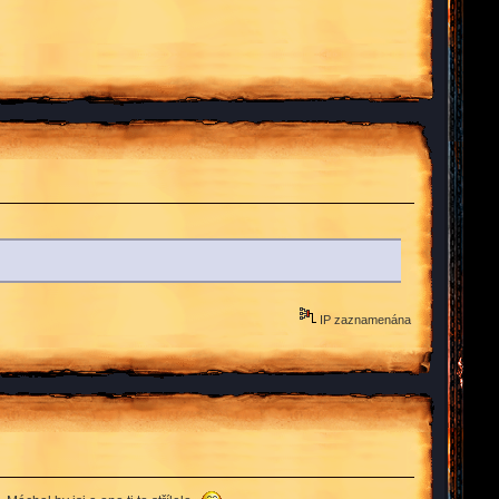
IP zaznamenána