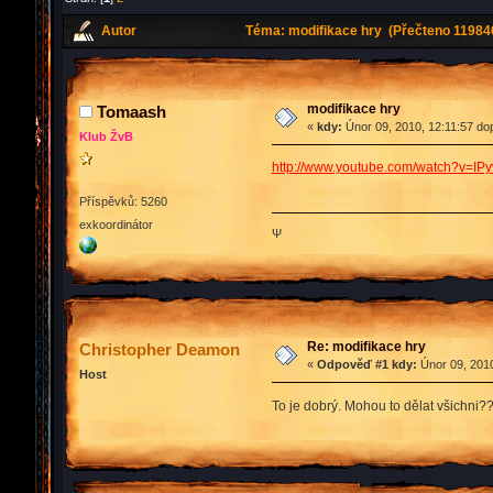
Autor
Téma: modifikace hry (Přečteno 119846
modifikace hry
Tomaash
«
kdy:
Únor 09, 2010, 12:11:57 do
Klub ŽvB
http://www.youtube.com/watch?v=IP
Příspěvků: 5260
exkoordinátor
Ψ
Re: modifikace hry
Christopher Deamon
«
Odpověď #1 kdy:
Únor 09, 2010
Host
To je dobrý. Mohou to dělat všichni