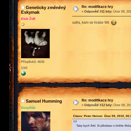
Re: modifikace hry
Geneticky změněný
Eskymak
«
Odpověď #11 kdy:
Únor 09, 201
Klub ŽvB
safra, kam se hrabe Wii
Příspěvků: 4635
OXI!
Re: modifikace hry
Samuel Humming
«
Odpověď #12 kdy:
Únor 09, 201
Dospělák
Citace: Peter Heison Únor 09, 2010, 06
Taky bych řekl. Si představ s tímhle tře