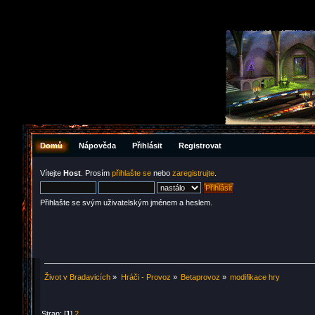
Domů
Nápověda
Přihlásit
Registrovat
Vítejte
Host
. Prosím
přihlašte se
nebo
zaregistrujte
.
Přihlašte se svým uživatelským jménem a heslem.
Život v Bradavicích
»
Hráči - Provoz
»
Betaprovoz
»
modifikace hry
Stran: [
1
]
2