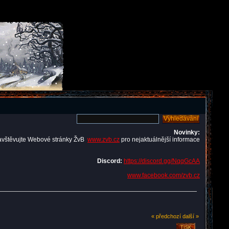
Novinky:
avštěvujte Webové stránky ŽvB
www.zvb.cz
pro nejaktuálnější informace
Discord:
https://discord.gg/NqqGcAA
www.facebook.com/zvb.cz
« předchozí
další »
TISK