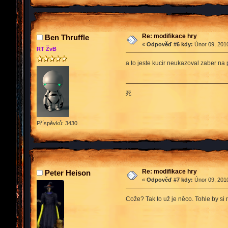
Re: modifikace hry
Ben Thruffle
«
Odpověď #6 kdy:
Únor 09, 2010
RT ŽvB
a to jeste kucir neukazoval zaber na 
死
Příspěvků: 3430
Re: modifikace hry
Peter Heison
«
Odpověď #7 kdy:
Únor 09, 2010
Cože? Tak to už je něco. Tohle by si