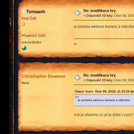
Re: modifikace hry
Tomaash
«
Odpověď #2 kdy:
Únor 09, 2010
Klub ŽvB
je potreba webova kamera a mikrofo
Příspěvků: 5260
exkoordinátor
Ψ
Re: modifikace hry
Christopher Deamon
«
Odpověď #3 kdy:
Únor 09, 2010
Host
Citace: kucir Únor 09, 2010, 11:10:33 d
je potreba webova kamera a mikrofon
A to je všechno co jsi to držel v ru