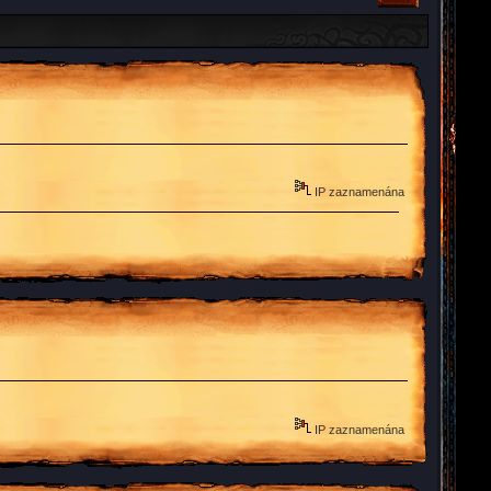
IP zaznamenána
IP zaznamenána