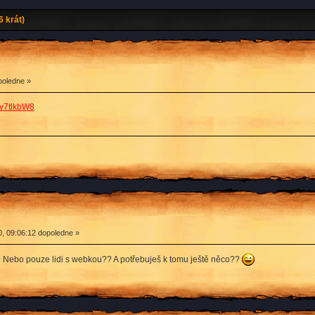
 krát)
poledne »
yv7tlkbW8
, 09:06:12 dopoledne »
?? Nebo pouze lidi s webkou?? A potřebuješ k tomu ještě něco??