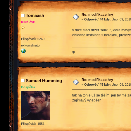
Re: modifikace hry
Tomaash
«
Odpověď #4 kdy:
Únor 09, 2010
Klub ŽvB
v ruce staci drzet "hulku", ktera mav
ohledne instalace ti nereknu, protoze
Příspěvků: 5260
exkoordinátor
Ψ
Re: modifikace hry
Samuel Humming
«
Odpověď #5 kdy:
Únor 09, 2010
Dospělák
tak na tohle už se těším. jen by mě 
zajímavý vylepšení.
Příspěvků: 1551