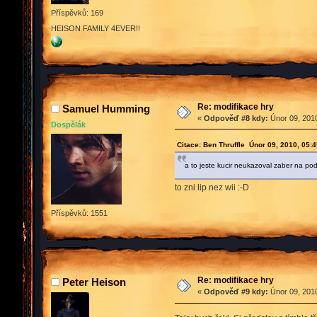
Příspěvků: 169
HEISON FAMILY 4EVER!!
Re: modifikace hry
Samuel Humming
«
Odpověď #8 kdy:
Únor 09, 2010
Dospělák
Citace: Ben Thruffle Únor 09, 2010, 05:
a to jeste kucir neukazoval zaber na pod
to zni lip nez wii :-D
Příspěvků: 1551
Re: modifikace hry
Peter Heison
«
Odpověď #9 kdy:
Únor 09, 2010