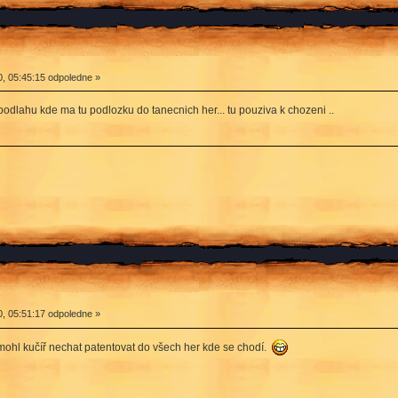
, 05:45:15 odpoledne »
podlahu kde ma tu podlozku do tanecnich her... tu pouziva k chozeni ..
, 05:51:17 odpoledne »
 mohl kučíř nechat patentovat do všech her kde se chodí.