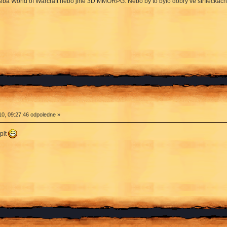
třeba World of Warcraft nebo jiné 3D MMORPG. Nebo by to bylo dobrý ve střílečkách. M
0, 09:27:46 odpoledne »
pit