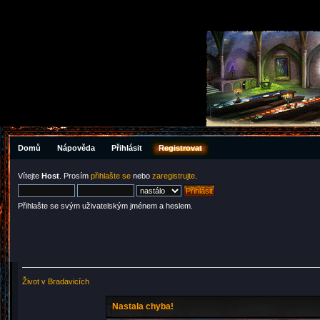
Domů
Nápověda
Přihlásit
Registrovat
Vítejte
Host
. Prosím
přihlašte se
nebo
zaregistrujte
.
Přihlašte se svým uživatelským jménem a heslem.
Život v Bradavicích
Nastala chyba!