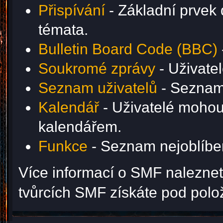
Přispívání
- Základní prvek 
témata.
Bulletin Board Code (BBC)
Soukromé zprávy
- Uživate
Seznam uživatelů
- Seznam 
Kalendář
- Uživatelé mohou 
kalendářem.
Funkce
- Seznam nejoblíben
Více informací o SMF nalezne
tvůrcích SMF získáte pod pol