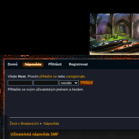
Domů
Nápověda
Přihlásit
Registrovat
Vítejte
Host
. Prosím
přihlašte se
nebo
zaregistrujte
.
Přihlašte se svým uživatelským jménem a heslem.
Život v Bradavicích
»
Nápověda
Uživatelská nápověda SMF