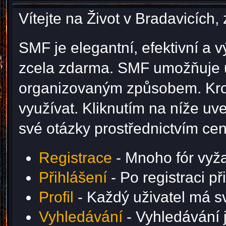
Vítejte na Život v Bradavicíc
SMF je elegantní, efektivní a v
zcela zdarma. SMF umožňuje u
organizovaným způsobem. Krom
využívat. Kliknutím na níže u
své otázky prostřednictvím ce
Registrace
- Mnoho fór vyžad
Přihlášení
- Po registraci p
Profil
- Každý uživatel má svů
Vyhledávání
- Vyhledávání j