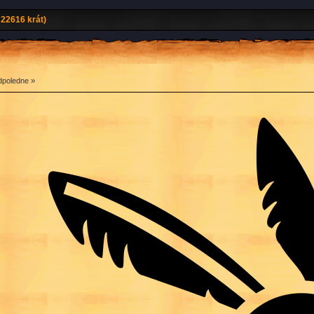
22616 krát)
dpoledne »