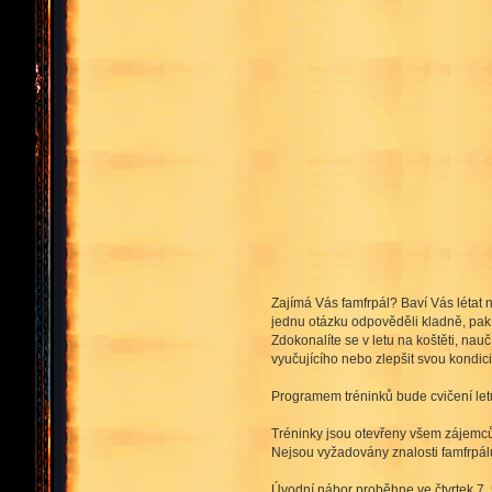
Zajímá Vás famfrpál? Baví Vás létat 
jednu otázku odpověděli kladně, pak 
Zdokonalíte se v letu na koštěti, nau
vyučujícího nebo zlepšit svou kondici
Programem tréninků bude cvičení letu 
Tréninky jsou otevřeny všem zájemcům 
Nejsou vyžadovány znalosti famfrpálu
Úvodní nábor proběhne
ve čtvrtek 7