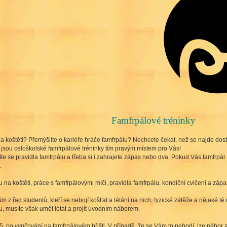
Famfrpálové tréninky
na koštěti? Přemýšlíte o kariéře hráče famfrpálu? Nechcete čekat, než se najde dos
jsou celoškolské famfrpálové tréninky tím pravým místem pro Vás!
číte se pravidla famfrpálu a třeba si i zahrajete zápas nebo dva. Pokud Vás famfrpál
.
na koštěti, práce s famfrpálovými míči, pravidla famfrpálu, kondiční cvičení a zápa
z řad studentů, kteří se nebojí košťat a létání na nich, fyzické zátěže a nějaké té
, musíte však umět létat a projít úvodním náborem.
. 5. po vyučování na famfrpálovém hřišti
. V případě, že se Vám to nehodí, lze nábor