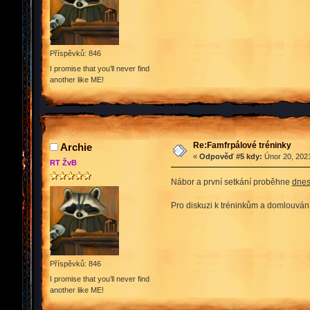
Příspěvků: 846
I promise that you’ll never find
another like ME!
Re:Famfrpálové tréninky
Archie
«
Odpověď #5 kdy:
Únor 20, 2021
RT ŽvB
Nábor a první setkání proběhne
dnes
Pro diskuzi k tréninkům a domlouvání
Příspěvků: 846
I promise that you’ll never find
another like ME!