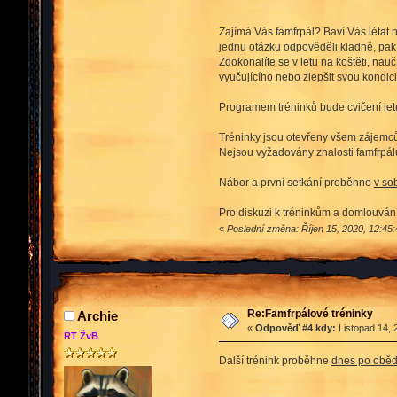
Zajímá Vás famfrpál? Baví Vás létat 
jednu otázku odpověděli kladně, pak 
Zdokonalíte se v letu na koštěti, nau
vyučujícího nebo zlepšit svou kondici
Programem tréninků bude cvičení letu 
Tréninky jsou otevřeny všem zájemcům 
Nejsou vyžadovány znalosti famfrpálu
Nábor a první setkání proběhne
v so
Pro diskuzi k tréninkům a domlouvání
«
Poslední změna: Říjen 15, 2020, 12:45
Re:Famfrpálové tréninky
Archie
«
Odpověď #4 kdy:
Listopad 14, 
RT ŽvB
Další trénink proběhne
dnes po obě