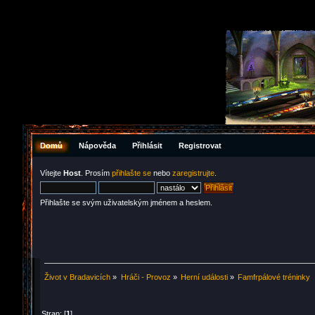
Domů
Nápověda
Přihlásit
Registrovat
Vítejte
Host
. Prosím
přihlašte se
nebo
zaregistrujte
.
Přihlašte se svým uživatelským jménem a heslem.
Život v Bradavicích
»
Hráči - Provoz
»
Herní události
»
Famfrpálové tréninky
Stran: [
1
]