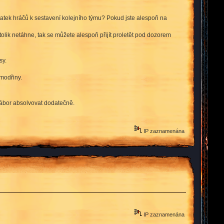
tatek hráčů k sestavení kolejního týmu? Pokud jste alespoň na
 tolik netáhne, tak se můžete alespoň přijít proletět pod dozorem
sy.
 modřiny.
nábor absolvovat dodatečně.
IP zaznamenána
IP zaznamenána