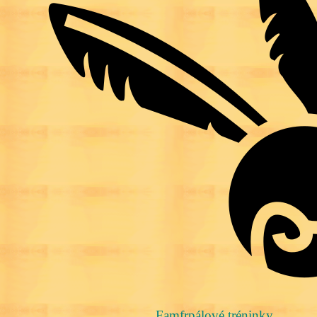
Famfrpálové tréninky