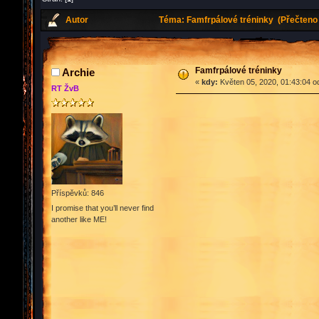
Autor
Téma: Famfrpálové tréninky (Přečteno 
Famfrpálové tréninky
Archie
«
kdy:
Květen 05, 2020, 01:43:04 o
RT ŽvB
Příspěvků: 846
I promise that you’ll never find
another like ME!