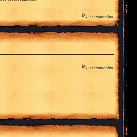
IP zaznamenána
IP zaznamenána