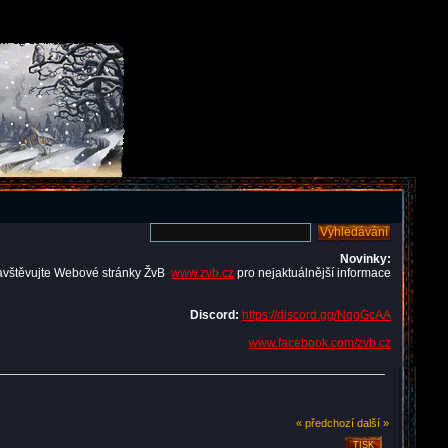
Novinky:
avštěvujte Webové stránky ŽvB
www.zvb.cz
pro nejaktuálnější informace
Discord:
https://discord.gg/NqqGcAA
www.facebook.com/zvb.cz
« předchozí
další »
TISK