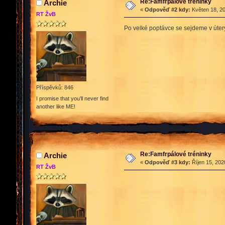
Re:Famfrpálové tréninky
Archie
«
Odpověď #2 kdy:
Květen 18, 20
RT ŽvB
Po velké poptávce se sejdeme v úterý
Příspěvků: 846
I promise that you’ll never find
another like ME!
Re:Famfrpálové tréninky
Archie
«
Odpověď #3 kdy:
Říjen 15, 202
RT ŽvB