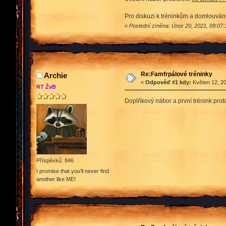
Pro diskuzi k tréninkům a domlouvání 
«
Poslední změna: Únor 20, 2021, 09:07:
Re:Famfrpálové tréninky
Archie
«
Odpověď #1 kdy:
Květen 12, 20
RT ŽvB
Doplňkový nábor a první trénink probě
Příspěvků: 846
I promise that you’ll never find
another like ME!