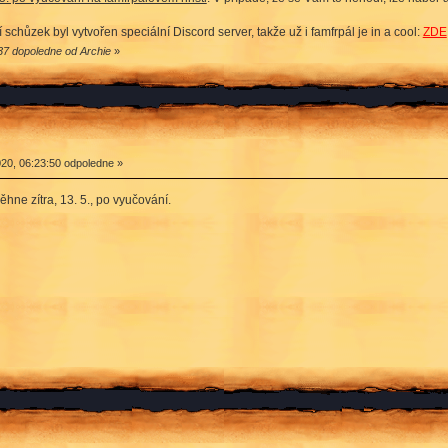
schůzek byl vytvořen speciální Discord server, takže už i famfrpál je in a cool:
ZDE
37 dopoledne od Archie
»
20, 06:23:50 odpoledne »
hne zítra, 13. 5., po vyučování.