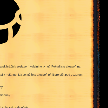
tatek hráčů k sestavení kolejního týmu? Pokud jste alespoň na
 tolik netáhne, tak se můžete alespoň přijít proletět pod dozorem
sy.
 modřiny.
 absolvovat dodatečně.