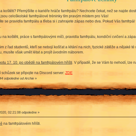
na koštěti? Přemýšlíte o kariéře hráče famfrpálu? Nechcete čekat, než se najde dos
jsou celoškolské famfrpálové tréninky tím pravým místem pro Vás!
číte se pravidla famfrpálu a třeba si i zahrajete zápas nebo dva. Pokud Vás famfrpál
.
na koštěti, práce s famfrpálovými míči, pravidla famfrpálu, kondiční cvičení a zápa
z řad studentů, kteří se nebojí košťat a létání na nich, fyzické zátěže a nějaké té
, musíte však umět létat a projít úvodním náborem.
botu 17. 10. po obědě na famfrpálovém hřišti
. V případě, že se Vám to nehodí, lze 
 schůzek se připojte na Discord server:
ZDE
:44 odpoledne od Archie
»
2020, 02:21:08 odpoledne »
dě
na famfrpálovém hřišti.