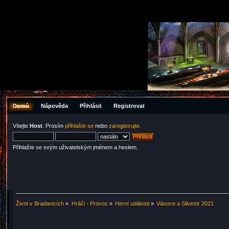
Domů
Nápověda
Přihlásit
Registrovat
Vítejte
Host
. Prosím
přihlašte se
nebo
zaregistrujte
.
Přihlašte se svým uživatelským jménem a heslem.
Život v Bradavicích
»
Hráči - Provoz
»
Herní události
»
Vánoce a Silvestr 2021