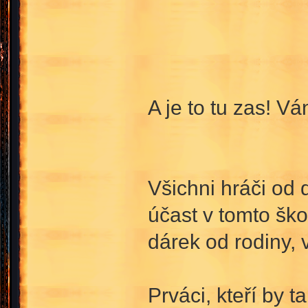
A je to tu zas! 
Všichni hráči od 
účast v tomto ško
dárek od rodiny, 
Prváci, kteří by t