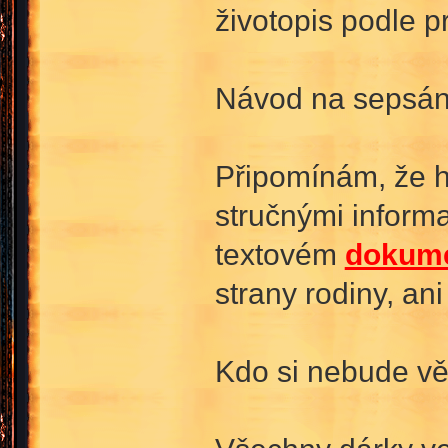
životopis podle p
Návod na sepsání
Připomínám, že h
stručnými informa
textovém
dokum
strany rodiny, an
Kdo si nebude věd