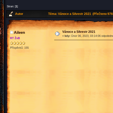
Stran: [
1
]
Autor
Téma: Vánoce a Silvestr 2021 (Přečteno 976
Vánoce a Silvestr 2021
Aileen
«
kdy:
Únor 06, 2023, 03:14:06 odpoledn
RT ŽvB
Příspěvků: 155