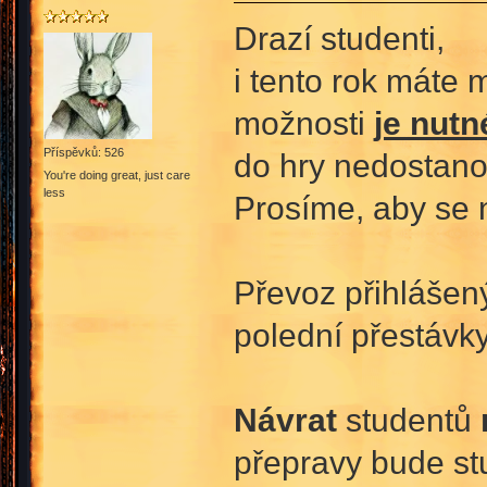
Drazí studenti,
i tento rok máte 
možnosti
je nutn
Příspěvků: 526
do hry nedostano
You're doing great, just care
less
Prosíme, aby se na
Převoz přihláše
polední přestávky
Návrat
studentů
přepravy bude s