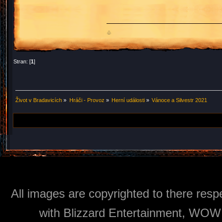
♧
Stran: [
1
]
Život v Bradavicích
»
Hráči - Provoz
»
Herní události
»
Vánoce a Silvestr 2021
All images are copyrighted to there respe
with Blizzard Entertainment, WOW: 