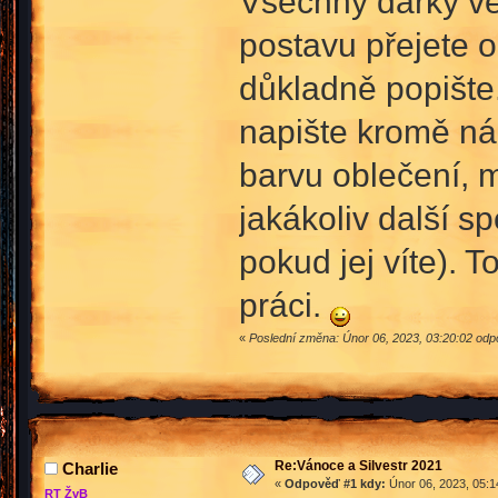
Všechny dárky ve 
postavu přejete o
důkladně popište.
napište kromě ná
barvu oblečení, ma
jakákoliv další sp
pokud jej víte). 
práci.
«
Poslední změna: Únor 06, 2023, 03:20:02 odp
Re:Vánoce a Silvestr 2021
Charlie
«
Odpověď #1 kdy:
Únor 06, 2023, 05:1
RT ŽvB